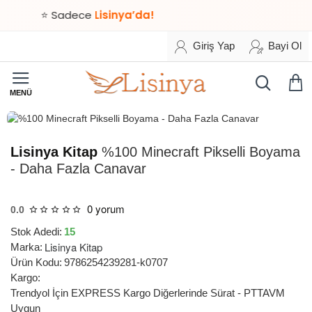
⭐ Sadece
Lisinya’da!
Giriş Yap
Bayi Ol
HIZLI
TESLİMAT
Lisinya Kitap
%100 Minecraft Pikselli Boyama
- Daha Fazla Canavar
0 yorum
0.0
Stok Adedi:
15
Lisinya Kitap
Marka:
Ürün Kodu:
9786254239281-k0707
Kargo:
Trendyol İçin EXPRESS Kargo Diğerlerinde Sürat - PTTAVM
Uygun