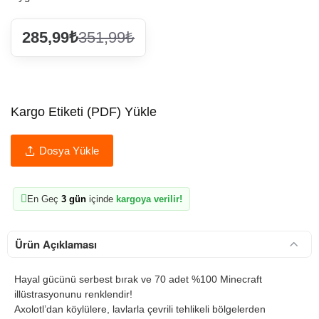
285,99₺
351,99₺
Kargo Etiketi (PDF) Yükle
Dosya Yükle
En Geç
3 gün
içinde
kargoya verilir!
Ürün Açıklaması
Hayal gücünü serbest bırak ve 70 adet %100 Minecraft
illüstrasyonunu renklendir!
Axolotl’dan köylülere, lavlarla çevrili tehlikeli bölgelerden