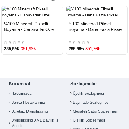
HIZLI
HIZLI
Yeni Ürün
Yeni Ürün
%100 Minecraft Pikselli
%100 Minecraft Pikselli
TESLİMAT
TESLİMAT
Boyama - Canavarlar Özel
Boyama - Daha Fazla Piksel
285,99₺
351,99₺
285,99₺
351,99₺
Kurumsal
Sözleşmeler
Hakkımızda
Üyelik Sözleşmesi
Banka Hesaplarımız
Bayi İade Sözleşmesi
Ücretsiz Dropshipping
Mesafeli Satış Sözleşmesi
Dropshipping XML Bayilik İş
Gizlilik Sözleşmesi
Modeli