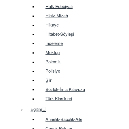
Halk Edebiyatı
Hiciv-Mizah
Hikaye
Hitabet-Söyleşi
İnceleme
Mektup
Polemik
Polisiye
Şiir
Sözlük-İmla Kılavuzu
Türk Klasikleri
Eğitim
Annelik-Babalık-Aile
Çocuk Bakımı