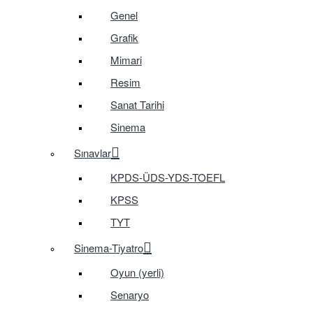
Genel
Grafik
Mimari
Resim
Sanat Tarihi
Sinema
Sınavlar
KPDS-ÜDS-YDS-TOEFL
KPSS
TYT
Sinema-Tiyatro
Oyun (yerli)
Senaryo