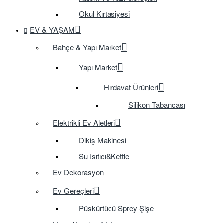
Okul Kırtasiyesi
EV & YAŞAM
Bahçe & Yapı Market
Yapı Market
Hırdavat Ürünleri
Silikon Tabancası
Elektrikli Ev Aletleri
Dikiş Makinesi
Su Isıtıcı&Kettle
Ev Dekorasyon
Ev Gereçleri
Püskürtücü Sprey Şişe