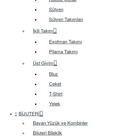
Sütyen
Sütyen Takımları
İkili Takım
Eşofman Takımı
Pijama Takımı
Üst Giyim
Bluz
Ceket
T-Shirt
Yelek
BIJUTERI
Bayan Yüzük ve Kombinler
Bijuteri Bileklik