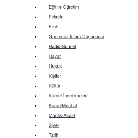
Eğitim-Öğretim
Felsefe
Fıkıh
Günümüz İslam Düşüncesi
Hadis-Sünnet
Hayat
Hukuk
Kişiler
Kültür
Kuran/ İncelemeleri
Kuran/Mushaf
Mantık-Akaid
Siyer
Tarih