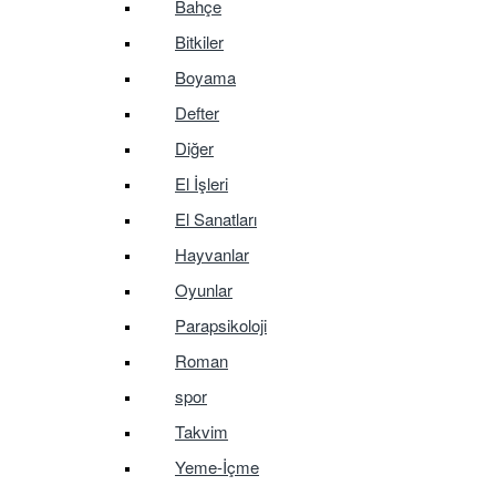
Bahçe
Bitkiler
Boyama
Defter
Diğer
El İşleri
El Sanatları
Hayvanlar
Oyunlar
Parapsikoloji
Roman
spor
Takvim
Yeme-İçme