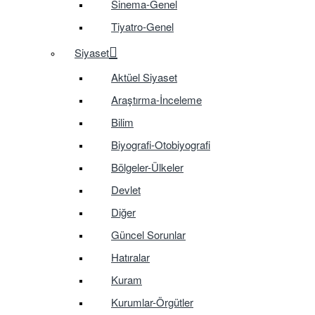
Sinema-Genel
Tiyatro-Genel
Siyaset
Aktüel Siyaset
Araştırma-İnceleme
Bilim
Biyografi-Otobiyografi
Bölgeler-Ülkeler
Devlet
Diğer
Güncel Sorunlar
Hatıralar
Kuram
Kurumlar-Örgütler