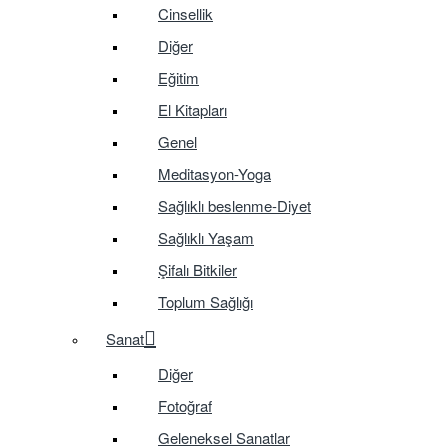
Cinsellik
Diğer
Eğitim
El Kitapları
Genel
Meditasyon-Yoga
Sağlıklı beslenme-Diyet
Sağlıklı Yaşam
Şifalı Bitkiler
Toplum Sağlığı
Sanat
Diğer
Fotoğraf
Geleneksel Sanatlar