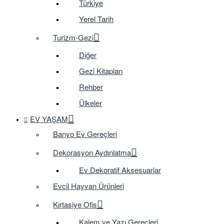
Türkiye
Yerel Tarih
Turizm-Gezi
Diğer
Gezi Kitapları
Rehber
Ülkeler
EV YAŞAM
Banyo Ev Gereçleri
Dekorasyon Aydınlatma
Ev Dekoratif Aksesuarlar
Evcil Hayvan Ürünleri
Kırtasiye Ofis
Kalem ve Yazı Gereçleri