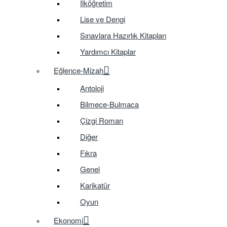
İlköğretim
Lise ve Dengi
Sınavlara Hazırlık Kitapları
Yardımcı Kitaplar
Eğlence-Mizah
Antoloji
Bilmece-Bulmaca
Çizgi Roman
Diğer
Fıkra
Genel
Karikatür
Oyun
Ekonomi