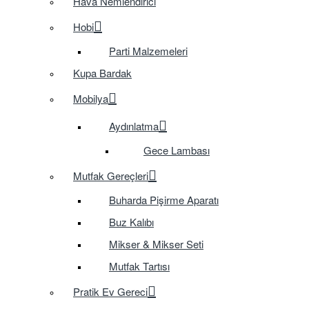
Hava Nemlendirici
Hobi
Parti Malzemeleri
Kupa Bardak
Mobilya
Aydınlatma
Gece Lambası
Mutfak Gereçleri
Buharda Pişirme Aparatı
Buz Kalıbı
Mikser & Mikser Seti
Mutfak Tartısı
Pratik Ev Gereci