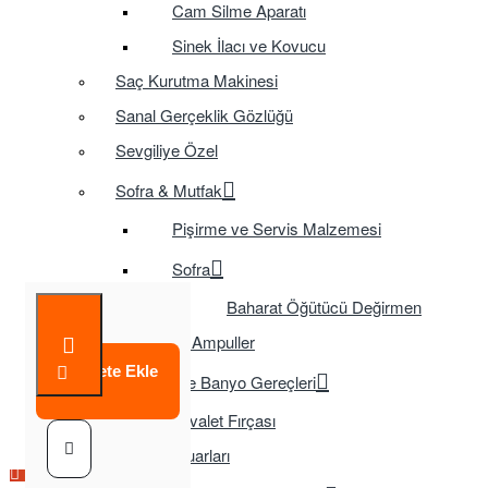
Cam Silme Aparatı
Sinek İlacı ve Kovucu
Saç Kurutma Makinesi
Sanal Gerçeklik Gözlüğü
Sevgiliye Özel
Sofra & Mutfak
Pişirme ve Servis Malzemesi
Sofra
Baharat Öğütücü Değirmen
Tasarruflu Ampuller
Sepete Ekle
Temizlik ve Banyo Gereçleri
Tuvalet Fırçası
TV Aksesuarları
Çok Satılan Ürün
Çok Satılan Ürün