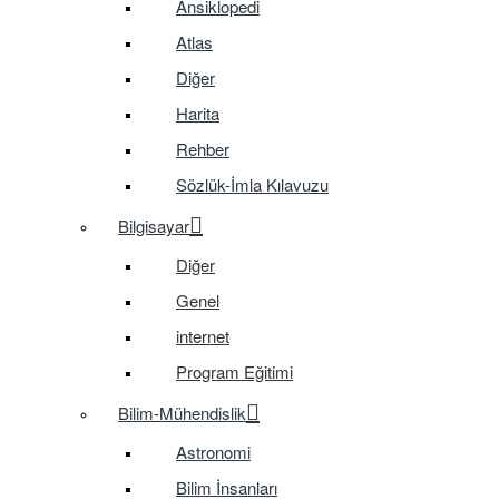
Ansiklopedi
Atlas
Diğer
Harita
Rehber
Sözlük-İmla Kılavuzu
Bilgisayar
Diğer
Genel
internet
Program Eğitimi
Bilim-Mühendislik
Astronomi
Bilim İnsanları