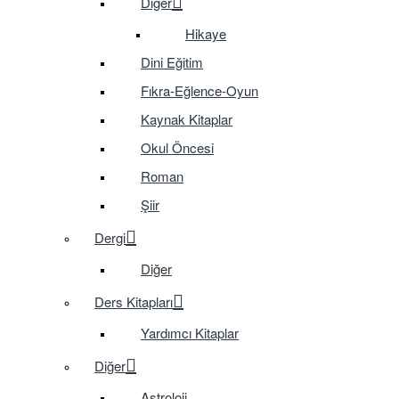
Diğer
Hikaye
Dini Eğitim
Fıkra-Eğlence-Oyun
Kaynak Kitaplar
Okul Öncesi
Roman
Şiir
Dergi
Diğer
Ders Kitapları
Yardımcı Kitaplar
Diğer
Astroloji