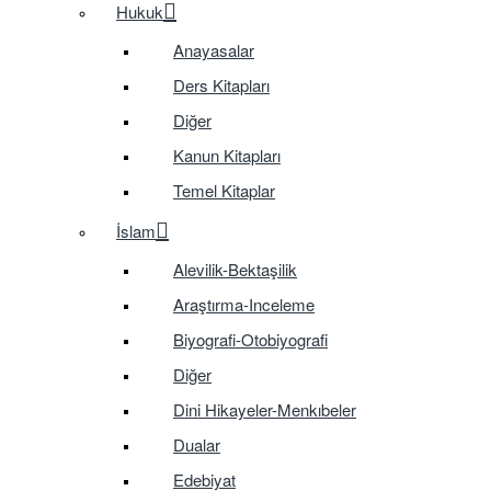
Hukuk
Anayasalar
Ders Kitapları
Diğer
Kanun Kitapları
Temel Kitaplar
İslam
Alevilik-Bektaşilik
Araştırma-Inceleme
Biyografi-Otobiyografi
Diğer
Dini Hikayeler-Menkıbeler
Dualar
Edebiyat