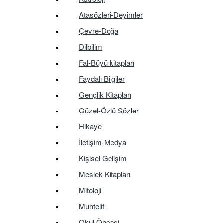
Atasözleri-Deyimler
Çevre-Doğa
Dilbilim
Fal-Büyü kitapları
Faydalı Bilgiler
Gençlik Kitapları
Güzel-Özlü Sözler
Hikaye
İletişim-Medya
Kişisel Gelişim
Meslek Kitapları
Mitoloji
Muhtelif
Okul Öncesi