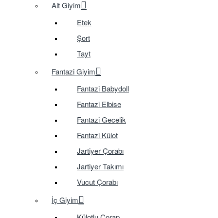
Alt Giyim
Etek
Şort
Tayt
Fantazi Giyim
Fantazi Babydoll
Fantazi Elbise
Fantazi Gecelik
Fantazi Külot
Jartiyer Çorabı
Jartiyer Takımı
Vucut Çorabı
İç Giyim
Külotlu Çorap