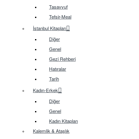
Tasavvuf
Tefsir-Meal
İstanbul Kitapları
Diğer
Genel
Gezi Rehberi
Hatıralar
Tarih
Kadın-Erkek
Diğer
Genel
Kadın Kitapları
Kalemlik & Ataşlık