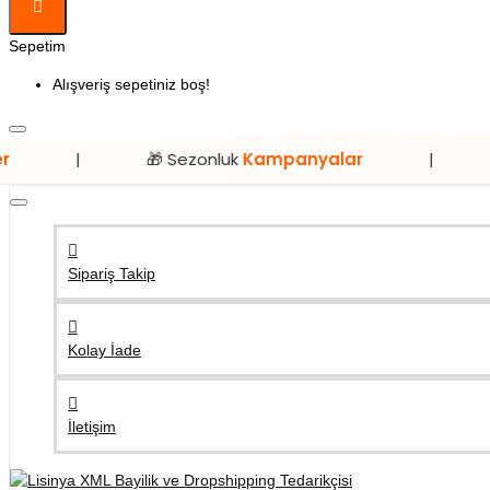
Sepetim
Alışveriş sepetiniz boş!
🎁 Sezonluk
Kampanyalar
|
⭐ Sadece
Sipariş Takip
Kolay İade
İletişim