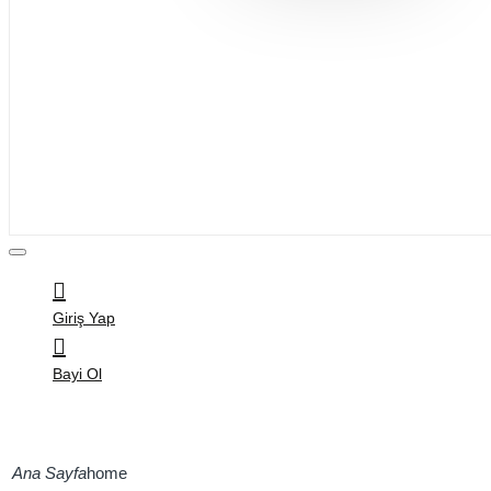
Bijuteri
Saç Aksesuarları
Kitap & Kırtasiye
Ev Yaşam
Oyuncak
Hırdavat
Tüm Ürünler
Giriş Yap
Bayi Ol
home