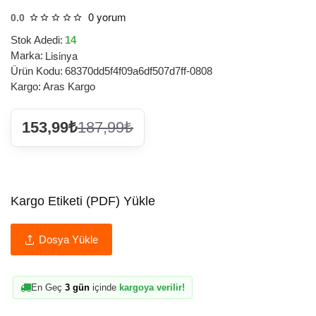
0 yorum
0.0
Stok Adedi:
14
Lisinya
Marka:
Ürün Kodu:
68370dd5f4f09a6df507d7ff-0808
Kargo:
Aras Kargo
153,99₺
187,99₺
Kargo Etiketi (PDF) Yükle
Dosya Yükle
En Geç
3 gün
içinde
kargoya verilir!