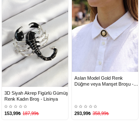
HIZLI
Yeni Ürün
Aslan Model Gold Renk
TESLİMAT
Düğme veya Manşet Broşu -
Lisinya
HIZLI
Yeni Ürün
3D Siyah Akrep Figürlü Gümüş
TESLİMAT
Renk Kadın Broş - Lisinya
153,99₺
187,99₺
293,99₺
358,99₺