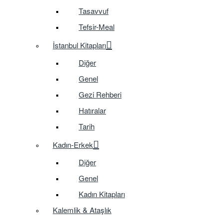
Tasavvuf
Tefsir-Meal
İstanbul Kitapları
Diğer
Genel
Gezi Rehberi
Hatıralar
Tarih
Kadın-Erkek
Diğer
Genel
Kadın Kitapları
Kalemlik & Ataşlık