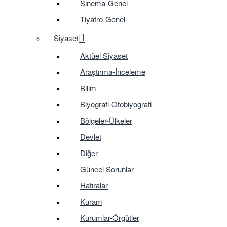
Sinema-Genel
Tiyatro-Genel
Siyaset
Aktüel Siyaset
Araştırma-İnceleme
Bilim
Biyografi-Otobiyografi
Bölgeler-Ülkeler
Devlet
Diğer
Güncel Sorunlar
Hatıralar
Kuram
Kurumlar-Örgütler