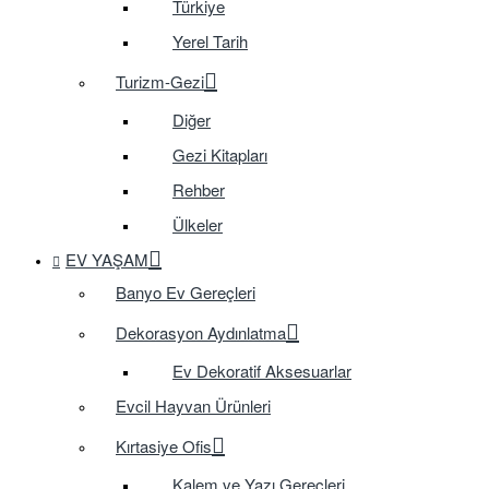
Türkiye
Yerel Tarih
Turizm-Gezi
Diğer
Gezi Kitapları
Rehber
Ülkeler
EV YAŞAM
Banyo Ev Gereçleri
Dekorasyon Aydınlatma
Ev Dekoratif Aksesuarlar
Evcil Hayvan Ürünleri
Kırtasiye Ofis
Kalem ve Yazı Gereçleri