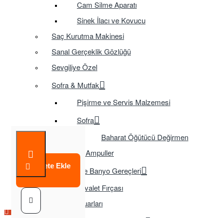
Cam Silme Aparatı
Sinek İlacı ve Kovucu
Saç Kurutma Makinesi
Sanal Gerçeklik Gözlüğü
Sevgiliye Özel
Sofra & Mutfak
Pişirme ve Servis Malzemesi
Sofra
Baharat Öğütücü Değirmen
Tasarruflu Ampuller
Sepete Ekle
Temizlik ve Banyo Gereçleri
Tuvalet Fırçası
TV Aksesuarları
Çok Satılan Ürün
Çok Satılan Ürün