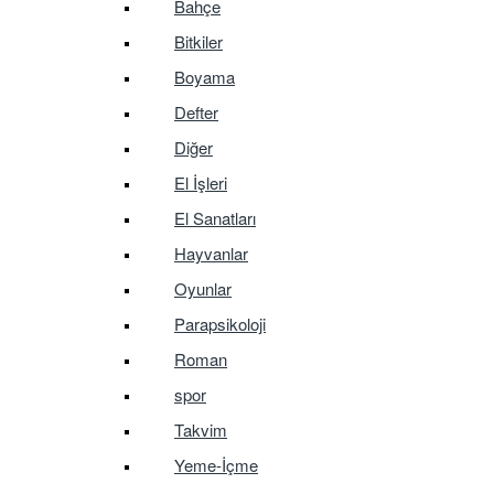
Bahçe
Bitkiler
Boyama
Defter
Diğer
El İşleri
El Sanatları
Hayvanlar
Oyunlar
Parapsikoloji
Roman
spor
Takvim
Yeme-İçme