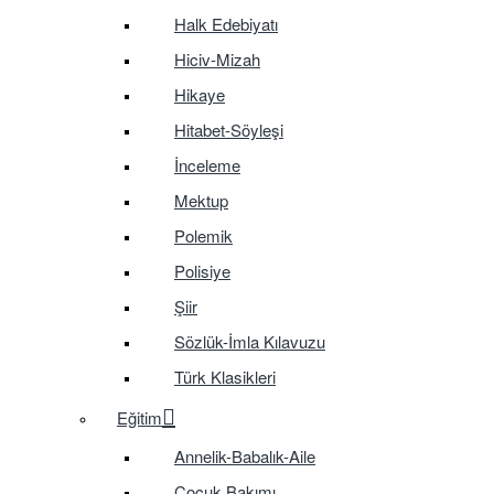
Halk Edebiyatı
Hiciv-Mizah
Hikaye
Hitabet-Söyleşi
İnceleme
Mektup
Polemik
Polisiye
Şiir
Sözlük-İmla Kılavuzu
Türk Klasikleri
Eğitim
Annelik-Babalık-Aile
Çocuk Bakımı