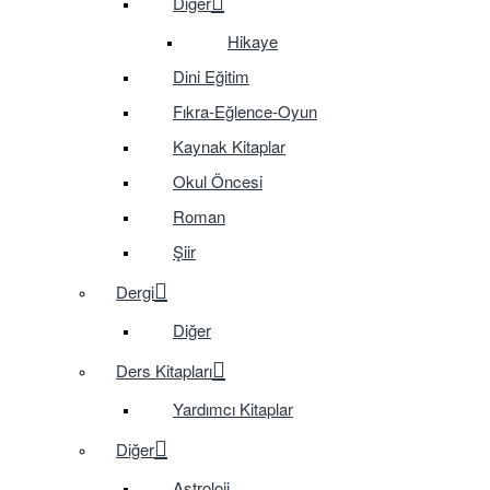
Diğer
Hikaye
Dini Eğitim
Fıkra-Eğlence-Oyun
Kaynak Kitaplar
Okul Öncesi
Roman
Şiir
Dergi
Diğer
Ders Kitapları
Yardımcı Kitaplar
Diğer
Astroloji