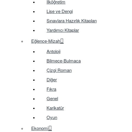
İlköğretim
Lise ve Dengi
Sınavlara Hazırlık Kitapları
Yardımcı Kitaplar
Eğlence-Mizah
Antoloji
Bilmece-Bulmaca
Çizgi Roman
Diğer
Fıkra
Genel
Karikatür
Oyun
Ekonomi