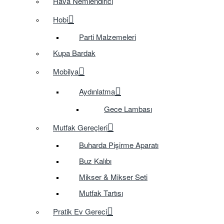
Hava Nemlendirici
Hobi
Parti Malzemeleri
Kupa Bardak
Mobilya
Aydınlatma
Gece Lambası
Mutfak Gereçleri
Buharda Pişirme Aparatı
Buz Kalıbı
Mikser & Mikser Seti
Mutfak Tartısı
Pratik Ev Gereci