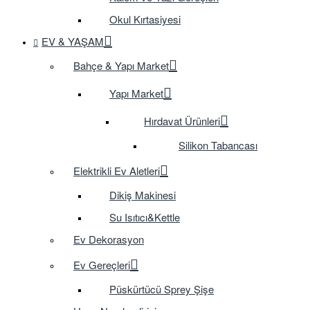
Okul Kırtasiyesi
EV & YAŞAM
Bahçe & Yapı Market
Yapı Market
Hırdavat Ürünleri
Silikon Tabancası
Elektrikli Ev Aletleri
Dikiş Makinesi
Su Isıtıcı&Kettle
Ev Dekorasyon
Ev Gereçleri
Püskürtücü Sprey Şişe