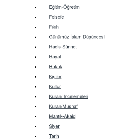
Eğitim-Öğretim
Felsefe
Fıkıh
Günümüz İslam Düşüncesi
Hadis-Sünnet
Hayat
Hukuk
Kişiler
Kültür
Kuran/ İncelemeleri
Kuran/Mushaf
Mantık-Akaid
Siyer
Tarih