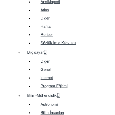
Ansiklopedi
Atlas
Diğer
Harita
Rehber
Sözlük-İmla Kılavuzu
Bilgisayar
Diğer
Genel
internet
Program Eğitimi
Bilim-Mühendislik
Astronomi
Bilim İnsanları