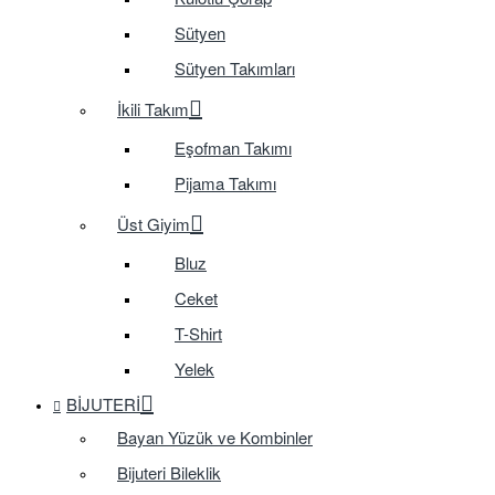
Sütyen
Sütyen Takımları
İkili Takım
Eşofman Takımı
Pijama Takımı
Üst Giyim
Bluz
Ceket
T-Shirt
Yelek
BIJUTERI
Bayan Yüzük ve Kombinler
Bijuteri Bileklik