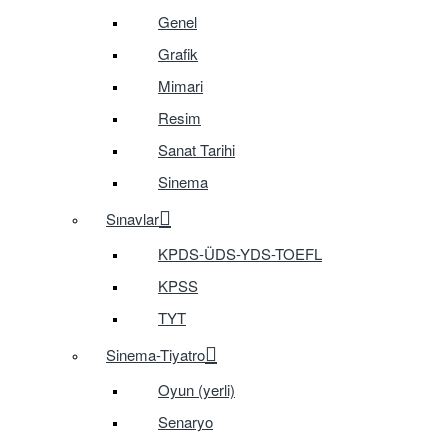
Genel
Grafik
Mimari
Resim
Sanat Tarihi
Sinema
Sınavlar
KPDS-ÜDS-YDS-TOEFL
KPSS
TYT
Sinema-Tiyatro
Oyun (yerli)
Senaryo