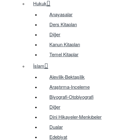
Hukuk
Anayasalar
Ders Kitapları
Diğer
Kanun Kitapları
Temel Kitaplar
İslam
Alevilik-Bektaşilik
Araştırma-Inceleme
Biyografi-Otobiyografi
Diğer
Dini Hikayeler-Menkıbeler
Dualar
Edebiyat