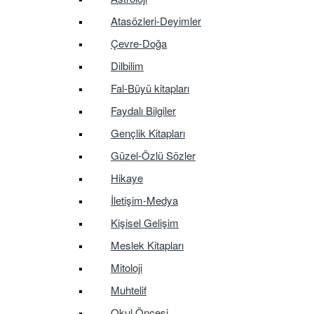
Atasözleri-Deyimler
Çevre-Doğa
Dilbilim
Fal-Büyü kitapları
Faydalı Bilgiler
Gençlik Kitapları
Güzel-Özlü Sözler
Hikaye
İletişim-Medya
Kişisel Gelişim
Meslek Kitapları
Mitoloji
Muhtelif
Okul Öncesi