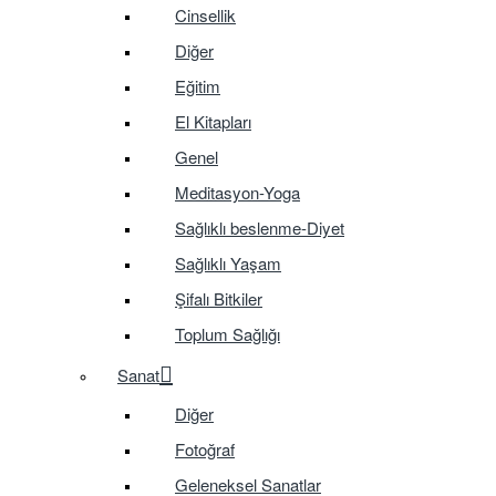
Cinsellik
Diğer
Eğitim
El Kitapları
Genel
Meditasyon-Yoga
Sağlıklı beslenme-Diyet
Sağlıklı Yaşam
Şifalı Bitkiler
Toplum Sağlığı
Sanat
Diğer
Fotoğraf
Geleneksel Sanatlar