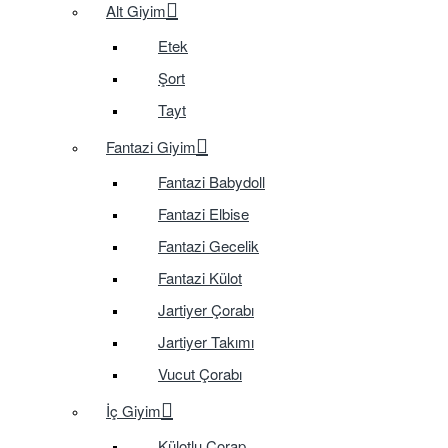
Alt Giyim
Etek
Şort
Tayt
Fantazi Giyim
Fantazi Babydoll
Fantazi Elbise
Fantazi Gecelik
Fantazi Külot
Jartiyer Çorabı
Jartiyer Takımı
Vucut Çorabı
İç Giyim
Külotlu Çorap