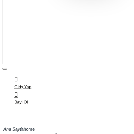
Bijuteri
Saç Aksesuarları
Kitap & Kırtasiye
Ev Yaşam
Oyuncak
Hırdavat
Tüm Ürünler
Giriş Yap
Bayi Ol
home