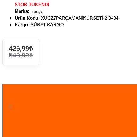
STOK TÜKENDİ
Lisinya
Marka:
Ürün Kodu:
XUCZ7PARÇAMANİKÜRSETİ-2-3434
Kargo:
SÜRAT KARGO
426,99₺
540,99₺
STOK TÜKENDİ