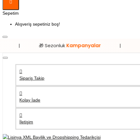
Sepetim
Alışveriş sepetiniz boş!
🎁 Sezonluk
Kampanyalar
|
⭐ Sadece
Li
Sipariş Takip
Kolay İade
İletişim