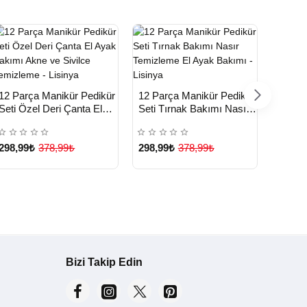
HIZLI
HIZLI
HIZ
Yeni Ürün
Yeni Ürün
12 Parça Manikür Pedikür
12 Parça Manikür Pedikür
12 Par
TESLİMAT
TESLİMAT
TE
Seti Özel Deri Çanta El
Seti Tırnak Bakımı Nasır
Seti T
Ayak Bakımı Akne ve
Temizleme El Ayak
Temiz
Çok Satılan Ürün
Sivilce Temizleme -
Bakımı - Lisinya
Bakımı
298,99₺
378,99₺
298,99₺
378,99₺
298,9
Lisinya
Bizi Takip Edin