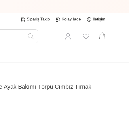
Sipariş Takip
Kolay İade
İletişim
Oyuncak
Hırdavat
Tüm Ürünler
ve Ayak Bakımı Törpü Cımbız Tırnak