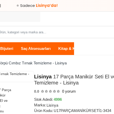
⭐ Sadece
Lisinya’da!
ün,
tegori
ya
Bijuteri
Saç Aksesuarları
Kitap & Kırtasiye
Ev Yaşam
rka
...
Törpü Cımbız Tırnak Temizleme - Lisinya
Lisinya
17 Parça Manikür Seti El 
Temizleme - Lisinya
0 yorum
0.0
Stok Adedi:
4996
Lisinya
Marka:
Ürün Kodu:
U17PARÇAMANİKÜRSETİ1-3434