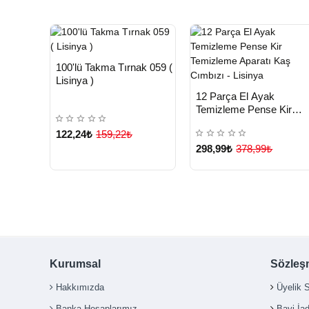
HIZLI
Yeni Ürün
100'lü Takma Tırnak 059 (
TESLİMAT
Lisinya )
HIZLI
Yeni Ürü
12 Parça El Ayak
TESLİMAT
Temizleme Pense Kir
Temizleme Aparatı Kaş
122,24₺
159,22₺
Cımbızı - Lisinya
298,99₺
378,99₺
Kurumsal
Sözleş
Hakkımızda
Üyelik 
Banka Hesaplarımız
Bayi İa