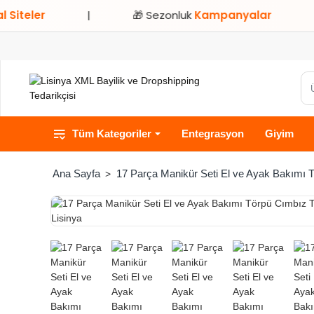
ler
|
🎁 Sezonluk
Kampanyalar
|
Ür
ka
ve
Tüm Kategoriler
Entegrasyon
Giyim
ma
ara
17 Parça Manikür Seti El ve Ayak Bakımı 
home
HIZLI
TESLİMAT