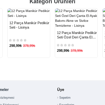
Kategori Ürünleri
HIZLI
Yeni Ürün
12 Parça Manikür Pedikür
TESLİMAT
Seti - Lisinya
HIZLI
n
Yeni Ürün
12 Parça Manikür Pedikür
TESLİMAT
Seti Özel Deri Çanta El
Ayak Bakımı Akne ve
298,99₺
378,99₺
Sivilce Temizleme -
298,99₺
378,99₺
Lisinya
meler
Üye
Sözleşmesi
Sepetim
de Sözleşmesi
Favorilerim