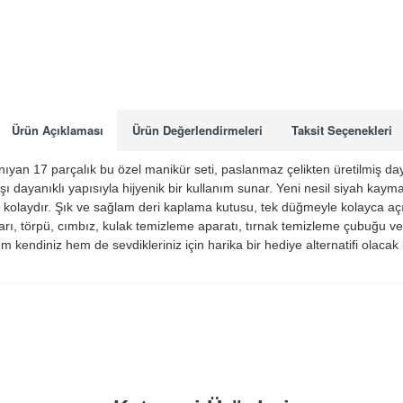
Ürün Açıklaması
Ürün Değerlendirmeleri
Taksit Seçenekleri
yan 17 parçalık bu özel manikür seti, paslanmaz çelikten üretilmiş day
 dayanıklı yapısıyla hijyenik bir kullanım sunar. Yeni nesil siyah kaymaz
olaydır. Şık ve sağlam deri kaplama kutusu, tek düğmeyle kolayca açılab
ları, törpü, cımbız, kulak temizleme aparatı, tırnak temizleme çubuğu v
m kendiniz hem de sevdikleriniz için harika bir hediye alternatifi olac