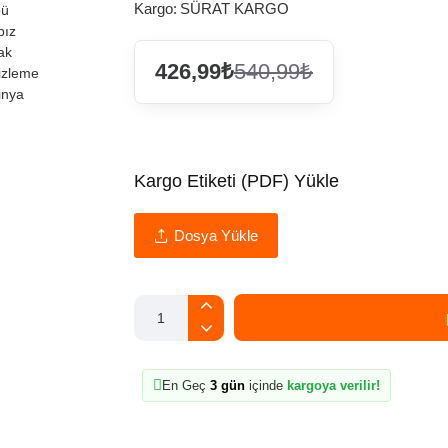
Kargo:
SÜRAT KARGO
426,99₺
540,99₺
Kargo Etiketi (PDF) Yükle
Dosya Yükle
En Geç
3 gün
içinde
kargoya verilir!