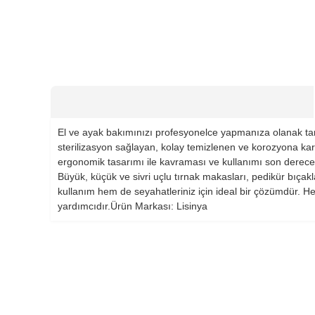
El ve ayak bakımınızı profesyonelce yapmanıza olanak tanı
sterilizasyon sağlayan, kolay temizlenen ve korozyona karşı
ergonomik tasarımı ile kavraması ve kullanımı son derece k
Büyük, küçük ve sivri uçlu tırnak makasları, pedikür bıçak
kullanım hem de seyahatleriniz için ideal bir çözümdür. He
yardımcıdır.Ürün Markası: Lisinya