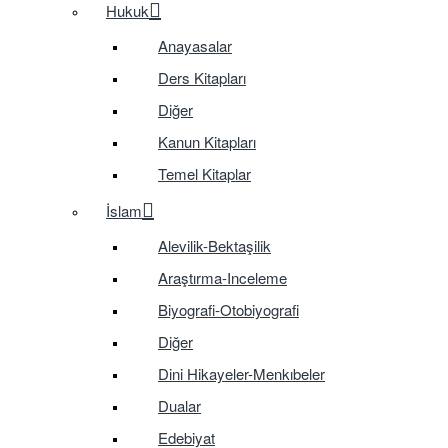
Hukuk
Anayasalar
Ders Kitapları
Diğer
Kanun Kitapları
Temel Kitaplar
İslam
Alevilik-Bektaşilik
Araştırma-Inceleme
Biyografi-Otobiyografi
Diğer
Dini Hikayeler-Menkıbeler
Dualar
Edebiyat