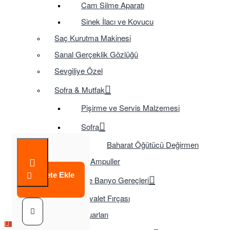
Cam Silme Aparatı
Sinek İlacı ve Kovucu
Saç Kurutma Makinesi
Sanal Gerçeklik Gözlüğü
Sevgiliye Özel
Sofra & Mutfak
Pişirme ve Servis Malzemesi
Sofra
Baharat Öğütücü Değirmen
Tasarruflu Ampuller
Sepete Ekle
Temizlik ve Banyo Gereçleri
Tuvalet Fırçası
TV Aksesuarları
Çok Satılan Ürün
Çok Satılan Ürün