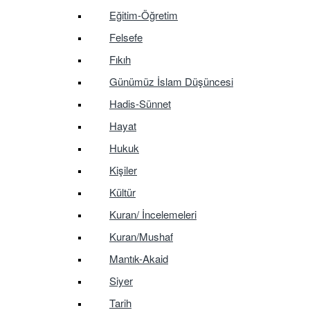
Eğitim-Öğretim
Felsefe
Fıkıh
Günümüz İslam Düşüncesi
Hadis-Sünnet
Hayat
Hukuk
Kişiler
Kültür
Kuran/ İncelemeleri
Kuran/Mushaf
Mantık-Akaid
Siyer
Tarih