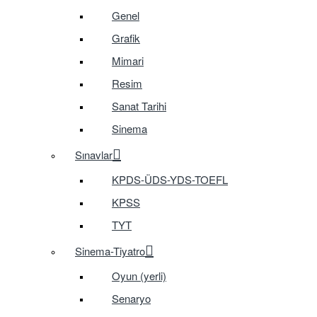
Genel
Grafik
Mimari
Resim
Sanat Tarihi
Sinema
Sınavlar
KPDS-ÜDS-YDS-TOEFL
KPSS
TYT
Sinema-Tiyatro
Oyun (yerli)
Senaryo