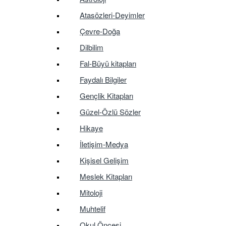
Atasözleri-Deyimler
Çevre-Doğa
Dilbilim
Fal-Büyü kitapları
Faydalı Bilgiler
Gençlik Kitapları
Güzel-Özlü Sözler
Hikaye
İletişim-Medya
Kişisel Gelişim
Meslek Kitapları
Mitoloji
Muhtelif
Okul Öncesi