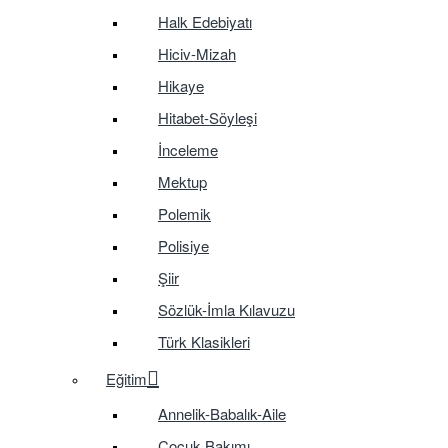
Halk Edebiyatı
Hiciv-Mizah
Hikaye
Hitabet-Söyleşi
İnceleme
Mektup
Polemik
Polisiye
Şiir
Sözlük-İmla Kılavuzu
Türk Klasikleri
Eğitim
Annelik-Babalık-Aile
Çocuk Bakımı