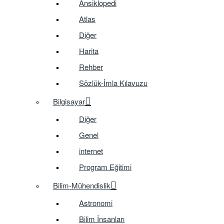
Ansiklopedi
Atlas
Diğer
Harita
Rehber
Sözlük-İmla Kılavuzu
Bilgisayar
Diğer
Genel
internet
Program Eğitimi
Bilim-Mühendislik
Astronomi
Bilim İnsanları