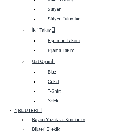
Sütyen
Sütyen Takımları
İkili Takım
Eşofman Takımı
Pijama Takımı
Üst Giyim
Bluz
Ceket
T-Shirt
Yelek
BIJUTERI
Bayan Yüzük ve Kombinler
Bijuteri Bileklik