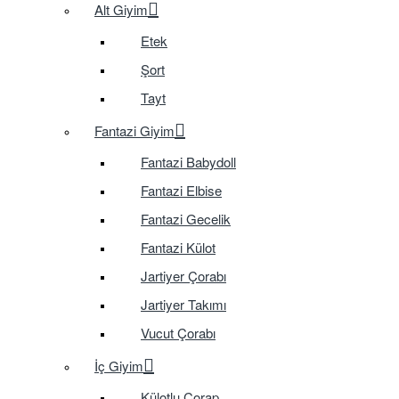
Alt Giyim
Etek
Şort
Tayt
Fantazi Giyim
Fantazi Babydoll
Fantazi Elbise
Fantazi Gecelik
Fantazi Külot
Jartiyer Çorabı
Jartiyer Takımı
Vucut Çorabı
İç Giyim
Külotlu Çorap