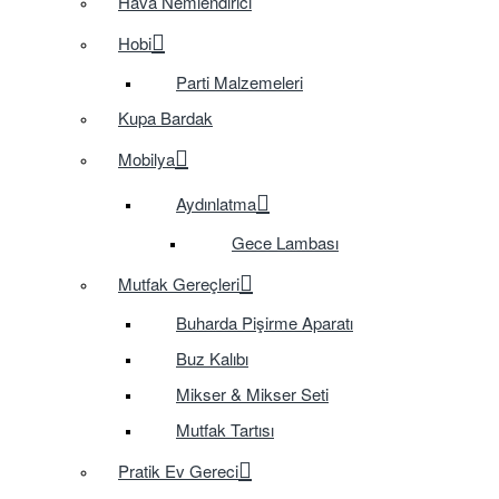
Hava Nemlendirici
Hobi
Parti Malzemeleri
Kupa Bardak
Mobilya
Aydınlatma
Gece Lambası
Mutfak Gereçleri
Buharda Pişirme Aparatı
Buz Kalıbı
Mikser & Mikser Seti
Mutfak Tartısı
Pratik Ev Gereci