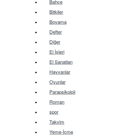
Bahçe
Bitkiler
Boyama
Defter
Diğer
El İşleri
El Sanatları
Hayvanlar
Oyunlar
Parapsikoloji
Roman
spor
Takvim
Yeme-İçme