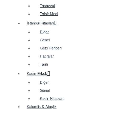
Tasavvuf
Tefsir-Meal
İstanbul Kitapları
Diğer
Genel
Gezi Rehberi
Hatıralar
Tarih
Kadın-Erkek
Diğer
Genel
Kadın Kitapları
Kalemlik & Ataşlık