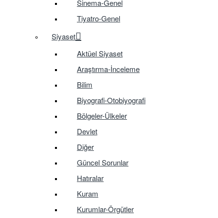
Sinema-Genel
Tiyatro-Genel
Siyaset
Aktüel Siyaset
Araştırma-İnceleme
Bilim
Biyografi-Otobiyografi
Bölgeler-Ülkeler
Devlet
Diğer
Güncel Sorunlar
Hatıralar
Kuram
Kurumlar-Örgütler