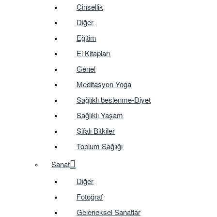
Cinsellik
Diğer
Eğitim
El Kitapları
Genel
Meditasyon-Yoga
Sağlıklı beslenme-Diyet
Sağlıklı Yaşam
Şifalı Bitkiler
Toplum Sağlığı
Sanat
Diğer
Fotoğraf
Geleneksel Sanatlar