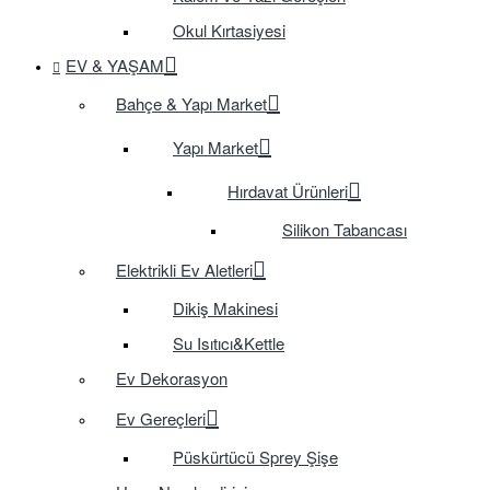
Okul Kırtasiyesi
EV & YAŞAM
Bahçe & Yapı Market
Yapı Market
Hırdavat Ürünleri
Silikon Tabancası
Elektrikli Ev Aletleri
Dikiş Makinesi
Su Isıtıcı&Kettle
Ev Dekorasyon
Ev Gereçleri
Püskürtücü Sprey Şişe