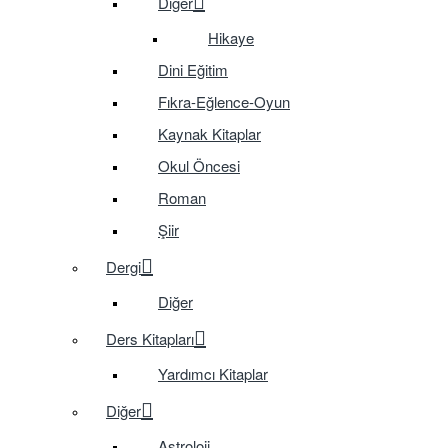
Diğer
Hikaye
Dini Eğitim
Fıkra-Eğlence-Oyun
Kaynak Kitaplar
Okul Öncesi
Roman
Şiir
Dergi
Diğer
Ders Kitapları
Yardımcı Kitaplar
Diğer
Astroloji