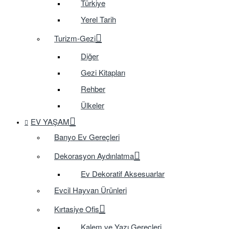
Türkiye
Yerel Tarih
Turizm-Gezi
Diğer
Gezi Kitapları
Rehber
Ülkeler
EV YAŞAM
Banyo Ev Gereçleri
Dekorasyon Aydınlatma
Ev Dekoratif Aksesuarlar
Evcil Hayvan Ürünleri
Kırtasiye Ofis
Kalem ve Yazı Gereçleri