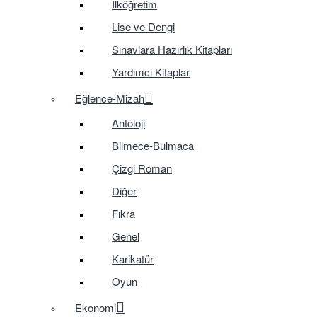
İlköğretim
Lise ve Dengi
Sınavlara Hazırlık Kitapları
Yardımcı Kitaplar
Eğlence-Mizah
Antoloji
Bilmece-Bulmaca
Çizgi Roman
Diğer
Fıkra
Genel
Karikatür
Oyun
Ekonomi