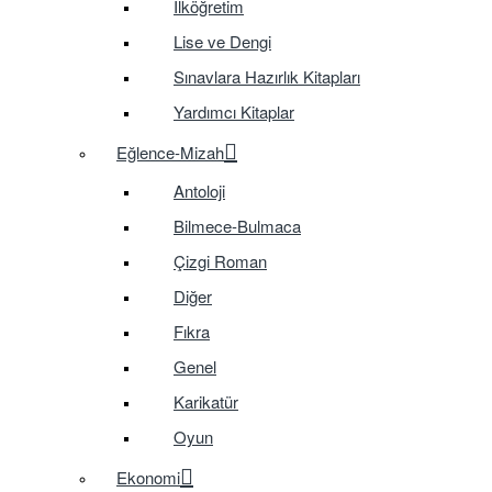
İlköğretim
Lise ve Dengi
Sınavlara Hazırlık Kitapları
Yardımcı Kitaplar
Eğlence-Mizah
Antoloji
Bilmece-Bulmaca
Çizgi Roman
Diğer
Fıkra
Genel
Karikatür
Oyun
Ekonomi