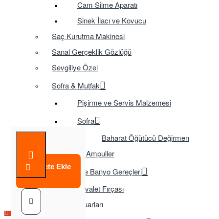
Cam Silme Aparatı
Sinek İlacı ve Kovucu
Saç Kurutma Makinesi
Sanal Gerçeklik Gözlüğü
Sevgiliye Özel
Sofra & Mutfak
Pişirme ve Servis Malzemesi
Sofra
Baharat Öğütücü Değirmen
Tasarruflu Ampuller
Sepete Ekle
Temizlik ve Banyo Gereçleri
Tuvalet Fırçası
TV Aksesuarları
Çok Satılan Ürün