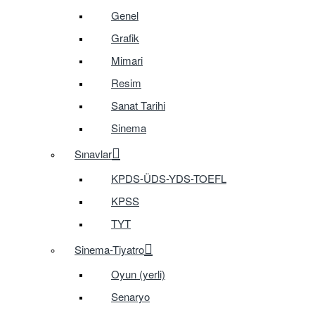
Genel
Grafik
Mimari
Resim
Sanat Tarihi
Sinema
Sınavlar
KPDS-ÜDS-YDS-TOEFL
KPSS
TYT
Sinema-Tiyatro
Oyun (yerli)
Senaryo