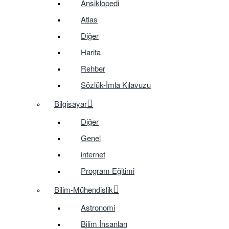
Ansiklopedi
Atlas
Diğer
Harita
Rehber
Sözlük-İmla Kılavuzu
Bilgisayar
Diğer
Genel
internet
Program Eğitimi
Bilim-Mühendislik
Astronomi
Bilim İnsanları