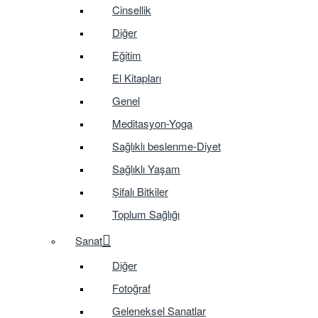
Cinsellik
Diğer
Eğitim
El Kitapları
Genel
Meditasyon-Yoga
Sağlıklı beslenme-Diyet
Sağlıklı Yaşam
Şifalı Bitkiler
Toplum Sağlığı
Sanat
Diğer
Fotoğraf
Geleneksel Sanatlar