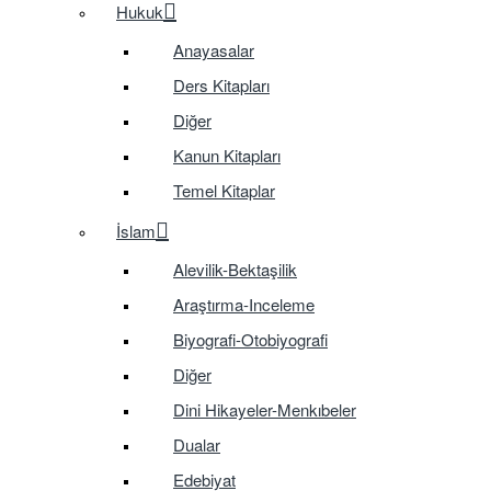
Hukuk
Anayasalar
Ders Kitapları
Diğer
Kanun Kitapları
Temel Kitaplar
İslam
Alevilik-Bektaşilik
Araştırma-Inceleme
Biyografi-Otobiyografi
Diğer
Dini Hikayeler-Menkıbeler
Dualar
Edebiyat