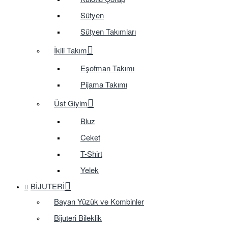
Sütyen
Sütyen Takımları
İkili Takım
Eşofman Takımı
Pijama Takımı
Üst Giyim
Bluz
Ceket
T-Shirt
Yelek
BIJUTERI
Bayan Yüzük ve Kombinler
Bijuteri Bileklik