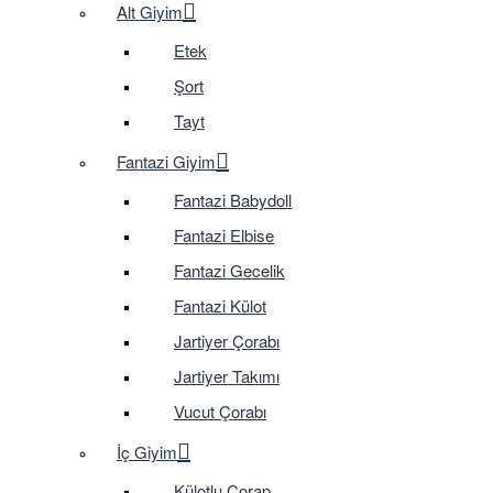
Alt Giyim
Etek
Şort
Tayt
Fantazi Giyim
Fantazi Babydoll
Fantazi Elbise
Fantazi Gecelik
Fantazi Külot
Jartiyer Çorabı
Jartiyer Takımı
Vucut Çorabı
İç Giyim
Külotlu Çorap