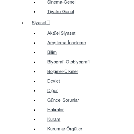
Sinema-Genel
Tiyatro-Genel
Siyaset
Aktüel Siyaset
Araştırma-İnceleme
Bilim
Biyografi-Otobiyografi
Bölgeler-Ülkeler
Devlet
Diğer
Güncel Sorunlar
Hatıralar
Kuram
Kurumlar-Örgütler