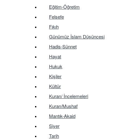
Eğitim-Öğretim
Felsefe
Fıkıh
Günümüz İslam Düşüncesi
Hadis-Sünnet
Hayat
Hukuk
Kişiler
Kültür
Kuran/ İncelemeleri
Kuran/Mushaf
Mantık-Akaid
Siyer
Tarih