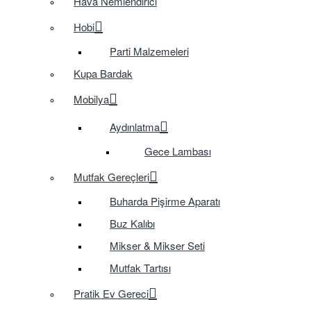
Hava Nemlendirici
Hobi
Parti Malzemeleri
Kupa Bardak
Mobilya
Aydınlatma
Gece Lambası
Mutfak Gereçleri
Buharda Pişirme Aparatı
Buz Kalıbı
Mikser & Mikser Seti
Mutfak Tartısı
Pratik Ev Gereci