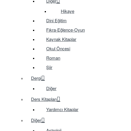
Diğer
Hikaye
Dini Eğitim
Fıkra-Eğlence-Oyun
Kaynak Kitaplar
Okul Öncesi
Roman
Şiir
Dergi
Diğer
Ders Kitapları
Yardımcı Kitaplar
Diğer
Astroloji