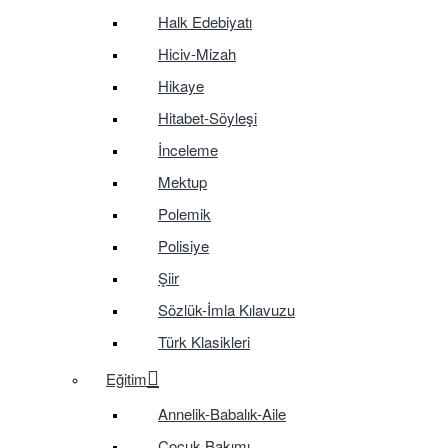
Halk Edebiyatı
Hiciv-Mizah
Hikaye
Hitabet-Söyleşi
İnceleme
Mektup
Polemik
Polisiye
Şiir
Sözlük-İmla Kılavuzu
Türk Klasikleri
Eğitim
Annelik-Babalık-Aile
Çocuk Bakımı