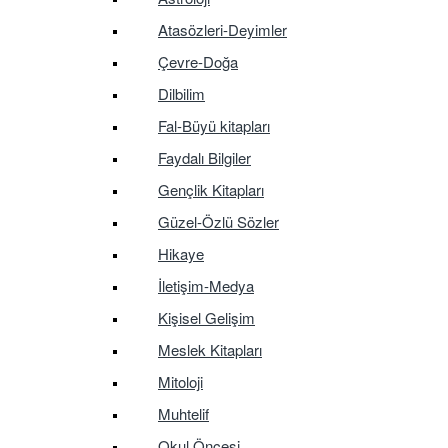
Atasözleri-Deyimler
Çevre-Doğa
Dilbilim
Fal-Büyü kitapları
Faydalı Bilgiler
Gençlik Kitapları
Güzel-Özlü Sözler
Hikaye
İletişim-Medya
Kişisel Gelişim
Meslek Kitapları
Mitoloji
Muhtelif
Okul Öncesi