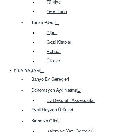
Türkiye
Yerel Tarih
Turizm-Gezi
Diğer
Gezi Kitapları
Rehber
Ülkeler
EV YAŞAM
Banyo Ev Gereçleri
Dekorasyon Aydınlatma
Ev Dekoratif Aksesuarlar
Evcil Hayvan Ürünleri
Kırtasiye Ofis
Kalem ve Yazı Gereçleri