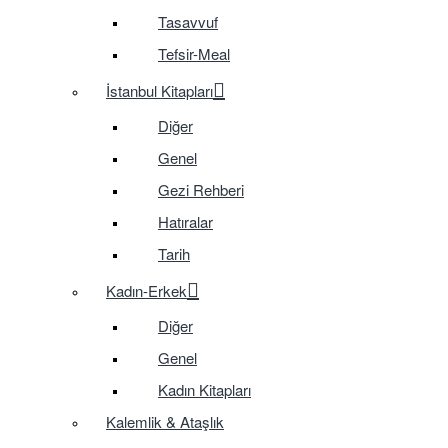
Tasavvuf
Tefsir-Meal
İstanbul Kitapları
Diğer
Genel
Gezi Rehberi
Hatıralar
Tarih
Kadın-Erkek
Diğer
Genel
Kadın Kitapları
Kalemlik & Ataşlık