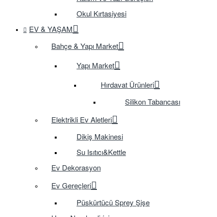
Okul Kırtasiyesi
EV & YAŞAM
Bahçe & Yapı Market
Yapı Market
Hırdavat Ürünleri
Silikon Tabancası
Elektrikli Ev Aletleri
Dikiş Makinesi
Su Isıtıcı&Kettle
Ev Dekorasyon
Ev Gereçleri
Püskürtücü Sprey Şişe