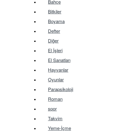
Bahçe
Bitkiler
Boyama
Defter
Diğer
El İşleri
El Sanatları
Hayvanlar
Oyunlar
Parapsikoloji
Roman
spor
Takvim
Yeme-İçme