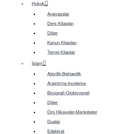
Hukuk
Anayasalar
Ders Kitapları
Diğer
Kanun Kitapları
Temel Kitaplar
İslam
Alevilik-Bektaşilik
Araştırma-Inceleme
Biyografi-Otobiyografi
Diğer
Dini Hikayeler-Menkıbeler
Dualar
Edebiyat