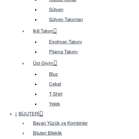
Sütyen
Sütyen Takımları
İkili Takım
Eşofman Takımı
Pijama Takımı
Üst Giyim
Bluz
Ceket
T-Shirt
Yelek
BIJUTERI
Bayan Yüzük ve Kombinler
Bijuteri Bileklik