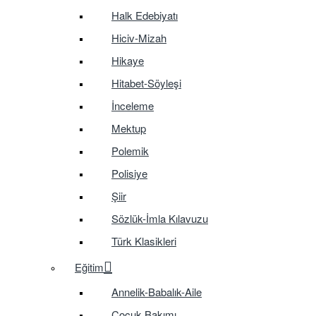
Halk Edebiyatı
Hiciv-Mizah
Hikaye
Hitabet-Söyleşi
İnceleme
Mektup
Polemik
Polisiye
Şiir
Sözlük-İmla Kılavuzu
Türk Klasikleri
Eğitim
Annelik-Babalık-Aile
Çocuk Bakımı