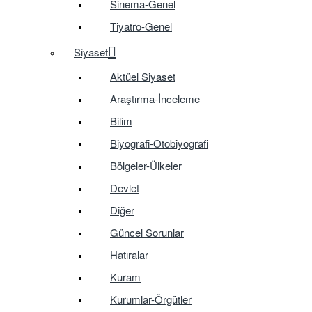
Sinema-Genel
Tiyatro-Genel
Siyaset
Aktüel Siyaset
Araştırma-İnceleme
Bilim
Biyografi-Otobiyografi
Bölgeler-Ülkeler
Devlet
Diğer
Güncel Sorunlar
Hatıralar
Kuram
Kurumlar-Örgütler