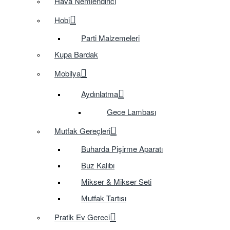
Hava Nemlendirici
Hobi
Parti Malzemeleri
Kupa Bardak
Mobilya
Aydınlatma
Gece Lambası
Mutfak Gereçleri
Buharda Pişirme Aparatı
Buz Kalıbı
Mikser & Mikser Seti
Mutfak Tartısı
Pratik Ev Gereci