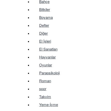
Bahçe
Bitkiler
Boyama
Defter
Diğer
El İşleri
El Sanatları
Hayvanlar
Oyunlar
Parapsikoloji
Roman
spor
Takvim
Yeme-İçme