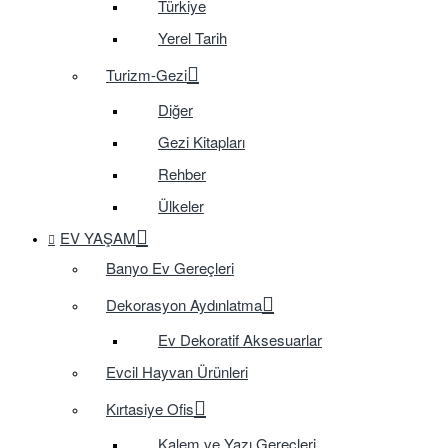
Türkiye
Yerel Tarih
Turizm-Gezi
Diğer
Gezi Kitapları
Rehber
Ülkeler
EV YAŞAM
Banyo Ev Gereçleri
Dekorasyon Aydınlatma
Ev Dekoratif Aksesuarlar
Evcil Hayvan Ürünleri
Kırtasiye Ofis
Kalem ve Yazı Gereçleri