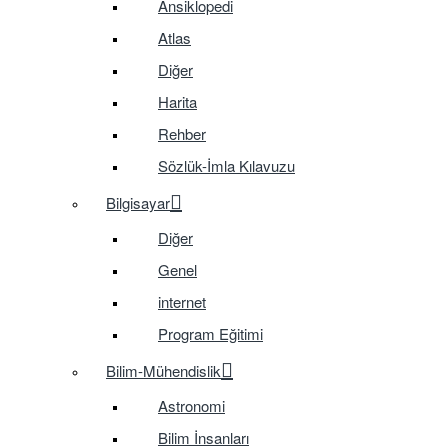
Ansiklopedi
Atlas
Diğer
Harita
Rehber
Sözlük-İmla Kılavuzu
Bilgisayar
Diğer
Genel
internet
Program Eğitimi
Bilim-Mühendislik
Astronomi
Bilim İnsanları