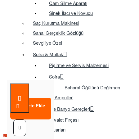
Cam Silme Aparatı
Sinek İlacı ve Kovucu
Saç Kurutma Makinesi
Sanal Gerçeklik Gözlüğü
Sevgiliye Özel
Sofra & Mutfak
Pişirme ve Servis Malzemesi
Sofra
Baharat Öğütücü Değirmen
Tasarruflu Ampuller
Sepete Ekle
Temizlik ve Banyo Gereçleri
Tuvalet Fırçası
TV Aksesuarları
Çok Satılan Ürün