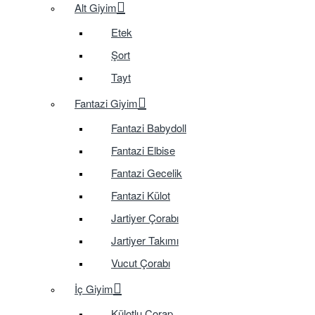
Alt Giyim
Etek
Şort
Tayt
Fantazi Giyim
Fantazi Babydoll
Fantazi Elbise
Fantazi Gecelik
Fantazi Külot
Jartiyer Çorabı
Jartiyer Takımı
Vucut Çorabı
İç Giyim
Külotlu Çorap