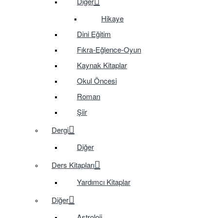
Diğer
Hikaye
Dini Eğitim
Fıkra-Eğlence-Oyun
Kaynak Kitaplar
Okul Öncesi
Roman
Şiir
Dergi
Diğer
Ders Kitapları
Yardımcı Kitaplar
Diğer
Astroloji