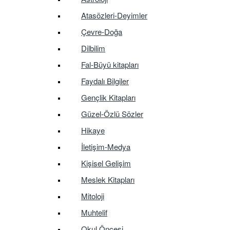
Atasözleri-Deyimler
Çevre-Doğa
Dilbilim
Fal-Büyü kitapları
Faydalı Bilgiler
Gençlik Kitapları
Güzel-Özlü Sözler
Hikaye
İletişim-Medya
Kişisel Gelişim
Meslek Kitapları
Mitoloji
Muhtelif
Okul Öncesi