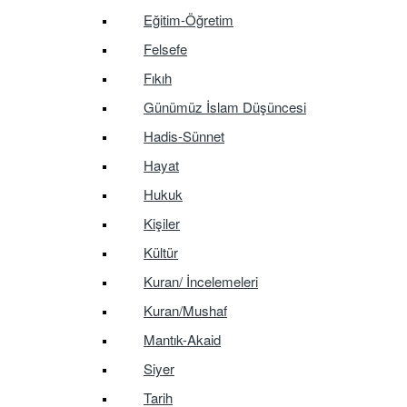
Eğitim-Öğretim
Felsefe
Fıkıh
Günümüz İslam Düşüncesi
Hadis-Sünnet
Hayat
Hukuk
Kişiler
Kültür
Kuran/ İncelemeleri
Kuran/Mushaf
Mantık-Akaid
Siyer
Tarih