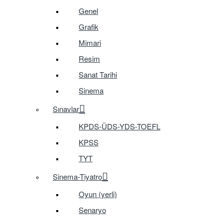
Genel
Grafik
Mimari
Resim
Sanat Tarihi
Sinema
Sınavlar
KPDS-ÜDS-YDS-TOEFL
KPSS
TYT
Sinema-Tiyatro
Oyun (yerli)
Senaryo