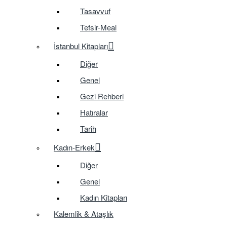
Tasavvuf
Tefsir-Meal
İstanbul Kitapları
Diğer
Genel
Gezi Rehberi
Hatıralar
Tarih
Kadın-Erkek
Diğer
Genel
Kadın Kitapları
Kalemlik & Ataşlık