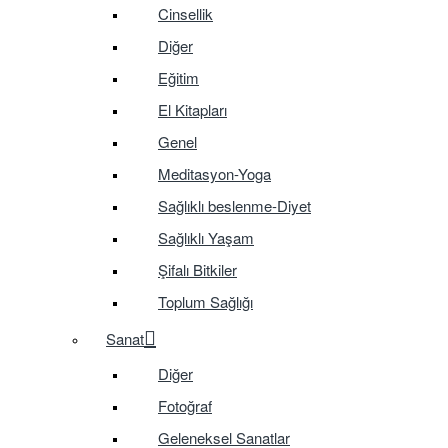
Cinsellik
Diğer
Eğitim
El Kitapları
Genel
Meditasyon-Yoga
Sağlıklı beslenme-Diyet
Sağlıklı Yaşam
Şifalı Bitkiler
Toplum Sağlığı
Sanat
Diğer
Fotoğraf
Geleneksel Sanatlar