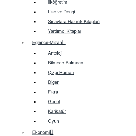
İlköğretim
Lise ve Dengi
Sınavlara Hazırlık Kitapları
Yardımcı Kitaplar
Eğlence-Mizah
Antoloji
Bilmece-Bulmaca
Çizgi Roman
Diğer
Fıkra
Genel
Karikatür
Oyun
Ekonomi