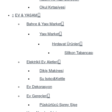
Okul Kırtasiyesi
EV & YAŞAM
Bahçe & Yapı Market
Yapı Market
Hırdavat Ürünleri
Silikon Tabancası
Elektrikli Ev Aletleri
Dikiş Makinesi
Su Isıtıcı&Kettle
Ev Dekorasyon
Ev Gereçleri
Püskürtücü Sprey Şişe