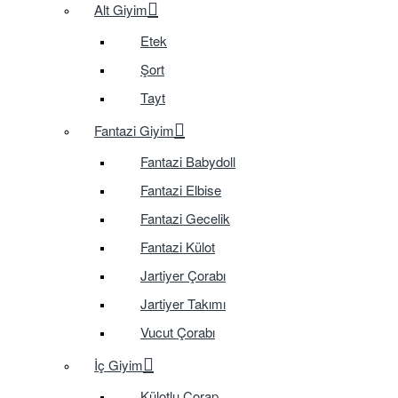
Alt Giyim
Etek
Şort
Tayt
Fantazi Giyim
Fantazi Babydoll
Fantazi Elbise
Fantazi Gecelik
Fantazi Külot
Jartiyer Çorabı
Jartiyer Takımı
Vucut Çorabı
İç Giyim
Külotlu Çorap