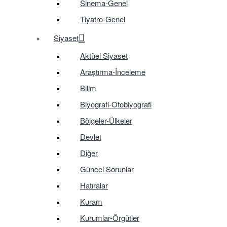
Sinema-Genel
Tiyatro-Genel
Siyaset
Aktüel Siyaset
Araştırma-İnceleme
Bilim
Biyografi-Otobiyografi
Bölgeler-Ülkeler
Devlet
Diğer
Güncel Sorunlar
Hatıralar
Kuram
Kurumlar-Örgütler