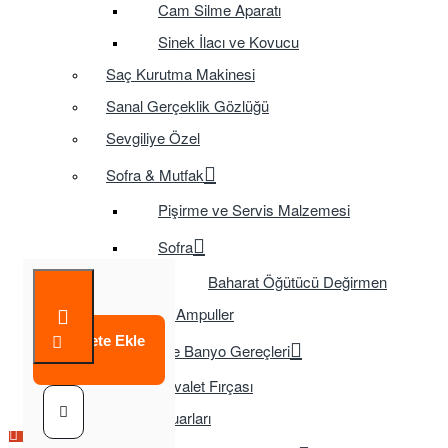
Cam Silme Aparatı
Sinek İlacı ve Kovucu
Saç Kurutma Makinesi
Sanal Gerçeklik Gözlüğü
Sevgiliye Özel
Sofra & Mutfak
Pişirme ve Servis Malzemesi
Sofra
Baharat Öğütücü Değirmen
Tasarruflu Ampuller
Sepete Ekle
Temizlik ve Banyo Gereçleri
Tuvalet Fırçası
TV Aksesuarları
Çok Satılan Ürün
Çok Satılan Ürün
Çok Satılan Ürün
Çok Satılan Ürün