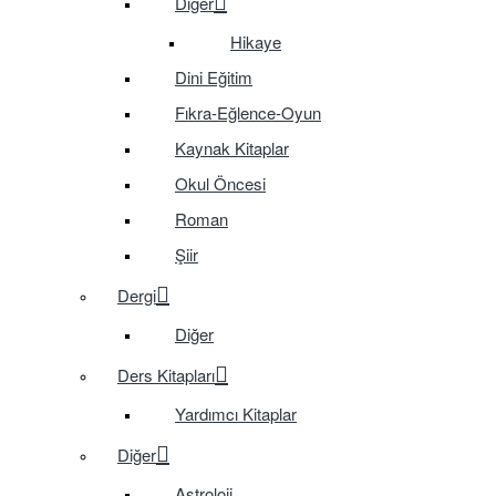
Diğer
Hikaye
Dini Eğitim
Fıkra-Eğlence-Oyun
Kaynak Kitaplar
Okul Öncesi
Roman
Şiir
Dergi
Diğer
Ders Kitapları
Yardımcı Kitaplar
Diğer
Astroloji