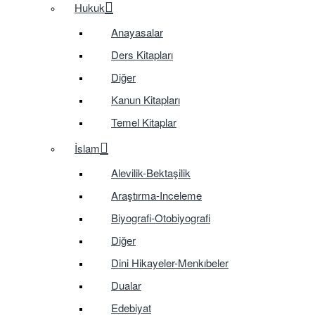
Hukuk
Anayasalar
Ders Kitapları
Diğer
Kanun Kitapları
Temel Kitaplar
İslam
Alevilik-Bektaşilik
Araştırma-Inceleme
Biyografi-Otobiyografi
Diğer
Dini Hikayeler-Menkıbeler
Dualar
Edebiyat