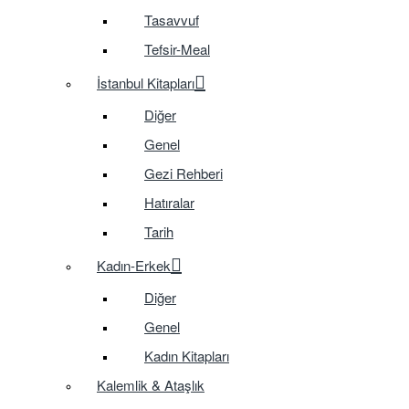
Tasavvuf
Tefsir-Meal
İstanbul Kitapları
Diğer
Genel
Gezi Rehberi
Hatıralar
Tarih
Kadın-Erkek
Diğer
Genel
Kadın Kitapları
Kalemlik & Ataşlık