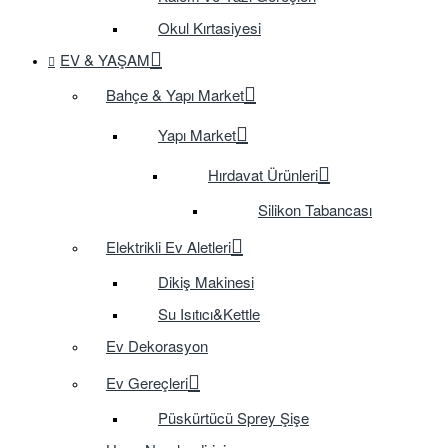
Okul Kırtasiyesi
EV & YAŞAM
Bahçe & Yapı Market
Yapı Market
Hırdavat Ürünleri
Silikon Tabancası
Elektrikli Ev Aletleri
Dikiş Makinesi
Su Isıtıcı&Kettle
Ev Dekorasyon
Ev Gereçleri
Püskürtücü Sprey Şişe