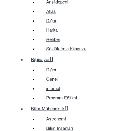
Ansiklopedi
Atlas
Diğer
Harita
Rehber
Sözlük-İmla Kılavuzu
Bilgisayar
Diğer
Genel
internet
Program Eğitimi
Bilim-Mühendislik
Astronomi
Bilim İnsanları