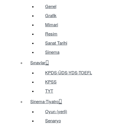
Genel
Grafik
Mimari
Resim
Sanat Tarihi
Sinema
Sınavlar
KPDS-ÜDS-YDS-TOEFL
KPSS
TYT
Sinema-Tiyatro
Oyun (yerli)
Senaryo