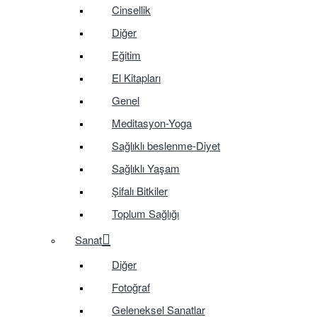
Cinsellik
Diğer
Eğitim
El Kitapları
Genel
Meditasyon-Yoga
Sağlıklı beslenme-Diyet
Sağlıklı Yaşam
Şifalı Bitkiler
Toplum Sağlığı
Sanat
Diğer
Fotoğraf
Geleneksel Sanatlar