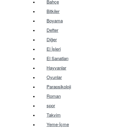
Bahçe
Bitkiler
Boyama
Defter
Diğer
El İşleri
El Sanatları
Hayvanlar
Oyunlar
Parapsikoloji
Roman
spor
Takvim
Yeme-İçme