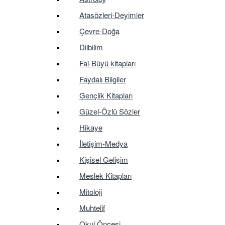
Atasözleri-Deyimler
Çevre-Doğa
Dilbilim
Fal-Büyü kitapları
Faydalı Bilgiler
Gençlik Kitapları
Güzel-Özlü Sözler
Hikaye
İletişim-Medya
Kişisel Gelişim
Meslek Kitapları
Mitoloji
Muhtelif
Okul Öncesi