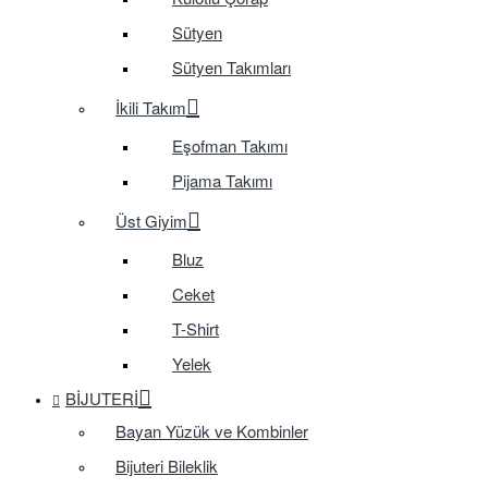
Sütyen
Sütyen Takımları
İkili Takım
Eşofman Takımı
Pijama Takımı
Üst Giyim
Bluz
Ceket
T-Shirt
Yelek
BIJUTERI
Bayan Yüzük ve Kombinler
Bijuteri Bileklik