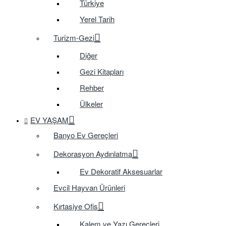
Türkiye
Yerel Tarih
Turizm-Gezi
Diğer
Gezi Kitapları
Rehber
Ülkeler
EV YAŞAM
Banyo Ev Gereçleri
Dekorasyon Aydınlatma
Ev Dekoratif Aksesuarlar
Evcil Hayvan Ürünleri
Kırtasiye Ofis
Kalem ve Yazı Gereçleri