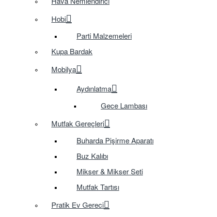
Hava Nemlendirici
Hobi
Parti Malzemeleri
Kupa Bardak
Mobilya
Aydınlatma
Gece Lambası
Mutfak Gereçleri
Buharda Pişirme Aparatı
Buz Kalıbı
Mikser & Mikser Seti
Mutfak Tartısı
Pratik Ev Gereci