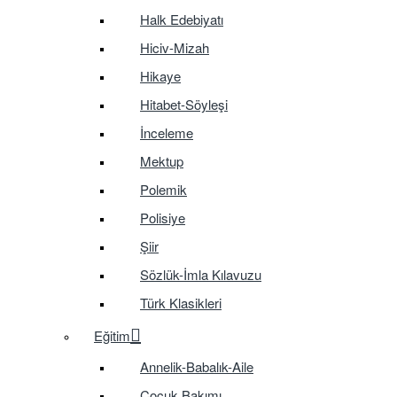
Halk Edebiyatı
Hiciv-Mizah
Hikaye
Hitabet-Söyleşi
İnceleme
Mektup
Polemik
Polisiye
Şiir
Sözlük-İmla Kılavuzu
Türk Klasikleri
Eğitim
Annelik-Babalık-Aile
Çocuk Bakımı