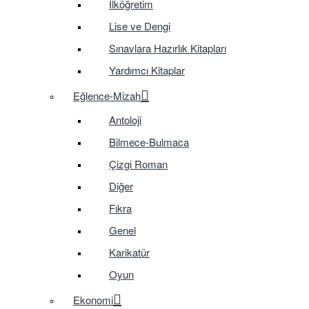
İlköğretim
Lise ve Dengi
Sınavlara Hazırlık Kitapları
Yardımcı Kitaplar
Eğlence-Mizah
Antoloji
Bilmece-Bulmaca
Çizgi Roman
Diğer
Fıkra
Genel
Karikatür
Oyun
Ekonomi