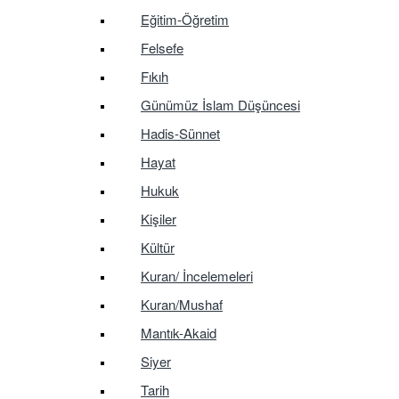
Eğitim-Öğretim
Felsefe
Fıkıh
Günümüz İslam Düşüncesi
Hadis-Sünnet
Hayat
Hukuk
Kişiler
Kültür
Kuran/ İncelemeleri
Kuran/Mushaf
Mantık-Akaid
Siyer
Tarih