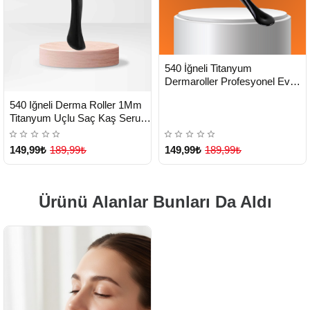
HIZLI
Yeni Ürün
540 İğneli Titanyum
TESLİMAT
Dermaroller Profesyonel Ev
Tipi Cilt Yenileme Aparatı -
HIZLI
Yeni Ürün
540 Iğneli Derma Roller 1Mm
Lisinya
TESLİMAT
Titanyum Uçlu Saç Kaş Serum
Kullanımına Uygun - Lisinya
149,99₺
189,99₺
149,99₺
189,99₺
Ürünü Alanlar Bunları Da Aldı