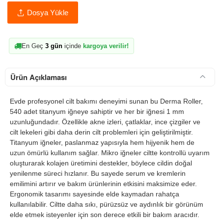
Dosya Yükle
En Geç
3 gün
içinde
kargoya verilir!
Ürün Açıklaması
Evde profesyonel cilt bakımı deneyimi sunan bu Derma Roller,
540 adet titanyum iğneye sahiptir ve her bir iğnesi 1 mm
uzunluğundadır. Özellikle akne izleri, çatlaklar, ince çizgiler ve
cilt lekeleri gibi daha derin cilt problemleri için geliştirilmiştir.
Titanyum iğneler, paslanmaz yapısıyla hem hijyenik hem de
uzun ömürlü kullanım sağlar. Mikro iğneler ciltte kontrollü uyarım
oluşturarak kolajen üretimini destekler, böylece cildin doğal
yenilenme süreci hızlanır. Bu sayede serum ve kremlerin
emilimini artırır ve bakım ürünlerinin etkisini maksimize eder.
Ergonomik tasarımı sayesinde elde kaymadan rahatça
kullanılabilir. Ciltte daha sıkı, pürüzsüz ve aydınlık bir görünüm
elde etmek isteyenler için son derece etkili bir bakım aracıdır.