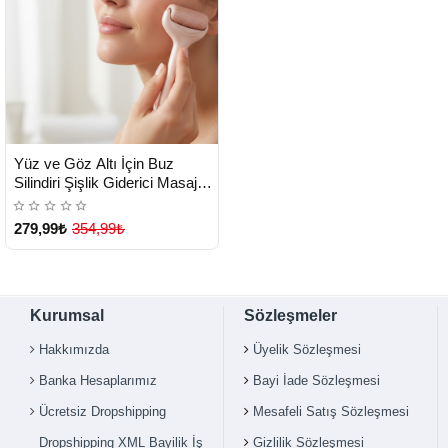
HIZLI
Yeni Ürün
Yüz ve Göz Altı İçin Buz
TESLİMAT
Silindiri Şişlik Giderici Masaj
Aleti - Lisinya
279,99₺
354,99₺
Kurumsal
Sözleşmeler
Hakkımızda
Üyelik Sözleşmesi
Banka Hesaplarımız
Bayi İade Sözleşmesi
Ücretsiz Dropshipping
Mesafeli Satış Sözleşmesi
Dropshipping XML Bayilik İş
Gizlilik Sözleşmesi