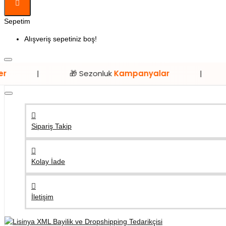
Sepetim
Alışveriş sepetiniz boş!
🎁 Sezonluk
Kampanyalar
|
⭐ Sadece
Sipariş Takip
Kolay İade
İletişim