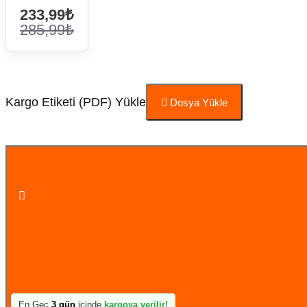
233,99₺
285,99₺
Kargo Etiketi (PDF) Yükle
Dosya Yükle
Sepete Ekle
En Geç
3 gün
içinde
kargoya verilir!