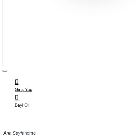
Bijuteri
Saç Aksesuarları
Kitap & Kırtasiye
Ev Yaşam
Oyuncak
Hırdavat
Tüm Ürünler
Giriş Yap
Bayi Ol
home