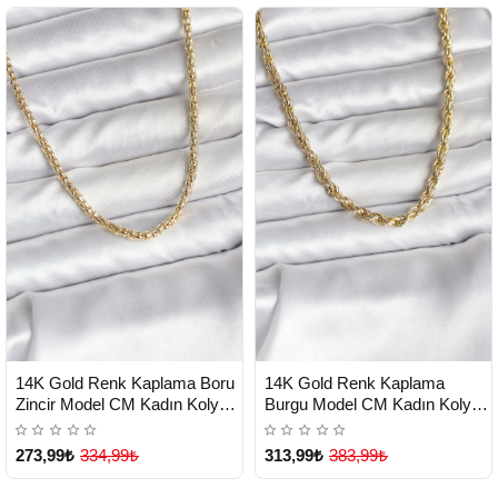
HIZLI
HIZLI
Yeni Ürün
Yeni Ürün
14K Gold Renk Kaplama Boru
14K Gold Renk Kaplama
TESLİMAT
TESLİMAT
Zincir Model CM Kadın Kolye -
Burgu Model CM Kadın Kolye -
Lisinya
Lisinya
273,99₺
334,99₺
313,99₺
383,99₺