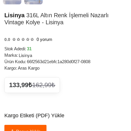
Lisinya
316L Altın Renk İşlemeli Nazarlı
Vintage Kolye - Lisinya
0 yorum
0.0
Stok Adedi:
31
Lisinya
Marka:
Ürün Kodu:
66f2563d21ebfc1a280d0f27-0808
Kargo:
Aras Kargo
133,99₺
162,99₺
Kargo Etiketi (PDF) Yükle