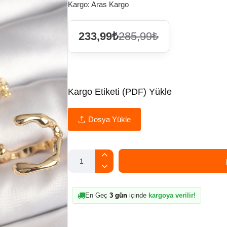
Kargo:
Aras Kargo
233,99₺
285,99₺
Kargo Etiketi (PDF) Yükle
Dosya Yükle
En Geç
3 gün
içinde
kargoya verilir!