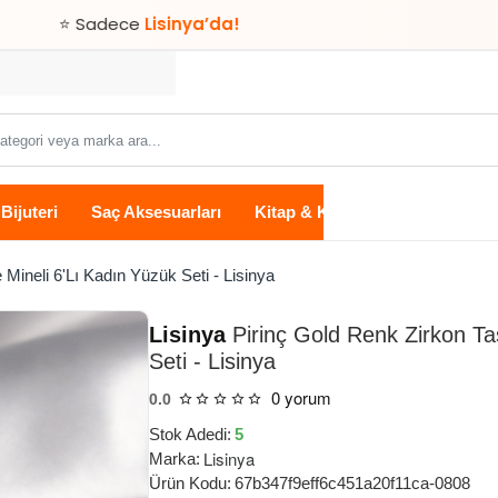
ece
Lisinya’da!
Bijuteri
Saç Aksesuarları
Kitap & Kırtasiye
Ev Yaşam
Mineli 6'Lı Kadın Yüzük Seti - Lisinya
Lisinya
Pirinç Gold Renk Zirkon Ta
Seti - Lisinya
0 yorum
0.0
Stok Adedi:
5
Lisinya
Marka:
Ürün Kodu:
67b347f9eff6c451a20f11ca-0808