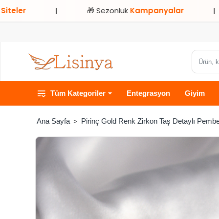
|
🎁 Sezonluk
Kampanyalar
|
⭐ Sad
Ürün,
kategori
veya
Tüm Kategoriler
Entegrasyon
Giyim
marka
ara...
Pirinç Gold Renk Zirkon Taş Detaylı Pembe 
home