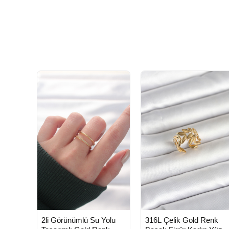
HIZLI
HIZLI
Yeni Ürün
Yeni Ürü
2li Görünümlü Su Yolu
316L Çelik Gold Renk
TESLİMAT
TESLİMAT