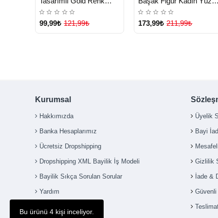
Tasarımlı Gold Renk
Başak Figür Kadın Yüzü
Ayarlanabilir Yüzük -
- Lisinya
Lisinya
99,99₺
121,99₺
173,99₺
211,99₺
Kurumsal
Sözleş
Çok Satılan Ürün
Hakkımızda
Üyelik 
Banka Hesaplarımız
Bayi İa
Ücretsiz Dropshipping
Mesafel
Dropshipping XML Bayilik İş Modeli
Gizlilik
Bayilik Sıkça Sorulan Sorular
İade & 
Yardım
Güvenl
İletişim
Teslimat
Bu ürünü 4 kişi inceliyor.