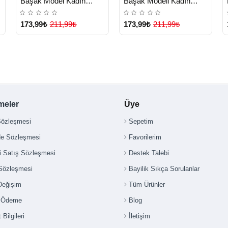
k
Başak Model Kadın
Başak Modeli Kadın
Yüzük - Lisinya
Yüzük - Lisinya
173,99₺
211,99₺
173,99₺
211,99₺
meler
Üye
Sözleşmesi
Sepetim
de Sözleşmesi
Favorilerim
i Satış Sözleşmesi
Destek Talebi
 Sözleşmesi
Bayilik Sıkça Sorulanlar
Değişim
Tüm Ürünler
i Ödeme
Blog
 Bilgileri
İletişim