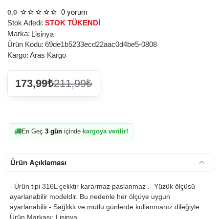
0 yorum
0.0
Stok Adedi:
STOK TÜKENDİ
Lisinya
Marka:
Ürün Kodu:
69de1b5233ecd22aac0d4be5-0808
Kargo:
Aras Kargo
173,99₺
211,99₺
En Geç
3 gün
içinde
kargoya verilir!
Ürün Açıklaması
- Ürün tipi 316L çeliktir kararmaz paslanmaz .- Yüzük ölçüsü
ayarlanabilir modeldir. Bu nedenle her ölçüye uygun
ayarlanabilir.- Sağlıklı ve mutlu günlerde kullanmanız dileğiyle…
Ürün Markası: Lisinya