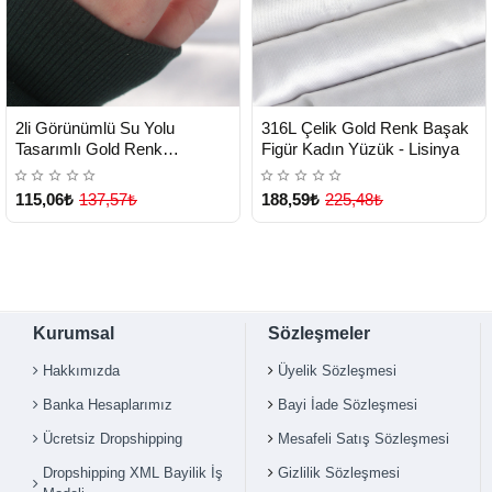
HIZLI
HIZLI
Yeni Ürün
Yeni Ürün
2li Görünümlü Su Yolu
316L Çelik Gold Renk Başak
TESLİMAT
TESLİMAT
Tasarımlı Gold Renk
Figür Kadın Yüzük - Lisinya
Ayarlanabilir Yüzük - Lisinya
115,06₺
137,57₺
188,59₺
225,48₺
Kurumsal
Sözleşmeler
Hakkımızda
Üyelik Sözleşmesi
Banka Hesaplarımız
Bayi İade Sözleşmesi
Ücretsiz Dropshipping
Mesafeli Satış Sözleşmesi
Çok Satılan Ürün
Dropshipping XML Bayilik İş
Gizlilik Sözleşmesi