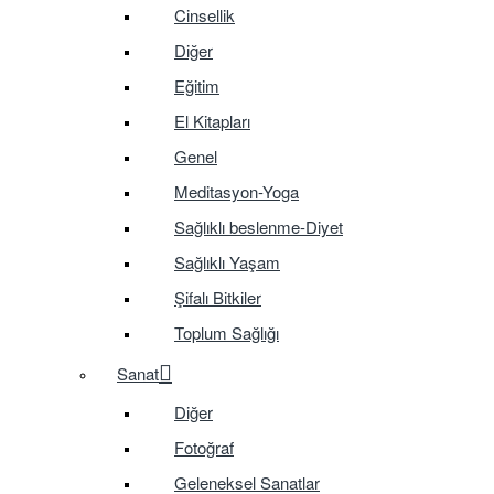
Cinsellik
Diğer
Eğitim
El Kitapları
Genel
Meditasyon-Yoga
Sağlıklı beslenme-Diyet
Sağlıklı Yaşam
Şifalı Bitkiler
Toplum Sağlığı
Sanat
Diğer
Fotoğraf
Geleneksel Sanatlar