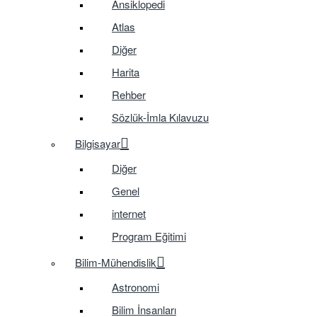
Ansiklopedi
Atlas
Diğer
Harita
Rehber
Sözlük-İmla Kılavuzu
Bilgisayar
Diğer
Genel
internet
Program Eğitimi
Bilim-Mühendislik
Astronomi
Bilim İnsanları