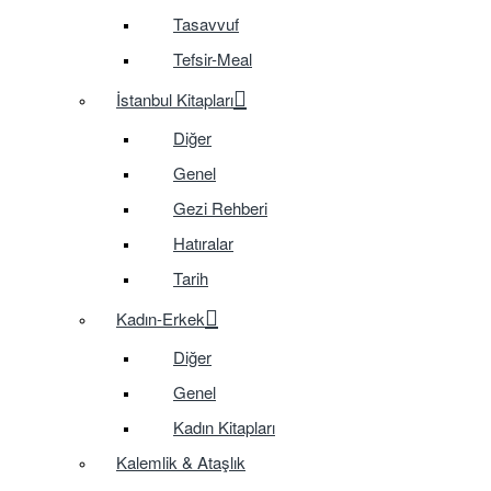
Tasavvuf
Tefsir-Meal
İstanbul Kitapları
Diğer
Genel
Gezi Rehberi
Hatıralar
Tarih
Kadın-Erkek
Diğer
Genel
Kadın Kitapları
Kalemlik & Ataşlık