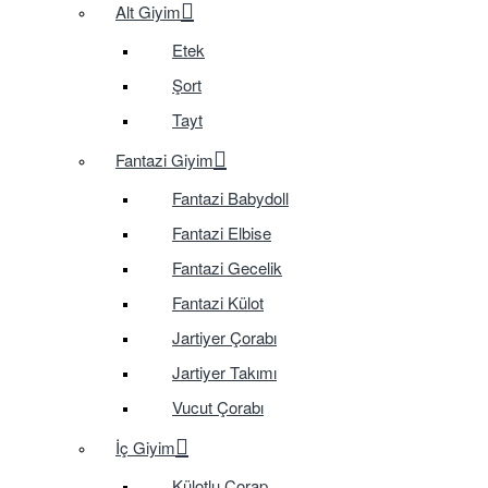
Alt Giyim
Etek
Şort
Tayt
Fantazi Giyim
Fantazi Babydoll
Fantazi Elbise
Fantazi Gecelik
Fantazi Külot
Jartiyer Çorabı
Jartiyer Takımı
Vucut Çorabı
İç Giyim
Külotlu Çorap