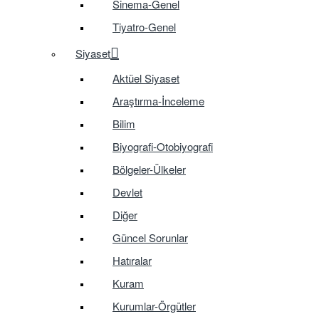
Sinema-Genel
Tiyatro-Genel
Siyaset
Aktüel Siyaset
Araştırma-İnceleme
Bilim
Biyografi-Otobiyografi
Bölgeler-Ülkeler
Devlet
Diğer
Güncel Sorunlar
Hatıralar
Kuram
Kurumlar-Örgütler