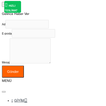
×
HIZLI
HIZLI
TESLİMAT
TESLİMAT
Gelince Haber Ver
Ad
E-posta
Mesaj
Gönder
MENÜ
GIYIM