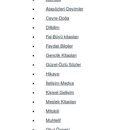
Atasözleri-Deyimler
Çevre-Doğa
Dilbilim
Fal-Büyü kitapları
Faydalı Bilgiler
Gençlik Kitapları
Güzel-Özlü Sözler
Hikaye
İletişim-Medya
Kişisel Gelişim
Meslek Kitapları
Mitoloji
Muhtelif
Okul Öncesi