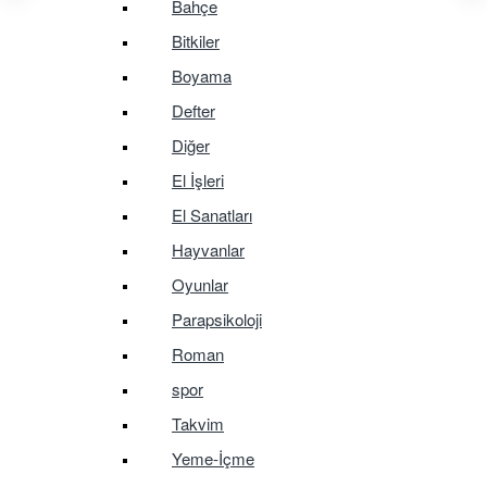
Bahçe
Bitkiler
Boyama
Defter
Diğer
El İşleri
El Sanatları
Hayvanlar
Oyunlar
Parapsikoloji
Roman
spor
Takvim
Yeme-İçme