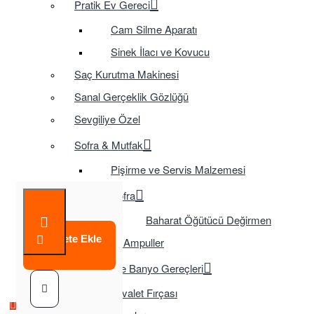
Pratik Ev Gereci
Cam Silme Aparatı
Sinek İlacı ve Kovucu
Saç Kurutma Makinesi
Sanal Gerçeklik Gözlüğü
Sevgiliye Özel
Sofra & Mutfak
Pişirme ve Servis Malzemesi
Sofra
Baharat Öğütücü Değirmen
Sepete Ekle
Tasarruflu Ampuller
Temizlik ve Banyo Gereçleri
Tuvalet Fırçası
Çok Satılan Ürün