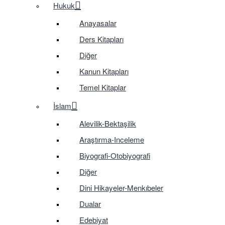
Hukuk
Anayasalar
Ders Kitapları
Diğer
Kanun Kitapları
Temel Kitaplar
İslam
Alevilik-Bektaşilik
Araştırma-Inceleme
Biyografi-Otobiyografi
Diğer
Dini Hikayeler-Menkıbeler
Dualar
Edebiyat