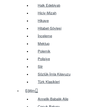
Halk Edebiyatı
Hiciv-Mizah
Hikaye
Hitabet-Söyleşi
İnceleme
Mektup
Polemik
Polisiye
Şiir
Sözlük-İmla Kılavuzu
Türk Klasikleri
Eğitim
Annelik-Babalık-Aile
Çocuk Bakımı