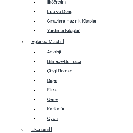
İlköğretim
Lise ve Dengi
Sınavlara Hazırlık Kitapları
Yardımcı Kitaplar
Eğlence-Mizah
Antoloji
Bilmece-Bulmaca
Çizgi Roman
Diğer
Fıkra
Genel
Karikatür
Oyun
Ekonomi