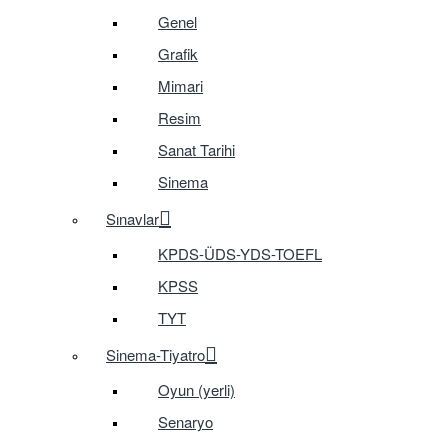
Genel
Grafik
Mimari
Resim
Sanat Tarihi
Sinema
Sınavlar
KPDS-ÜDS-YDS-TOEFL
KPSS
TYT
Sinema-Tiyatro
Oyun (yerli)
Senaryo