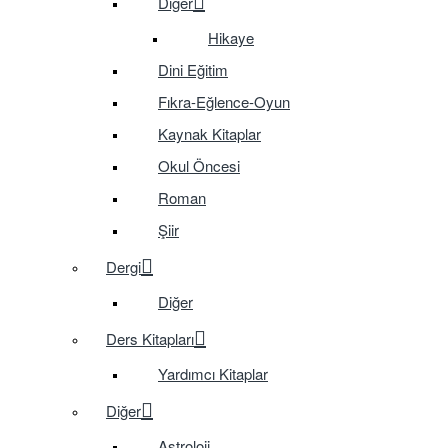
Diğer
Hikaye
Dini Eğitim
Fıkra-Eğlence-Oyun
Kaynak Kitaplar
Okul Öncesi
Roman
Şiir
Dergi
Diğer
Ders Kitapları
Yardımcı Kitaplar
Diğer
Astroloji