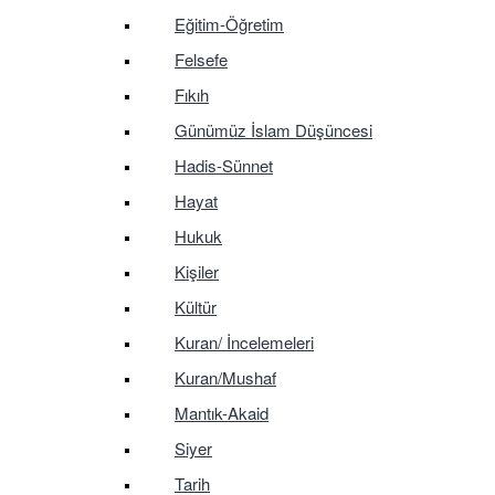
Eğitim-Öğretim
Felsefe
Fıkıh
Günümüz İslam Düşüncesi
Hadis-Sünnet
Hayat
Hukuk
Kişiler
Kültür
Kuran/ İncelemeleri
Kuran/Mushaf
Mantık-Akaid
Siyer
Tarih