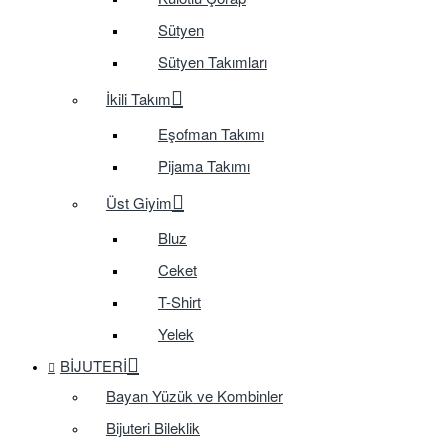
Sütyen
Sütyen Takımları
İkili Takım
Eşofman Takımı
Pijama Takımı
Üst Giyim
Bluz
Ceket
T-Shirt
Yelek
BIJUTERI
Bayan Yüzük ve Kombinler
Bijuteri Bileklik