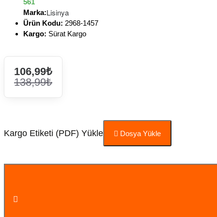
561
Lisinya
Marka:
Ürün Kodu:
2968-1457
Kargo:
Sürat Kargo
106,99₺
138,99₺
Kargo Etiketi (PDF) Yükle
Dosya Yükle
Sepete Ekle