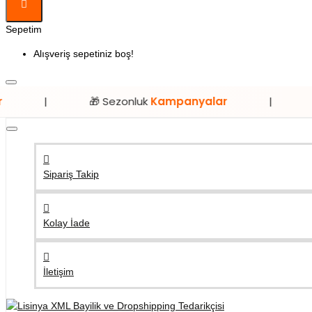
Sepetim
Alışveriş sepetiniz boş!
🎁 Sezonluk
Kampanyalar
|
⭐ Sadece
L
Sipariş Takip
Kolay İade
İletişim