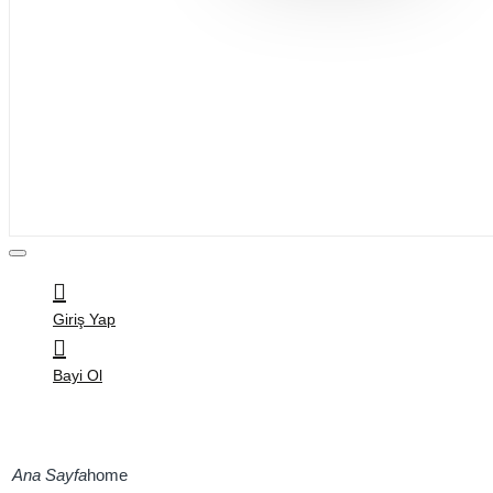
Bijuteri
Saç Aksesuarları
Kitap & Kırtasiye
Ev Yaşam
Oyuncak
Hırdavat
Tüm Ürünler
Giriş Yap
Bayi Ol
home