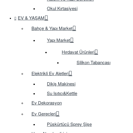
Okul Kırtasiyesi
EV & YAŞAM
Bahçe & Yapı Market
Yapı Market
Hırdavat Ürünleri
Silikon Tabancası
Elektrikli Ev Aletleri
Dikiş Makinesi
Su Isıtıcı&Kettle
Ev Dekorasyon
Ev Gereçleri
Püskürtücü Sprey Şişe