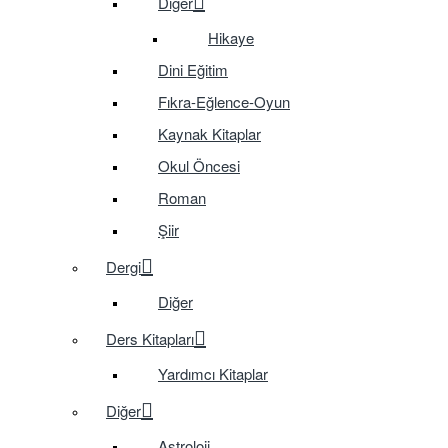
Diğer
Hikaye
Dini Eğitim
Fıkra-Eğlence-Oyun
Kaynak Kitaplar
Okul Öncesi
Roman
Şiir
Dergi
Diğer
Ders Kitapları
Yardımcı Kitaplar
Diğer
Astroloji