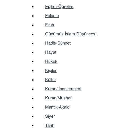
Eğitim-Öğretim
Felsefe
Fıkıh
Günümüz İslam Düşüncesi
Hadis-Sünnet
Hayat
Hukuk
Kişiler
Kültür
Kuran/ İncelemeleri
Kuran/Mushaf
Mantık-Akaid
Siyer
Tarih