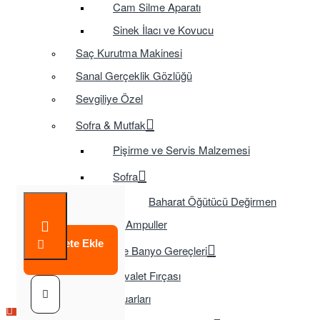
Cam Silme Aparatı
Sinek İlacı ve Kovucu
Saç Kurutma Makinesi
Sanal Gerçeklik Gözlüğü
Sevgiliye Özel
Sofra & Mutfak
Pişirme ve Servis Malzemesi
Sofra
Baharat Öğütücü Değirmen
Tasarruflu Ampuller
Sepete Ekle
Temizlik ve Banyo Gereçleri
Tuvalet Fırçası
TV Aksesuarları
Çok Satılan Ürün
Çok Satılan Ürün
Çok Satılan Ürün