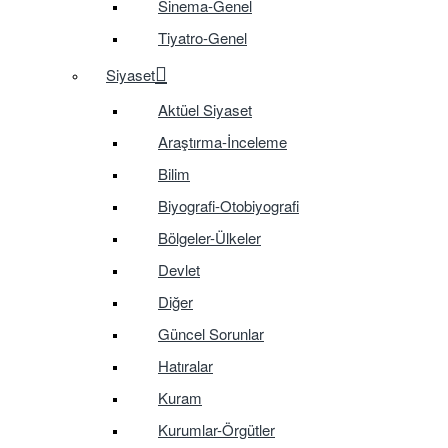
Sinema-Genel
Tiyatro-Genel
Siyaset
Aktüel Siyaset
Araştırma-İnceleme
Bilim
Biyografi-Otobiyografi
Bölgeler-Ülkeler
Devlet
Diğer
Güncel Sorunlar
Hatıralar
Kuram
Kurumlar-Örgütler