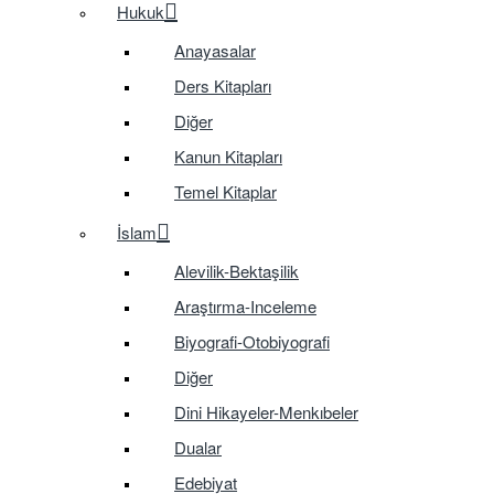
Hukuk
Anayasalar
Ders Kitapları
Diğer
Kanun Kitapları
Temel Kitaplar
İslam
Alevilik-Bektaşilik
Araştırma-Inceleme
Biyografi-Otobiyografi
Diğer
Dini Hikayeler-Menkıbeler
Dualar
Edebiyat