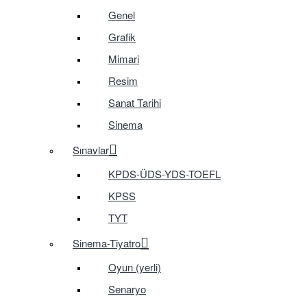
Genel
Grafik
Mimari
Resim
Sanat Tarihi
Sinema
Sınavlar
KPDS-ÜDS-YDS-TOEFL
KPSS
TYT
Sinema-Tiyatro
Oyun (yerli)
Senaryo