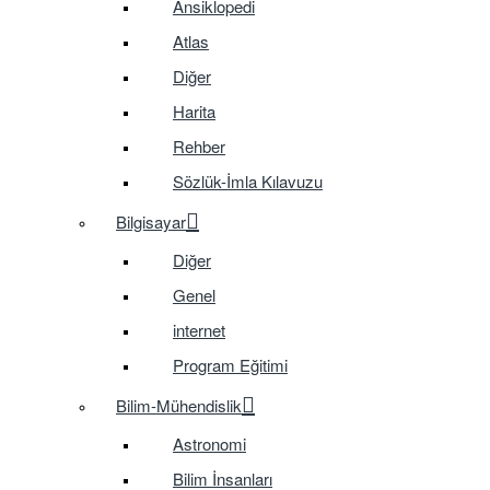
Ansiklopedi
Atlas
Diğer
Harita
Rehber
Sözlük-İmla Kılavuzu
Bilgisayar
Diğer
Genel
internet
Program Eğitimi
Bilim-Mühendislik
Astronomi
Bilim İnsanları