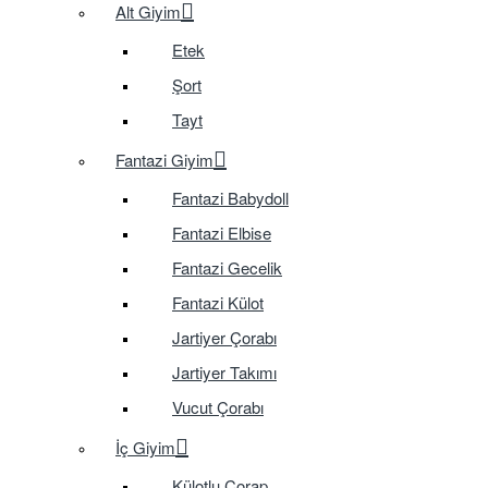
Alt Giyim
Etek
Şort
Tayt
Fantazi Giyim
Fantazi Babydoll
Fantazi Elbise
Fantazi Gecelik
Fantazi Külot
Jartiyer Çorabı
Jartiyer Takımı
Vucut Çorabı
İç Giyim
Külotlu Çorap