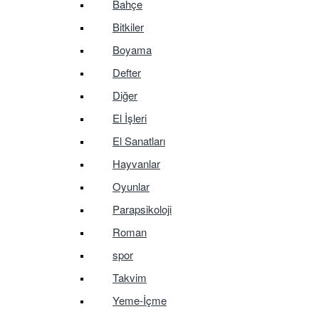
Bahçe
Bitkiler
Boyama
Defter
Diğer
El İşleri
El Sanatları
Hayvanlar
Oyunlar
Parapsikoloji
Roman
spor
Takvim
Yeme-İçme