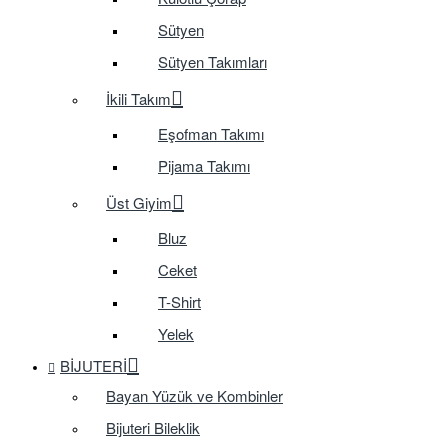
Sütyen
Sütyen Takımları
İkili Takım
Eşofman Takımı
Pijama Takımı
Üst Giyim
Bluz
Ceket
T-Shirt
Yelek
BIJUTERI
Bayan Yüzük ve Kombinler
Bijuteri Bileklik