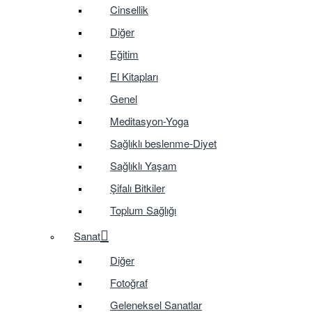
Cinsellik
Diğer
Eğitim
El Kitapları
Genel
Meditasyon-Yoga
Sağlıklı beslenme-Diyet
Sağlıklı Yaşam
Şifalı Bitkiler
Toplum Sağlığı
Sanat
Diğer
Fotoğraf
Geleneksel Sanatlar