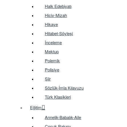
Halk Edebiyatı
Hiciv-Mizah
Hikaye
Hitabet-Söyleşi
İnceleme
Mektup
Polemik
Polisiye
Şiir
Sözlük-İmla Kılavuzu
Türk Klasikleri
Eğitim
Annelik-Babalık-Aile
Çocuk Bakımı