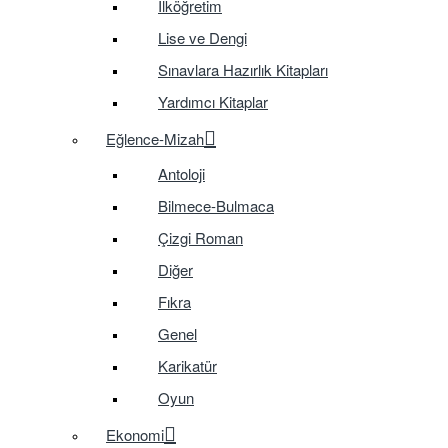
İlköğretim
Lise ve Dengi
Sınavlara Hazırlık Kitapları
Yardımcı Kitaplar
Eğlence-Mizah
Antoloji
Bilmece-Bulmaca
Çizgi Roman
Diğer
Fıkra
Genel
Karikatür
Oyun
Ekonomi