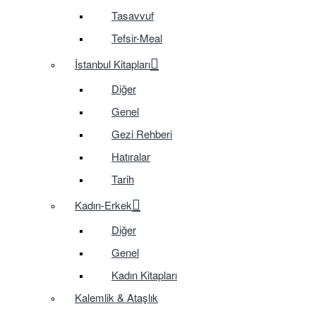
Tasavvuf
Tefsir-Meal
İstanbul Kitapları
Diğer
Genel
Gezi Rehberi
Hatıralar
Tarih
Kadın-Erkek
Diğer
Genel
Kadın Kitapları
Kalemlik & Ataşlık