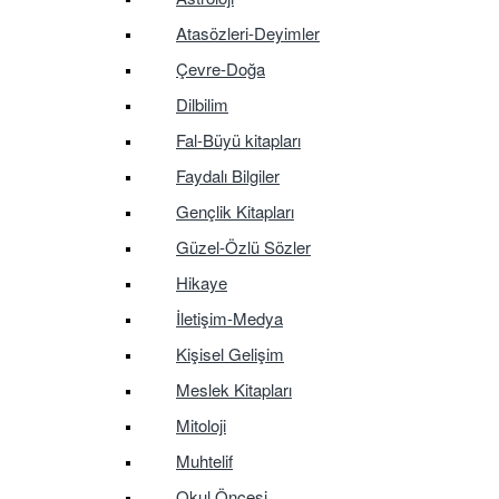
Atasözleri-Deyimler
Çevre-Doğa
Dilbilim
Fal-Büyü kitapları
Faydalı Bilgiler
Gençlik Kitapları
Güzel-Özlü Sözler
Hikaye
İletişim-Medya
Kişisel Gelişim
Meslek Kitapları
Mitoloji
Muhtelif
Okul Öncesi