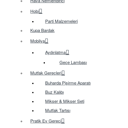
Hava Nemlendirici
Hobi
Parti Malzemeleri
Kupa Bardak
Mobilya
Aydınlatma
Gece Lambası
Mutfak Gereçleri
Buharda Pişirme Aparatı
Buz Kalıbı
Mikser & Mikser Seti
Mutfak Tartısı
Pratik Ev Gereci