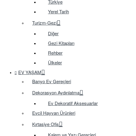
Türkiye
Yerel Tarih
Turizm-Gezi
Diğer
Gezi Kitapları
Rehber
Ülkeler
EV YAŞAM
Banyo Ev Gereçleri
Dekorasyon Aydınlatma
Ev Dekoratif Aksesuarlar
Evcil Hayvan Ürünleri
Kırtasiye Ofis
Kalem ve Yazı Gereçleri