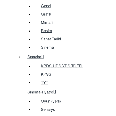
Genel
Grafik
Mimari
Resim
Sanat Tarihi
Sinema
Sınavlar
KPDS-ÜDS-YDS-TOEFL
KPSS
TYT
Sinema-Tiyatro
Oyun (yerli)
Senaryo