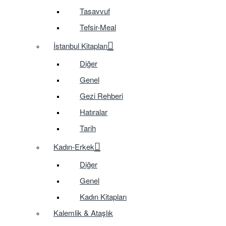
Tasavvuf
Tefsir-Meal
İstanbul Kitapları
Diğer
Genel
Gezi Rehberi
Hatıralar
Tarih
Kadın-Erkek
Diğer
Genel
Kadın Kitapları
Kalemlik & Ataşlık