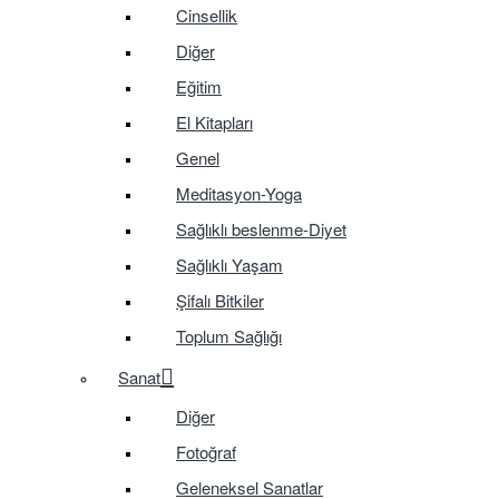
Cinsellik
Diğer
Eğitim
El Kitapları
Genel
Meditasyon-Yoga
Sağlıklı beslenme-Diyet
Sağlıklı Yaşam
Şifalı Bitkiler
Toplum Sağlığı
Sanat
Diğer
Fotoğraf
Geleneksel Sanatlar