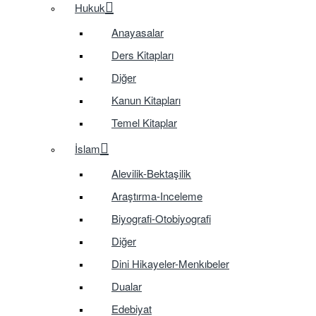
Hukuk
Anayasalar
Ders Kitapları
Diğer
Kanun Kitapları
Temel Kitaplar
İslam
Alevilik-Bektaşilik
Araştırma-Inceleme
Biyografi-Otobiyografi
Diğer
Dini Hikayeler-Menkıbeler
Dualar
Edebiyat