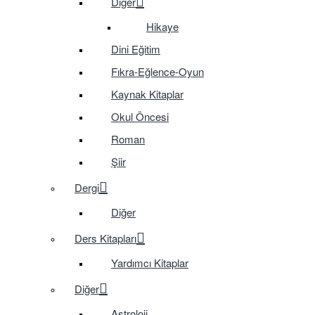
Diğer
Hikaye
Dini Eğitim
Fıkra-Eğlence-Oyun
Kaynak Kitaplar
Okul Öncesi
Roman
Şiir
Dergi
Diğer
Ders Kitapları
Yardımcı Kitaplar
Diğer
Astroloji