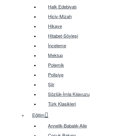
Halk Edebiyatı
Hiciv-Mizah
Hikaye
Hitabet-Söyleşi
İnceleme
Mektup
Polemik
Polisiye
Şiir
Sözlük-İmla Kılavuzu
Türk Klasikleri
Eğitim
Annelik-Babalık-Aile
Çocuk Bakımı