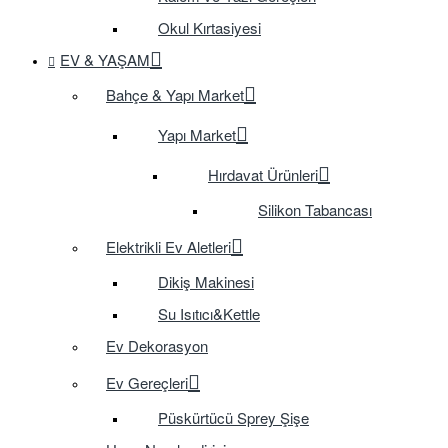
Okul Kırtasiyesi
EV & YAŞAM
Bahçe & Yapı Market
Yapı Market
Hırdavat Ürünleri
Silikon Tabancası
Elektrikli Ev Aletleri
Dikiş Makinesi
Su Isıtıcı&Kettle
Ev Dekorasyon
Ev Gereçleri
Püskürtücü Sprey Şişe