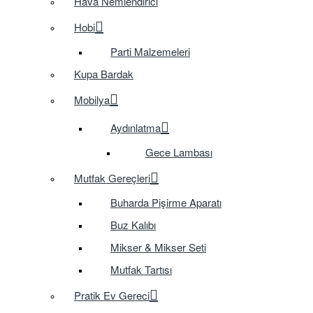
Hava Nemlendirici
Hobi
Parti Malzemeleri
Kupa Bardak
Mobilya
Aydınlatma
Gece Lambası
Mutfak Gereçleri
Buharda Pişirme Aparatı
Buz Kalıbı
Mikser & Mikser Seti
Mutfak Tartısı
Pratik Ev Gereci