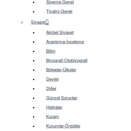
Sinema-Genel
Tiyatro-Genel
Siyaset
Aktüel Siyaset
Araştırma-İnceleme
Bilim
Biyografi-Otobiyografi
Bölgeler-Ülkeler
Devlet
Diğer
Güncel Sorunlar
Hatıralar
Kuram
Kurumlar-Örgütler