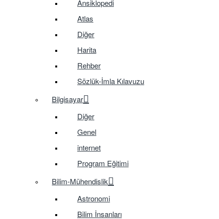
Ansiklopedi
Atlas
Diğer
Harita
Rehber
Sözlük-İmla Kılavuzu
Bilgisayar
Diğer
Genel
internet
Program Eğitimi
Bilim-Mühendislik
Astronomi
Bilim İnsanları