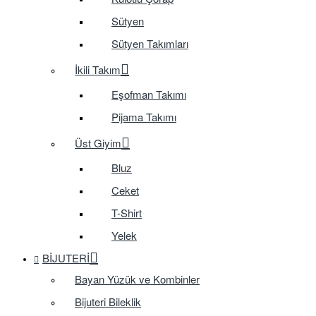
Sütyen
Sütyen Takımları
İkili Takım
Eşofman Takımı
Pijama Takımı
Üst Giyim
Bluz
Ceket
T-Shirt
Yelek
BIJUTERI
Bayan Yüzük ve Kombinler
Bijuteri Bileklik