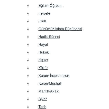
Eğitim-Öğretim
Felsefe
Fıkıh
Günümüz İslam Düşüncesi
Hadis-Sünnet
Hayat
Hukuk
Kişiler
Kültür
Kuran/ İncelemeleri
Kuran/Mushaf
Mantık-Akaid
Siyer
Tarih