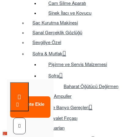
Cam Silme Aparatı
Sinek İlacı ve Kovucu
Saç Kurutma Makinesi
Sanal Gerçeklik Gözlüğü
Sevgiliye Özel
Sofra & Mutfak
Pişirme ve Servis Malzemesi
Sofra
Baharat Öğütücü Değirmen
Tasarruflu Ampuller
Sepete Ekle
Temizlik ve Banyo Gereçleri
Tuvalet Fırçası
TV Aksesuarları
Çok Satılan Ürün
Çok Satılan Ürün
Çok Satılan Ürün
Çok Satılan Ürün