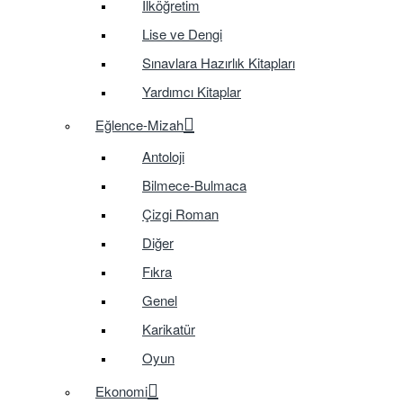
İlköğretim
Lise ve Dengi
Sınavlara Hazırlık Kitapları
Yardımcı Kitaplar
Eğlence-Mizah
Antoloji
Bilmece-Bulmaca
Çizgi Roman
Diğer
Fıkra
Genel
Karikatür
Oyun
Ekonomi