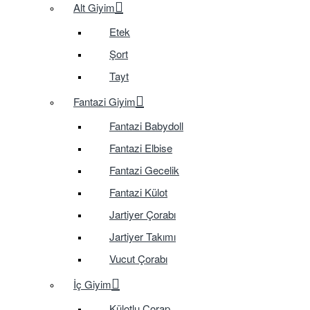
Alt Giyim
Etek
Şort
Tayt
Fantazi Giyim
Fantazi Babydoll
Fantazi Elbise
Fantazi Gecelik
Fantazi Külot
Jartiyer Çorabı
Jartiyer Takımı
Vucut Çorabı
İç Giyim
Külotlu Çorap