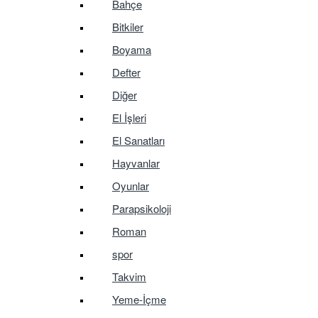
Bahçe
Bitkiler
Boyama
Defter
Diğer
El İşleri
El Sanatları
Hayvanlar
Oyunlar
Parapsikoloji
Roman
spor
Takvim
Yeme-İçme