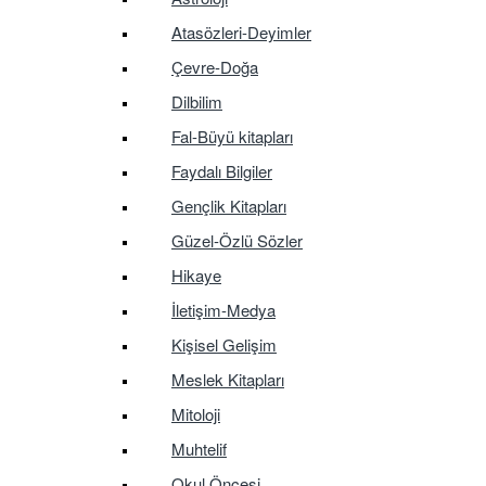
Atasözleri-Deyimler
Çevre-Doğa
Dilbilim
Fal-Büyü kitapları
Faydalı Bilgiler
Gençlik Kitapları
Güzel-Özlü Sözler
Hikaye
İletişim-Medya
Kişisel Gelişim
Meslek Kitapları
Mitoloji
Muhtelif
Okul Öncesi