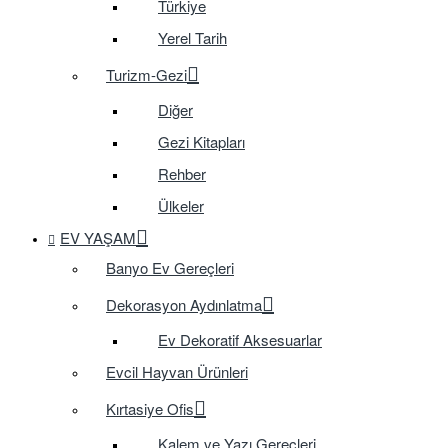
Türkiye
Yerel Tarih
Turizm-Gezi
Diğer
Gezi Kitapları
Rehber
Ülkeler
EV YAŞAM
Banyo Ev Gereçleri
Dekorasyon Aydınlatma
Ev Dekoratif Aksesuarlar
Evcil Hayvan Ürünleri
Kırtasiye Ofis
Kalem ve Yazı Gereçleri