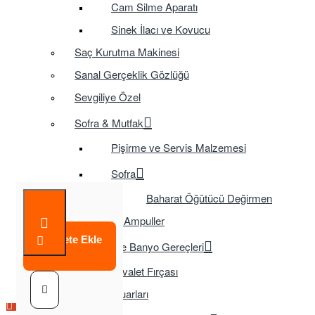
Cam Silme Aparatı
Sinek İlacı ve Kovucu
Saç Kurutma Makinesi
Sanal Gerçeklik Gözlüğü
Sevgiliye Özel
Sofra & Mutfak
Pişirme ve Servis Malzemesi
Sofra
Baharat Öğütücü Değirmen
Tasarruflu Ampuller
Sepete Ekle
Temizlik ve Banyo Gereçleri
Tuvalet Fırçası
TV Aksesuarları
Çok Satılan Ürün
Çok Satılan Ürün