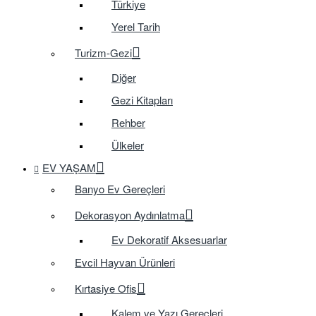
Türkiye
Yerel Tarih
Turizm-Gezi
Diğer
Gezi Kitapları
Rehber
Ülkeler
EV YAŞAM
Banyo Ev Gereçleri
Dekorasyon Aydınlatma
Ev Dekoratif Aksesuarlar
Evcil Hayvan Ürünleri
Kırtasiye Ofis
Kalem ve Yazı Gereçleri