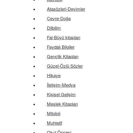
Atasözleri-Deyimler
Çevre-Doğa
Dilbilim
Fal-Büyü kitapları
Faydalı Bilgiler
Gençlik Kitapları
Güzel-Özlü Sözler
Hikaye
İletişim-Medya
Kişisel Gelişim
Meslek Kitapları
Mitoloji
Muhtelif
Okul Öncesi