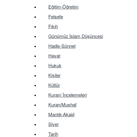
Eğitim-Öğretim
Felsefe
Fıkıh
Günümüz İslam Düşüncesi
Hadis-Sünnet
Hayat
Hukuk
Kişiler
Kültür
Kuran/ İncelemeleri
Kuran/Mushaf
Mantık-Akaid
Siyer
Tarih