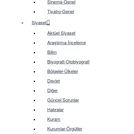
Sinema-Genel
Tiyatro-Genel
Siyaset
Aktüel Siyaset
Araştırma-İnceleme
Bilim
Biyografi-Otobiyografi
Bölgeler-Ülkeler
Devlet
Diğer
Güncel Sorunlar
Hatıralar
Kuram
Kurumlar-Örgütler