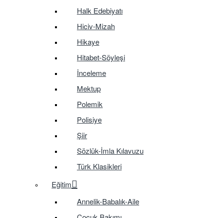
Halk Edebiyatı
Hiciv-Mizah
Hikaye
Hitabet-Söyleşi
İnceleme
Mektup
Polemik
Polisiye
Şiir
Sözlük-İmla Kılavuzu
Türk Klasikleri
Eğitim
Annelik-Babalık-Aile
Çocuk Bakımı