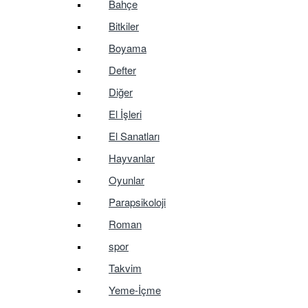
Bahçe
Bitkiler
Boyama
Defter
Diğer
El İşleri
El Sanatları
Hayvanlar
Oyunlar
Parapsikoloji
Roman
spor
Takvim
Yeme-İçme