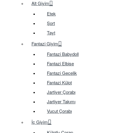
Alt Giyim
Etek
Şort
Tayt
Fantazi Giyim
Fantazi Babydoll
Fantazi Elbise
Fantazi Gecelik
Fantazi Külot
Jartiyer Çorabı
Jartiyer Takımı
Vucut Çorabı
İç Giyim
Külotlu Çorap