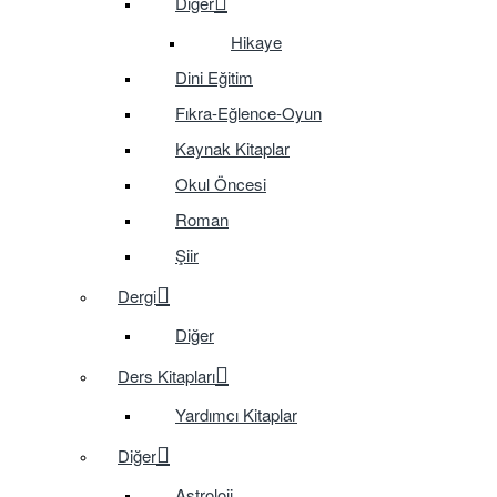
Diğer
Hikaye
Dini Eğitim
Fıkra-Eğlence-Oyun
Kaynak Kitaplar
Okul Öncesi
Roman
Şiir
Dergi
Diğer
Ders Kitapları
Yardımcı Kitaplar
Diğer
Astroloji