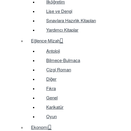
İlköğretim
Lise ve Dengi
Sınavlara Hazırlık Kitapları
Yardımcı Kitaplar
Eğlence-Mizah
Antoloji
Bilmece-Bulmaca
Çizgi Roman
Diğer
Fıkra
Genel
Karikatür
Oyun
Ekonomi