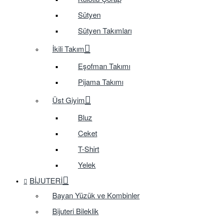
Sütyen
Sütyen Takımları
İkili Takım
Eşofman Takımı
Pijama Takımı
Üst Giyim
Bluz
Ceket
T-Shirt
Yelek
BIJUTERI
Bayan Yüzük ve Kombinler
Bijuteri Bileklik