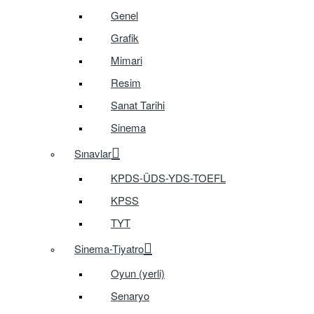
Genel
Grafik
Mimari
Resim
Sanat Tarihi
Sinema
Sınavlar
KPDS-ÜDS-YDS-TOEFL
KPSS
TYT
Sinema-Tiyatro
Oyun (yerli)
Senaryo