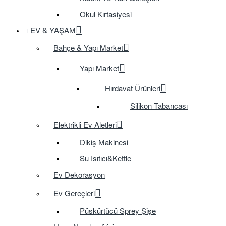
Okul Kırtasiyesi
EV & YAŞAM
Bahçe & Yapı Market
Yapı Market
Hırdavat Ürünleri
Silikon Tabancası
Elektrikli Ev Aletleri
Dikiş Makinesi
Su Isıtıcı&Kettle
Ev Dekorasyon
Ev Gereçleri
Püskürtücü Sprey Şişe