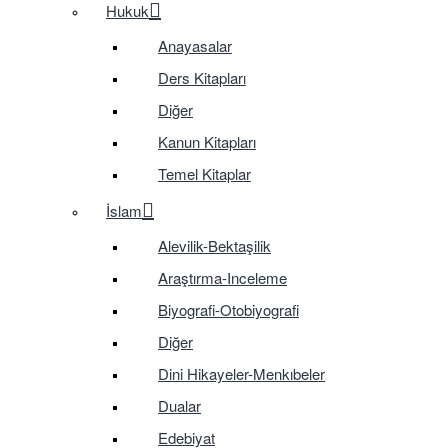
Hukuk
Anayasalar
Ders Kitapları
Diğer
Kanun Kitapları
Temel Kitaplar
İslam
Alevilik-Bektaşilik
Araştırma-Inceleme
Biyografi-Otobiyografi
Diğer
Dini Hikayeler-Menkıbeler
Dualar
Edebiyat