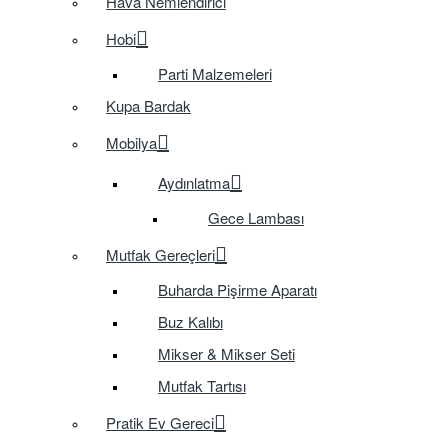
Hava Nemlendirici
Hobi
Parti Malzemeleri
Kupa Bardak
Mobilya
Aydınlatma
Gece Lambası
Mutfak Gereçleri
Buharda Pişirme Aparatı
Buz Kalıbı
Mikser & Mikser Seti
Mutfak Tartısı
Pratik Ev Gereci