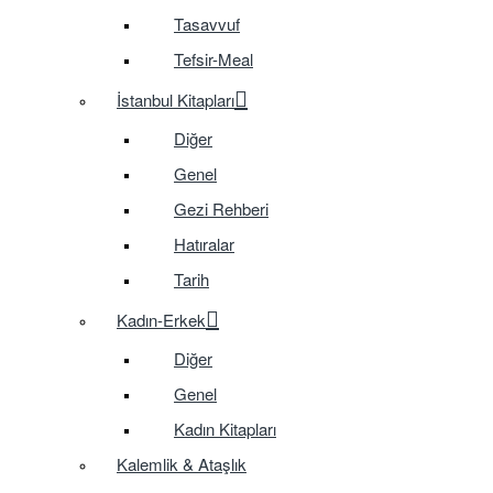
Tasavvuf
Tefsir-Meal
İstanbul Kitapları
Diğer
Genel
Gezi Rehberi
Hatıralar
Tarih
Kadın-Erkek
Diğer
Genel
Kadın Kitapları
Kalemlik & Ataşlık