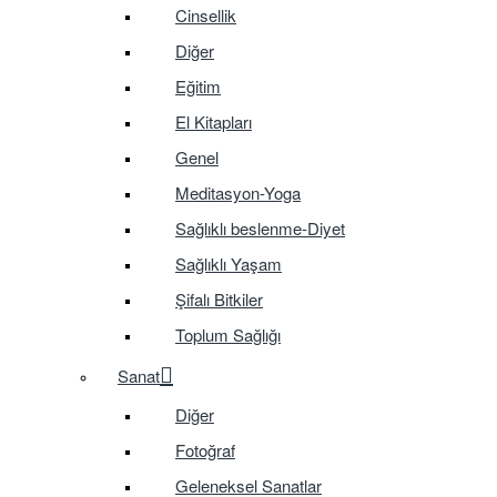
Cinsellik
Diğer
Eğitim
El Kitapları
Genel
Meditasyon-Yoga
Sağlıklı beslenme-Diyet
Sağlıklı Yaşam
Şifalı Bitkiler
Toplum Sağlığı
Sanat
Diğer
Fotoğraf
Geleneksel Sanatlar