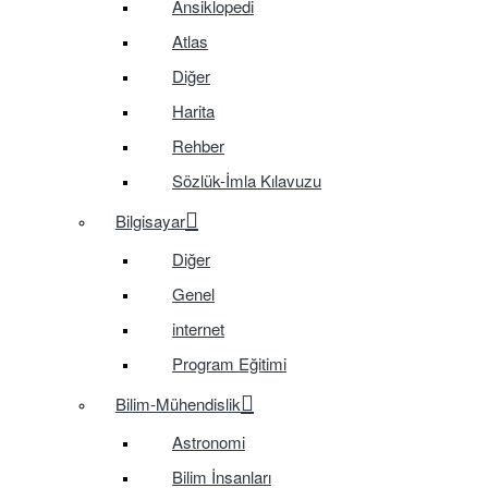
Ansiklopedi
Atlas
Diğer
Harita
Rehber
Sözlük-İmla Kılavuzu
Bilgisayar
Diğer
Genel
internet
Program Eğitimi
Bilim-Mühendislik
Astronomi
Bilim İnsanları