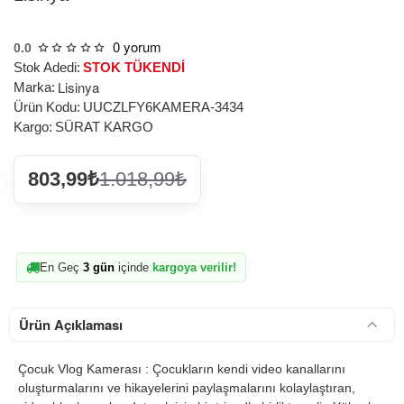
0 yorum
0.0
Stok Adedi:
STOK TÜKENDİ
Lisinya
Marka:
Ürün Kodu:
UUCZLFY6KAMERA-3434
Kargo:
SÜRAT KARGO
803,99₺
1.018,99₺
En Geç
3 gün
içinde
kargoya verilir!
Ürün Açıklaması
Çocuk Vlog Kamerası : Çocukların kendi video kanallarını
oluşturmalarını ve hikayelerini paylaşmalarını kolaylaştıran,