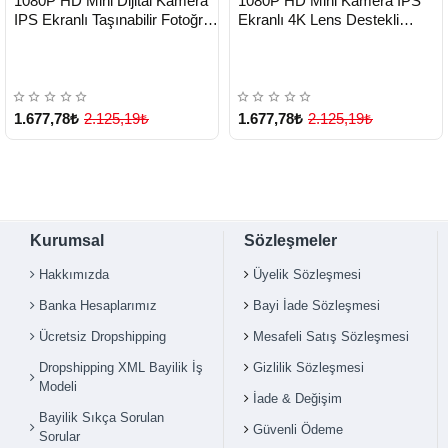
1080P HD Mini Dijital Kamera
1080P HD Mini Kamera IPS
TESLİMAT
TESLİMAT
IPS Ekranlı Taşınabilir Fotoğraf
Ekranlı 4K Lens Destekli
Makinesi - Lisinya
Taşınabilir Dijital Kamera -
Lisinya
1.677,78₺
2.125,19₺
1.677,78₺
2.125,19₺
Kurumsal
Sözleşmeler
Hakkımızda
Üyelik Sözleşmesi
Banka Hesaplarımız
Bayi İade Sözleşmesi
Ücretsiz Dropshipping
Mesafeli Satış Sözleşmesi
Dropshipping XML Bayilik İş
Gizlilik Sözleşmesi
Modeli
İade & Değişim
Bayilik Sıkça Sorulan
Güvenli Ödeme
Sorular