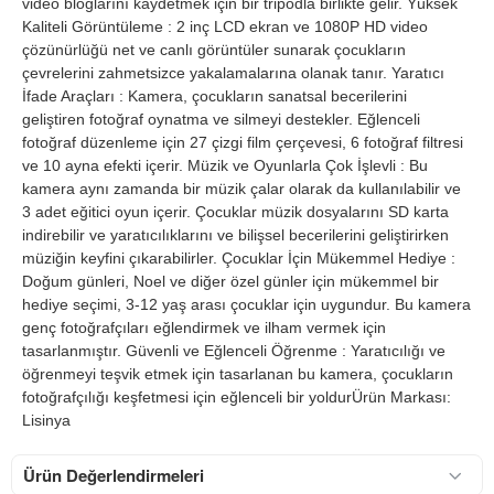
video bloglarını kaydetmek için bir tripodla birlikte gelir. Yüksek
Kaliteli Görüntüleme : 2 inç LCD ekran ve 1080P HD video
çözünürlüğü net ve canlı görüntüler sunarak çocukların
çevrelerini zahmetsizce yakalamalarına olanak tanır. Yaratıcı
İfade Araçları : Kamera, çocukların sanatsal becerilerini
geliştiren fotoğraf oynatma ve silmeyi destekler. Eğlenceli
fotoğraf düzenleme için 27 çizgi film çerçevesi, 6 fotoğraf filtresi
ve 10 ayna efekti içerir. Müzik ve Oyunlarla Çok İşlevli : Bu
kamera aynı zamanda bir müzik çalar olarak da kullanılabilir ve
3 adet eğitici oyun içerir. Çocuklar müzik dosyalarını SD karta
indirebilir ve yaratıcılıklarını ve bilişsel becerilerini geliştirirken
müziğin keyfini çıkarabilirler. Çocuklar İçin Mükemmel Hediye :
Doğum günleri, Noel ve diğer özel günler için mükemmel bir
hediye seçimi, 3-12 yaş arası çocuklar için uygundur. Bu kamera
genç fotoğrafçıları eğlendirmek ve ilham vermek için
tasarlanmıştır. Güvenli ve Eğlenceli Öğrenme : Yaratıcılığı ve
öğrenmeyi teşvik etmek için tasarlanan bu kamera, çocukların
fotoğrafçılığı keşfetmesi için eğlenceli bir yoldurÜrün Markası:
Lisinya
Ürün Değerlendirmeleri