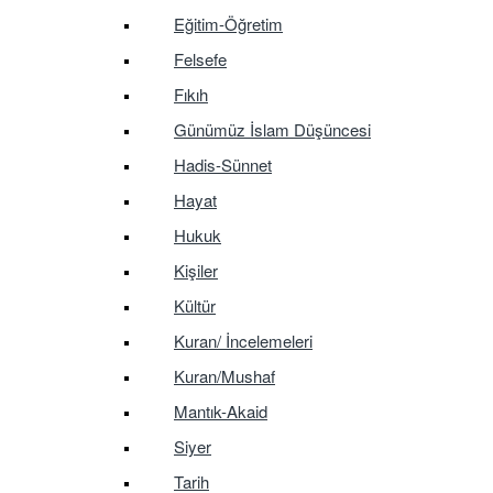
Eğitim-Öğretim
Felsefe
Fıkıh
Günümüz İslam Düşüncesi
Hadis-Sünnet
Hayat
Hukuk
Kişiler
Kültür
Kuran/ İncelemeleri
Kuran/Mushaf
Mantık-Akaid
Siyer
Tarih