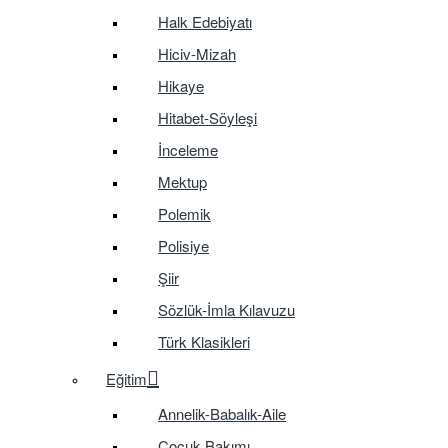
Halk Edebiyatı
Hiciv-Mizah
Hikaye
Hitabet-Söyleşi
İnceleme
Mektup
Polemik
Polisiye
Şiir
Sözlük-İmla Kılavuzu
Türk Klasikleri
Eğitim
Annelik-Babalık-Aile
Çocuk Bakımı