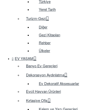
Türkiye
Yerel Tarih
Turizm-Gezi
Diğer
Gezi Kitapları
Rehber
Ülkeler
EV YAŞAM
Banyo Ev Gereçleri
Dekorasyon Aydınlatma
Ev Dekoratif Aksesuarlar
Evcil Hayvan Ürünleri
Kırtasiye Ofis
Kalem ve Yazı Gereçleri