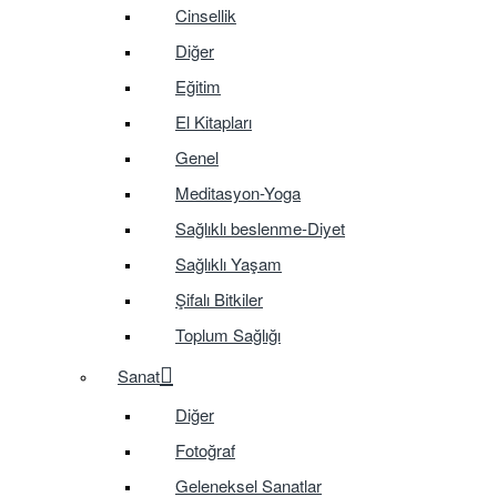
Cinsellik
Diğer
Eğitim
El Kitapları
Genel
Meditasyon-Yoga
Sağlıklı beslenme-Diyet
Sağlıklı Yaşam
Şifalı Bitkiler
Toplum Sağlığı
Sanat
Diğer
Fotoğraf
Geleneksel Sanatlar