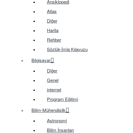
Ansiklopedi
Atlas
Diğer
Harita
Rehber
Sözlük-İmla Kılavuzu
Bilgisayar
Diğer
Genel
internet
Program Eğitimi
Bilim-Mühendislik
Astronomi
Bilim İnsanları