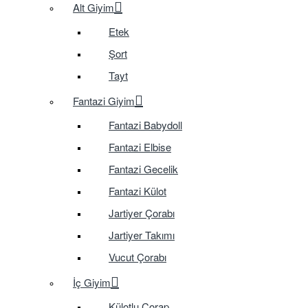
Alt Giyim
Etek
Şort
Tayt
Fantazi Giyim
Fantazi Babydoll
Fantazi Elbise
Fantazi Gecelik
Fantazi Külot
Jartiyer Çorabı
Jartiyer Takımı
Vucut Çorabı
İç Giyim
Külotlu Çorap