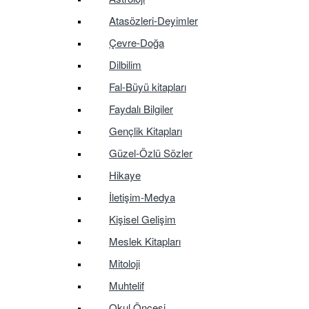
Atasözleri-Deyimler
Çevre-Doğa
Dilbilim
Fal-Büyü kitapları
Faydalı Bilgiler
Gençlik Kitapları
Güzel-Özlü Sözler
Hikaye
İletişim-Medya
Kişisel Gelişim
Meslek Kitapları
Mitoloji
Muhtelif
Okul Öncesi