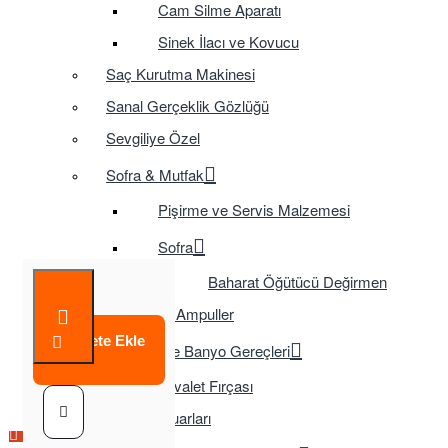
Cam Silme Aparatı
Sinek İlacı ve Kovucu
Saç Kurutma Makinesi
Sanal Gerçeklik Gözlüğü
Sevgiliye Özel
Sofra & Mutfak
Pişirme ve Servis Malzemesi
Sofra
Baharat Öğütücü Değirmen
Tasarruflu Ampuller
Sepete Ekle
Temizlik ve Banyo Gereçleri
Tuvalet Fırçası
TV Aksesuarları
Çok Satılan Ürün
Çok Satılan Ürün