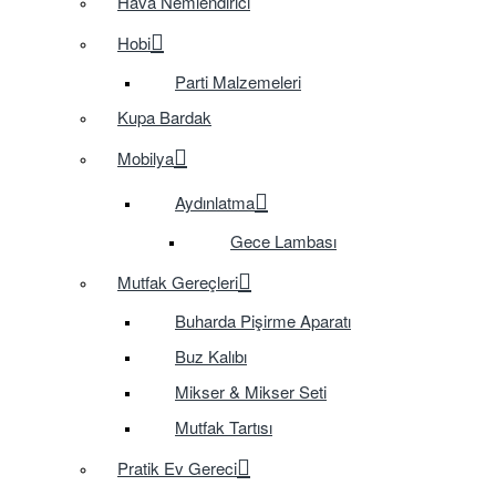
Hava Nemlendirici
Hobi
Parti Malzemeleri
Kupa Bardak
Mobilya
Aydınlatma
Gece Lambası
Mutfak Gereçleri
Buharda Pişirme Aparatı
Buz Kalıbı
Mikser & Mikser Seti
Mutfak Tartısı
Pratik Ev Gereci