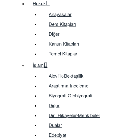
Hukuk
Anayasalar
Ders Kitapları
Diğer
Kanun Kitapları
Temel Kitaplar
İslam
Alevilik-Bektaşilik
Araştırma-Inceleme
Biyografi-Otobiyografi
Diğer
Dini Hikayeler-Menkıbeler
Dualar
Edebiyat