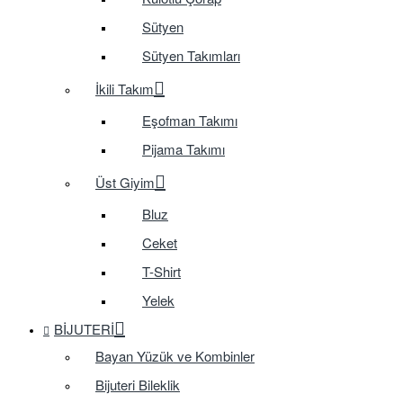
Sütyen
Sütyen Takımları
İkili Takım
Eşofman Takımı
Pijama Takımı
Üst Giyim
Bluz
Ceket
T-Shirt
Yelek
BIJUTERI
Bayan Yüzük ve Kombinler
Bijuteri Bileklik