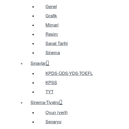
Genel
Grafik
Mimari
Resim
Sanat Tarihi
Sinema
Sınavlar
KPDS-ÜDS-YDS-TOEFL
KPSS
TYT
Sinema-Tiyatro
Oyun (yerli)
Senaryo