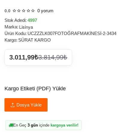
0 yorum
0.0
Stok Adedi:
4997
Lisinya
Marka:
Ürün Kodu:
UCZZZLK007FOTOĞRAFMAKİNESİ-2-3434
Kargo:
SÜRAT KARGO
3.011,99₺
3.814,99₺
Kargo Etiketi (PDF) Yükle
Dosya Yükle
En Geç
3 gün
içinde
kargoya verilir!