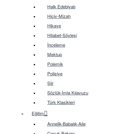
Halk Edebiyatı
Hiciv-Mizah
Hikaye
Hitabet-Söyleşi
İnceleme
Mektup
Polemik
Polisiye
Şiir
Sözlük-İmla Kılavuzu
Türk Klasikleri
Eğitim
Annelik-Babalık-Aile
Çocuk Bakımı