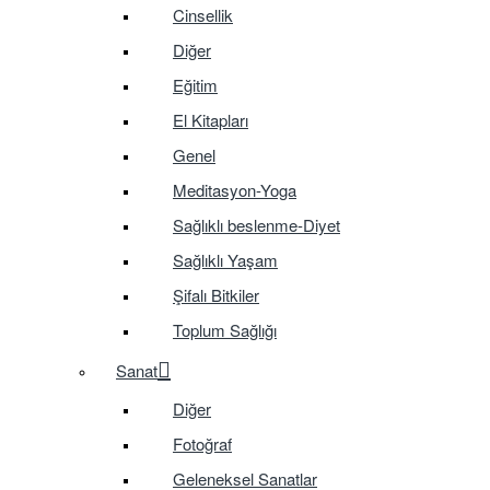
Cinsellik
Diğer
Eğitim
El Kitapları
Genel
Meditasyon-Yoga
Sağlıklı beslenme-Diyet
Sağlıklı Yaşam
Şifalı Bitkiler
Toplum Sağlığı
Sanat
Diğer
Fotoğraf
Geleneksel Sanatlar