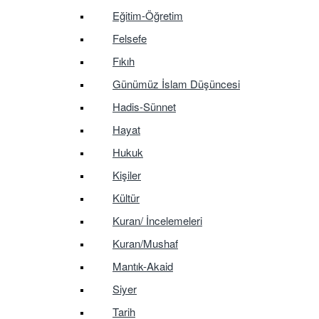
Eğitim-Öğretim
Felsefe
Fıkıh
Günümüz İslam Düşüncesi
Hadis-Sünnet
Hayat
Hukuk
Kişiler
Kültür
Kuran/ İncelemeleri
Kuran/Mushaf
Mantık-Akaid
Siyer
Tarih