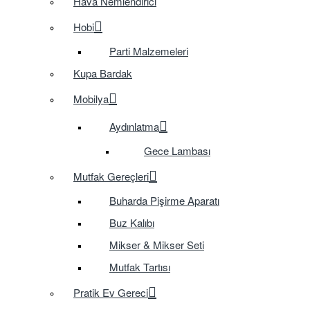
Hava Nemlendirici
Hobi
Parti Malzemeleri
Kupa Bardak
Mobilya
Aydınlatma
Gece Lambası
Mutfak Gereçleri
Buharda Pişirme Aparatı
Buz Kalıbı
Mikser & Mikser Seti
Mutfak Tartısı
Pratik Ev Gereci