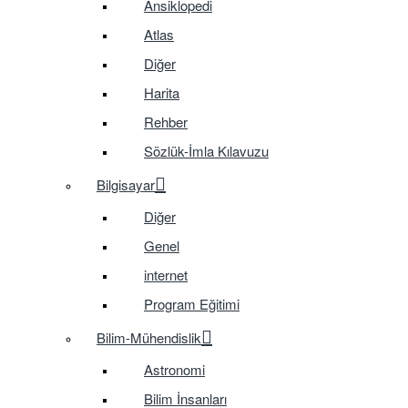
Ansiklopedi
Atlas
Diğer
Harita
Rehber
Sözlük-İmla Kılavuzu
Bilgisayar
Diğer
Genel
internet
Program Eğitimi
Bilim-Mühendislik
Astronomi
Bilim İnsanları