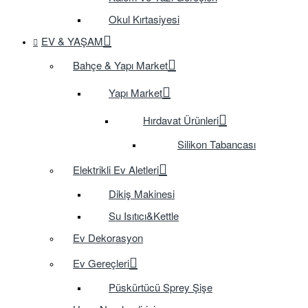
Okul Kırtasiyesi
EV & YAŞAM
Bahçe & Yapı Market
Yapı Market
Hırdavat Ürünleri
Silikon Tabancası
Elektrikli Ev Aletleri
Dikiş Makinesi
Su Isıtıcı&Kettle
Ev Dekorasyon
Ev Gereçleri
Püskürtücü Sprey Şişe