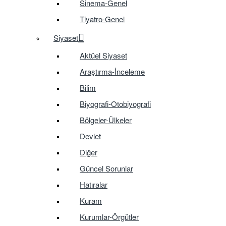
Sinema-Genel
Tiyatro-Genel
Siyaset
Aktüel Siyaset
Araştırma-İnceleme
Bilim
Biyografi-Otobiyografi
Bölgeler-Ülkeler
Devlet
Diğer
Güncel Sorunlar
Hatıralar
Kuram
Kurumlar-Örgütler