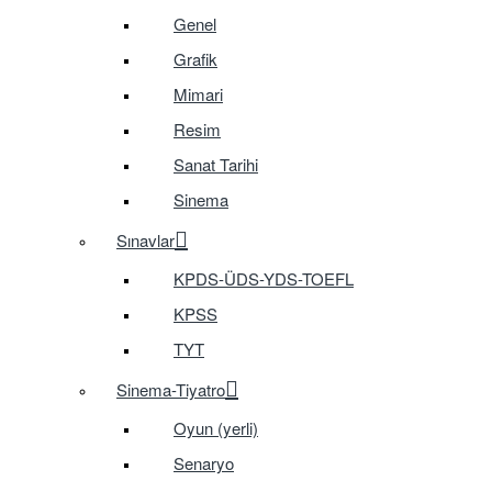
Genel
Grafik
Mimari
Resim
Sanat Tarihi
Sinema
Sınavlar
KPDS-ÜDS-YDS-TOEFL
KPSS
TYT
Sinema-Tiyatro
Oyun (yerli)
Senaryo