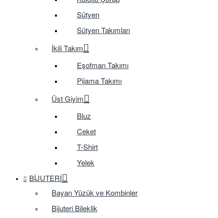
Sütyen
Sütyen Takımları
İkili Takım
Eşofman Takımı
Pijama Takımı
Üst Giyim
Bluz
Ceket
T-Shirt
Yelek
BIJUTERI
Bayan Yüzük ve Kombinler
Bijuteri Bileklik