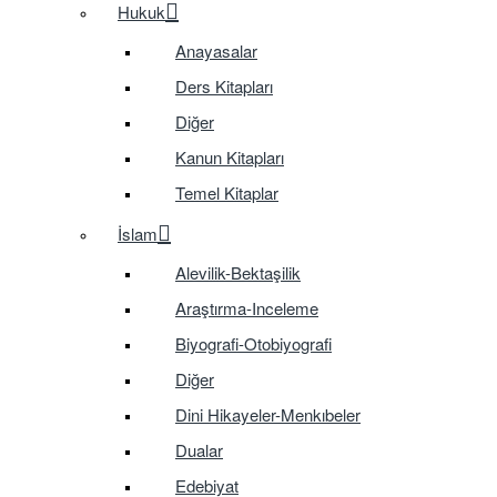
Hukuk
Anayasalar
Ders Kitapları
Diğer
Kanun Kitapları
Temel Kitaplar
İslam
Alevilik-Bektaşilik
Araştırma-Inceleme
Biyografi-Otobiyografi
Diğer
Dini Hikayeler-Menkıbeler
Dualar
Edebiyat