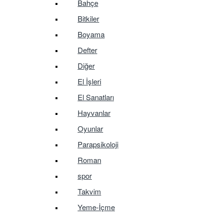
Bahçe
Bitkiler
Boyama
Defter
Diğer
El İşleri
El Sanatları
Hayvanlar
Oyunlar
Parapsikoloji
Roman
spor
Takvim
Yeme-İçme