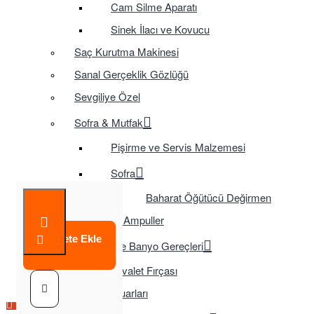
Cam Silme Aparatı
Sinek İlacı ve Kovucu
Saç Kurutma Makinesi
Sanal Gerçeklik Gözlüğü
Sevgiliye Özel
Sofra & Mutfak
Pişirme ve Servis Malzemesi
Sofra
Baharat Öğütücü Değirmen
Tasarruflu Ampuller
Sepete Ekle
Temizlik ve Banyo Gereçleri
Tuvalet Fırçası
TV Aksesuarları
Çok Satılan Ürün