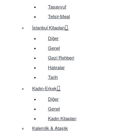
Tasavvuf
Tefsir-Meal
İstanbul Kitapları
Diğer
Genel
Gezi Rehberi
Hatıralar
Tarih
Kadın-Erkek
Diğer
Genel
Kadın Kitapları
Kalemlik & Ataşlık