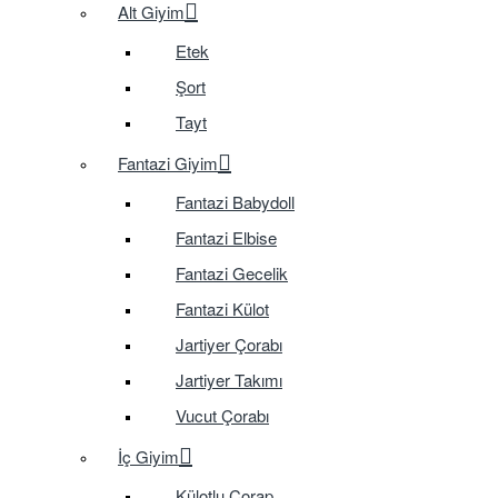
Alt Giyim
Etek
Şort
Tayt
Fantazi Giyim
Fantazi Babydoll
Fantazi Elbise
Fantazi Gecelik
Fantazi Külot
Jartiyer Çorabı
Jartiyer Takımı
Vucut Çorabı
İç Giyim
Külotlu Çorap