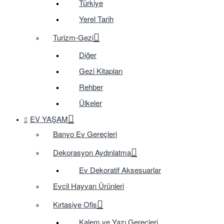
Türkiye
Yerel Tarih
Turizm-Gezi
Diğer
Gezi Kitapları
Rehber
Ülkeler
EV YAŞAM
Banyo Ev Gereçleri
Dekorasyon Aydınlatma
Ev Dekoratif Aksesuarlar
Evcil Hayvan Ürünleri
Kırtasiye Ofis
Kalem ve Yazı Gereçleri