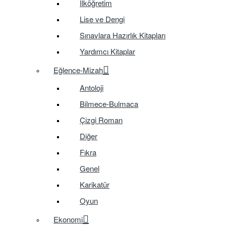
İlköğretim
Lise ve Dengi
Sınavlara Hazırlık Kitapları
Yardımcı Kitaplar
Eğlence-Mizah
Antoloji
Bilmece-Bulmaca
Çizgi Roman
Diğer
Fıkra
Genel
Karikatür
Oyun
Ekonomi