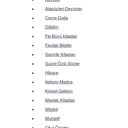
Atasözleri-Deyimler
Çevre-Doğa
Dilbilim
Fal-Büyü kitapları
Faydalı Bilgiler
Gençlik Kitapları
Güzel-Özlü Sözler
Hikaye
İletişim-Medya
Kişisel Gelişim
Meslek Kitapları
Mitoloji
Muhtelif
Okul Öncesi