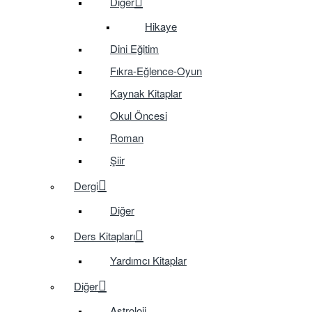
Diğer
Hikaye
Dini Eğitim
Fıkra-Eğlence-Oyun
Kaynak Kitaplar
Okul Öncesi
Roman
Şiir
Dergi
Diğer
Ders Kitapları
Yardımcı Kitaplar
Diğer
Astroloji