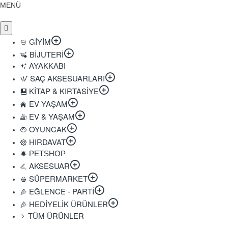
MENÜ
GIYIM
BIJUTERI
AYAKKABI
SAÇ AKSESUARLARI
KITAP & KIRTASIYE
EV YAŞAM
EV & YAŞAM
OYUNCAK
HIRDAVAT
PETSHOP
AKSESUAR
SÜPERMARKET
EĞLENCE - PARTI
HEDIYELIK ÜRÜNLER
TÜM ÜRÜNLER