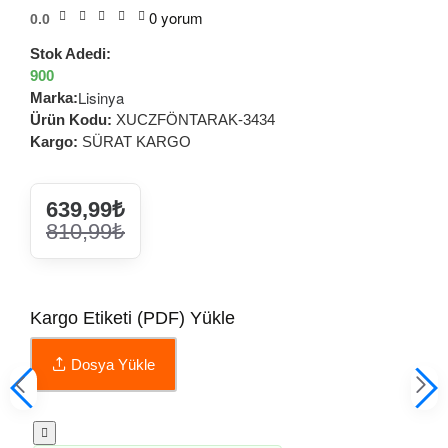
0 yorum
0.0
Stok Adedi:
900
Lisinya
Marka:
Ürün Kodu:
XUCZFÖNTARAK-3434
Kargo:
SÜRAT KARGO
639,99₺
810,99₺
Kargo Etiketi (PDF) Yükle
Dosya Yükle