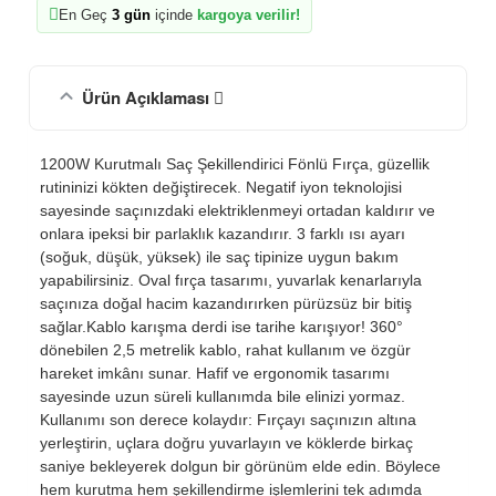
En Geç
3 gün
içinde
kargoya verilir!
Ürün Açıklaması
1200W Kurutmalı Saç Şekillendirici Fönlü Fırça, güzellik
rutininizi kökten değiştirecek. Negatif iyon teknolojisi
sayesinde saçınızdaki elektriklenmeyi ortadan kaldırır ve
onlara ipeksi bir parlaklık kazandırır. 3 farklı ısı ayarı
(soğuk, düşük, yüksek) ile saç tipinize uygun bakım
yapabilirsiniz. Oval fırça tasarımı, yuvarlak kenarlarıyla
saçınıza doğal hacim kazandırırken pürüzsüz bir bitiş
sağlar.Kablo karışma derdi ise tarihe karışıyor! 360°
dönebilen 2,5 metrelik kablo, rahat kullanım ve özgür
hareket imkânı sunar. Hafif ve ergonomik tasarımı
sayesinde uzun süreli kullanımda bile elinizi yormaz.
Kullanımı son derece kolaydır: Fırçayı saçınızın altına
yerleştirin, uçlara doğru yuvarlayın ve köklerde birkaç
saniye bekleyerek dolgun bir görünüm elde edin. Böylece
hem kurutma hem şekillendirme işlemlerini tek adımda