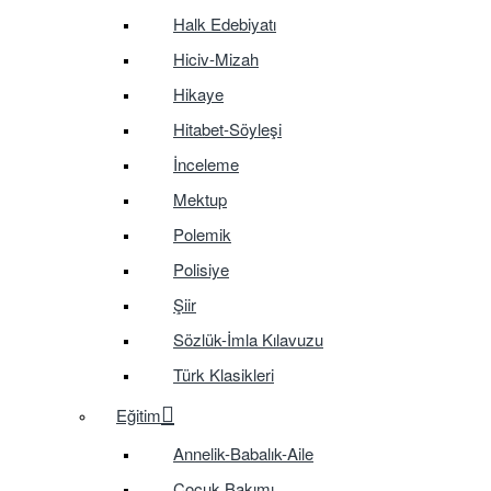
Halk Edebiyatı
Hiciv-Mizah
Hikaye
Hitabet-Söyleşi
İnceleme
Mektup
Polemik
Polisiye
Şiir
Sözlük-İmla Kılavuzu
Türk Klasikleri
Eğitim
Annelik-Babalık-Aile
Çocuk Bakımı