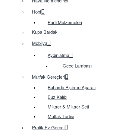
Hava Nemlendirici
Hobi
Parti Malzemeleri
Kupa Bardak
Mobilya
Aydınlatma
Gece Lambası
Mutfak Gereçleri
Buharda Pişirme Aparatı
Buz Kalıbı
Mikser & Mikser Seti
Mutfak Tartısı
Pratik Ev Gereci