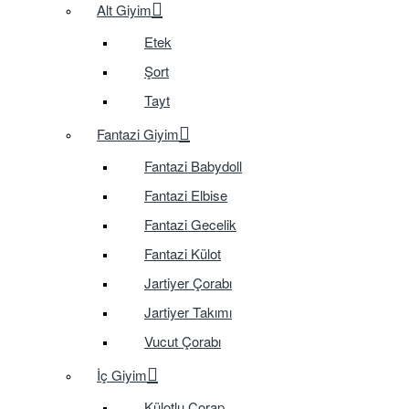
Alt Giyim
Etek
Şort
Tayt
Fantazi Giyim
Fantazi Babydoll
Fantazi Elbise
Fantazi Gecelik
Fantazi Külot
Jartiyer Çorabı
Jartiyer Takımı
Vucut Çorabı
İç Giyim
Külotlu Çorap