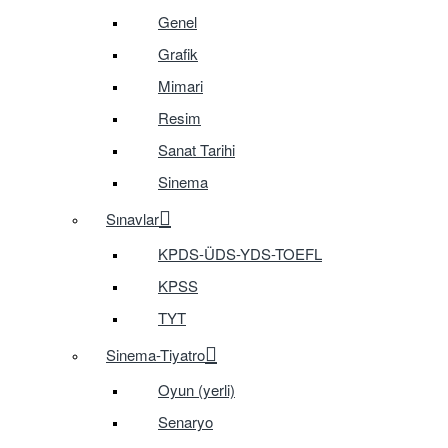
Genel
Grafik
Mimari
Resim
Sanat Tarihi
Sinema
Sınavlar
KPDS-ÜDS-YDS-TOEFL
KPSS
TYT
Sinema-Tiyatro
Oyun (yerli)
Senaryo