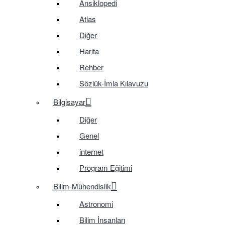
Ansiklopedi
Atlas
Diğer
Harita
Rehber
Sözlük-İmla Kılavuzu
Bilgisayar
Diğer
Genel
internet
Program Eğitimi
Bilim-Mühendislik
Astronomi
Bilim İnsanları