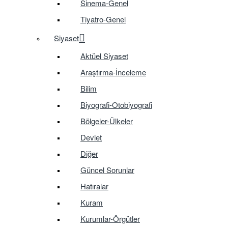
Sinema-Genel
Tiyatro-Genel
Siyaset
Aktüel Siyaset
Araştırma-İnceleme
Bilim
Biyografi-Otobiyografi
Bölgeler-Ülkeler
Devlet
Diğer
Güncel Sorunlar
Hatıralar
Kuram
Kurumlar-Örgütler