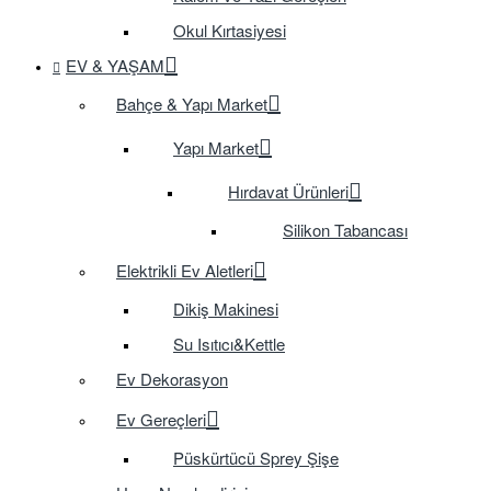
Okul Kırtasiyesi
EV & YAŞAM
Bahçe & Yapı Market
Yapı Market
Hırdavat Ürünleri
Silikon Tabancası
Elektrikli Ev Aletleri
Dikiş Makinesi
Su Isıtıcı&Kettle
Ev Dekorasyon
Ev Gereçleri
Püskürtücü Sprey Şişe