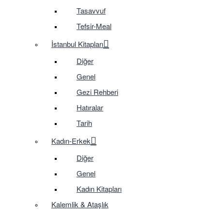
Tasavvuf
Tefsir-Meal
İstanbul Kitapları
Diğer
Genel
Gezi Rehberi
Hatıralar
Tarih
Kadın-Erkek
Diğer
Genel
Kadın Kitapları
Kalemlik & Ataşlık