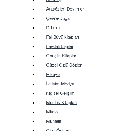
Atasözleri-Deyimler
Çevre-Doğa
Dilbilim
Fal-Büyü kitapları
Faydalı Bilgiler
Gençlik Kitapları
Güzel-Özlü Sözler
Hikaye
İletişim-Medya
Kişisel Gelişim
Meslek Kitapları
Mitoloji
Muhtelif
Okul Öncesi