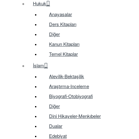
Hukuk
Anayasalar
Ders Kitapları
Diğer
Kanun Kitapları
Temel Kitaplar
İslam
Alevilik-Bektaşilik
Araştırma-Inceleme
Biyografi-Otobiyografi
Diğer
Dini Hikayeler-Menkıbeler
Dualar
Edebiyat