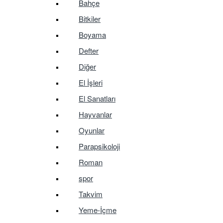
Bahçe
Bitkiler
Boyama
Defter
Diğer
El İşleri
El Sanatları
Hayvanlar
Oyunlar
Parapsikoloji
Roman
spor
Takvim
Yeme-İçme