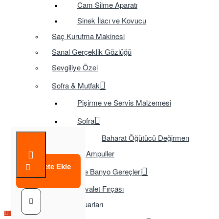
Cam Silme Aparatı
Sinek İlacı ve Kovucu
Saç Kurutma Makinesi
Sanal Gerçeklik Gözlüğü
Sevgiliye Özel
Sofra & Mutfak
Pişirme ve Servis Malzemesi
Sofra
Baharat Öğütücü Değirmen
Tasarruflu Ampuller
Sepete Ekle
Temizlik ve Banyo Gereçleri
Tuvalet Fırçası
TV Aksesuarları
Çok Satılan Ürün
Çok Satılan Ürün
Çok Satılan Ürün