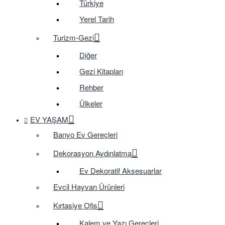
Türkiye
Yerel Tarih
Turizm-Gezi
Diğer
Gezi Kitapları
Rehber
Ülkeler
EV YAŞAM
Banyo Ev Gereçleri
Dekorasyon Aydınlatma
Ev Dekoratif Aksesuarlar
Evcil Hayvan Ürünleri
Kırtasiye Ofis
Kalem ve Yazı Gereçleri