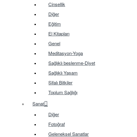
Cinsellik
Diğer
Eğitim
El Kitapları
Genel
Meditasyon-Yoga
Sağlıklı beslenme-Diyet
Sağlıklı Yaşam
Şifalı Bitkiler
Toplum Sağlığı
Sanat
Diğer
Fotoğraf
Geleneksel Sanatlar