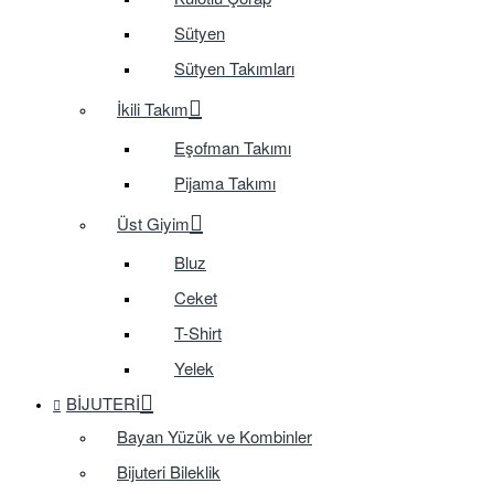
Sütyen
Sütyen Takımları
İkili Takım
Eşofman Takımı
Pijama Takımı
Üst Giyim
Bluz
Ceket
T-Shirt
Yelek
BIJUTERI
Bayan Yüzük ve Kombinler
Bijuteri Bileklik