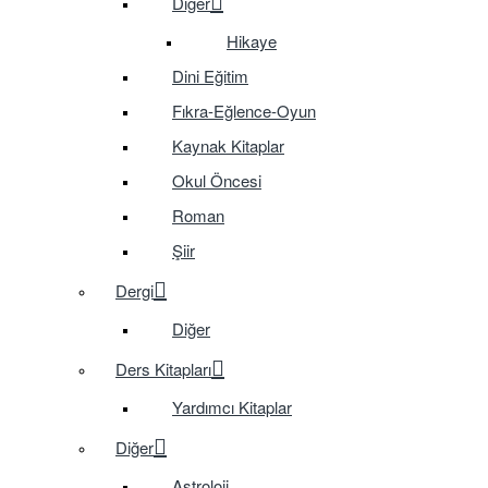
Diğer
Hikaye
Dini Eğitim
Fıkra-Eğlence-Oyun
Kaynak Kitaplar
Okul Öncesi
Roman
Şiir
Dergi
Diğer
Ders Kitapları
Yardımcı Kitaplar
Diğer
Astroloji