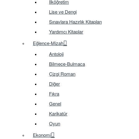
İlköğretim
Lise ve Dengi
Sınavlara Hazırlık Kitapları
Yardımcı Kitaplar
Eğlence-Mizah
Antoloji
Bilmece-Bulmaca
Çizgi Roman
Diğer
Fıkra
Genel
Karikatür
Oyun
Ekonomi