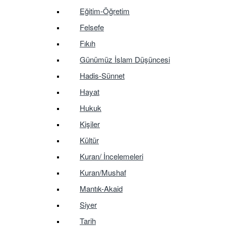
Eğitim-Öğretim
Felsefe
Fıkıh
Günümüz İslam Düşüncesi
Hadis-Sünnet
Hayat
Hukuk
Kişiler
Kültür
Kuran/ İncelemeleri
Kuran/Mushaf
Mantık-Akaid
Siyer
Tarih