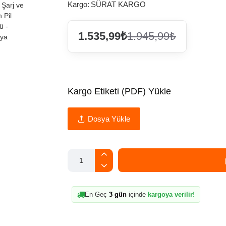
Kargo:
SÜRAT KARGO
1.535,99₺
1.945,99₺
Kargo Etiketi (PDF) Yükle
Dosya Yükle
En Geç
3 gün
içinde
kargoya verilir!