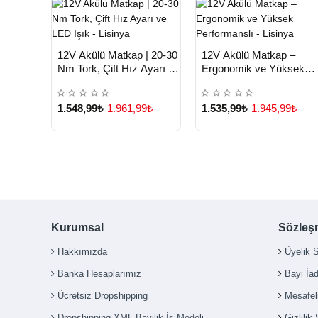
HIZLI
HIZLI
Yeni Ürün
Yeni Ürü
12V Akülü Matkap | 20-30
12V Akülü Matkap –
TESLİMAT
TESLİMAT
Nm Tork, Çift Hız Ayarı ve
Ergonomik ve Yüksek
LED Işık - Lisinya
Performanslı - Lisinya
1.548,99₺
1.961,99₺
1.535,99₺
1.945,99₺
Kurumsal
Sözleş
Hakkımızda
Üyelik 
Banka Hesaplarımız
Bayi İa
Ücretsiz Dropshipping
Mesafel
Dropshipping XML Bayilik İş Modeli
Gizlilik