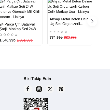
HIZLI
Yeni Ürün
Ahşap Metal Beton Delme
TESLİMAT
HIZLI
HIZ
Yeni Ürün
Uç Seti Organizerli
24 Parça Çift Bataryalı
Çift B
TESLİMAT
TE
Karbon Çelik Matkap Ucu
Şarjlı Matkap Seti 24W
Matkap
- Lisinya
Motor ve Otomatik Mil
mm Ah
774,99₺
980,99₺
Kilitli Tasarım - Lisinya
Kapasi
1.548,99₺
1.961,99₺
1.548
Bizi Takip Edin