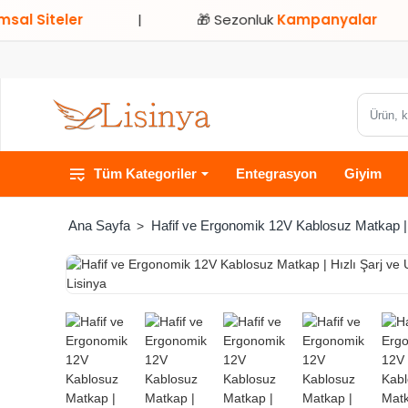
iteler
|
🎁 Sezonluk
Kampanyalar
|
Ürün,
kategori
veya
Tüm Kategoriler
Entegrasyon
Giyim
marka
ara...
Hafif ve Ergonomik 12V Kablosuz Matkap | 
home
HIZLI
TESLİMAT