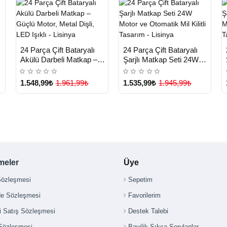
n
HIZLI
HIZLI
Yeni Ürün
Yeni Ürün
24 Parça Çift Bataryalı
24 Parça Çift Bataryalı
TESLİMAT
TESLİMAT
Akülü Darbeli Matkap –
Şarjlı Matkap Seti 24W
Güçlü Motor, Metal Dişli,
Motor ve Otomatik Mil
LED Işıklı - Lisinya
Kilitli Tasarım - Lisinya
1.548,99₺
1.961,99₺
1.535,99₺
1.945,99₺
meler
Üye
Sözleşmesi
Sepetim
de Sözleşmesi
Favorilerim
i Satış Sözleşmesi
Destek Talebi
 Sözleşmesi
Bayilik Sıkça Sorulanlar