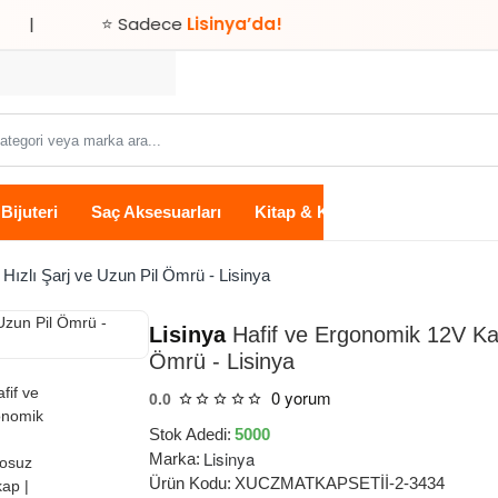
⭐ Sadece
Lisinya’da!
Bijuteri
Saç Aksesuarları
Kitap & Kırtasiye
Ev Yaşam
Hızlı Şarj ve Uzun Pil Ömrü - Lisinya
Lisinya
Hafif ve Ergonomik 12V Kab
Ömrü - Lisinya
0 yorum
0.0
Stok Adedi:
5000
Lisinya
Marka:
Ürün Kodu:
XUCZMATKAPSETİİ-2-3434