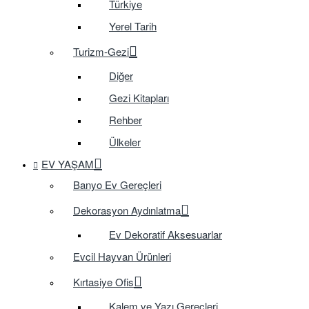
Türkiye
Yerel Tarih
Turizm-Gezi
Diğer
Gezi Kitapları
Rehber
Ülkeler
EV YAŞAM
Banyo Ev Gereçleri
Dekorasyon Aydınlatma
Ev Dekoratif Aksesuarlar
Evcil Hayvan Ürünleri
Kırtasiye Ofis
Kalem ve Yazı Gereçleri