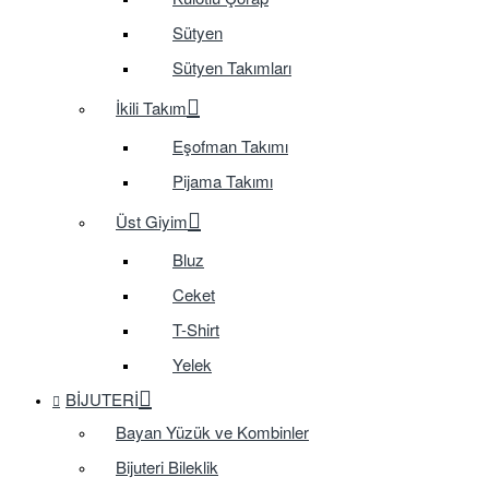
Sütyen
Sütyen Takımları
İkili Takım
Eşofman Takımı
Pijama Takımı
Üst Giyim
Bluz
Ceket
T-Shirt
Yelek
BIJUTERI
Bayan Yüzük ve Kombinler
Bijuteri Bileklik