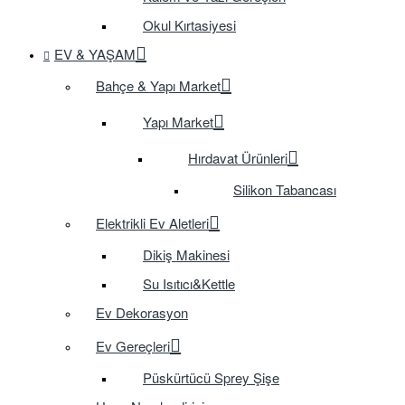
Okul Kırtasiyesi
EV & YAŞAM
Bahçe & Yapı Market
Yapı Market
Hırdavat Ürünleri
Silikon Tabancası
Elektrikli Ev Aletleri
Dikiş Makinesi
Su Isıtıcı&Kettle
Ev Dekorasyon
Ev Gereçleri
Püskürtücü Sprey Şişe