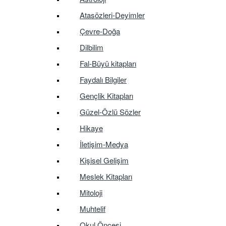
Atasözleri-Deyimler
Çevre-Doğa
Dilbilim
Fal-Büyü kitapları
Faydalı Bilgiler
Gençlik Kitapları
Güzel-Özlü Sözler
Hikaye
İletişim-Medya
Kişisel Gelişim
Meslek Kitapları
Mitoloji
Muhtelif
Okul Öncesi