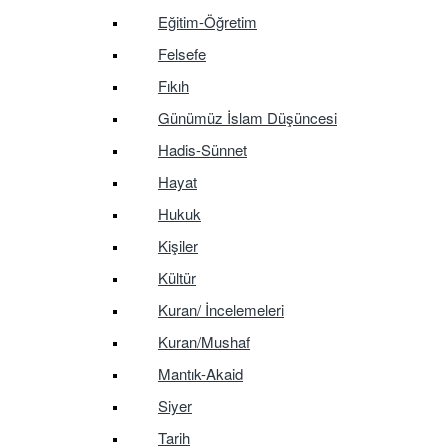
Eğitim-Öğretim
Felsefe
Fıkıh
Günümüz İslam Düşüncesi
Hadis-Sünnet
Hayat
Hukuk
Kişiler
Kültür
Kuran/ İncelemeleri
Kuran/Mushaf
Mantık-Akaid
Siyer
Tarih