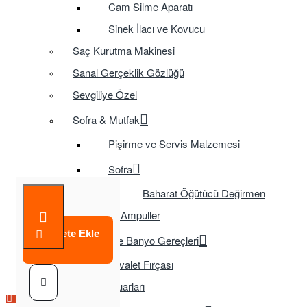
Cam Silme Aparatı
Sinek İlacı ve Kovucu
Saç Kurutma Makinesi
Sanal Gerçeklik Gözlüğü
Sevgiliye Özel
Sofra & Mutfak
Pişirme ve Servis Malzemesi
Sofra
Baharat Öğütücü Değirmen
Tasarruflu Ampuller
Sepete Ekle
Temizlik ve Banyo Gereçleri
Tuvalet Fırçası
TV Aksesuarları
Çok Satılan Ürün