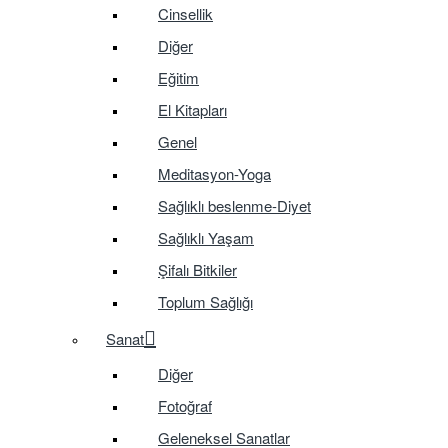
Cinsellik
Diğer
Eğitim
El Kitapları
Genel
Meditasyon-Yoga
Sağlıklı beslenme-Diyet
Sağlıklı Yaşam
Şifalı Bitkiler
Toplum Sağlığı
Sanat
Diğer
Fotoğraf
Geleneksel Sanatlar