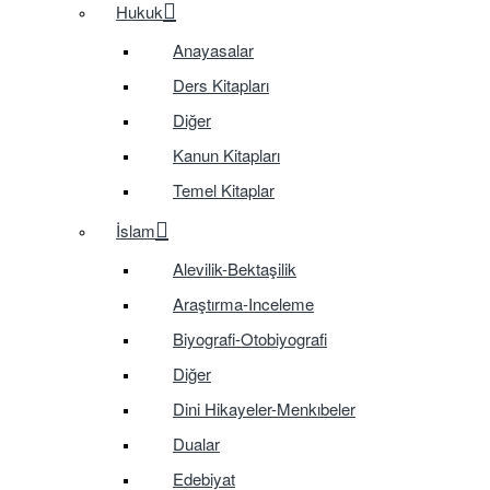
Hukuk
Anayasalar
Ders Kitapları
Diğer
Kanun Kitapları
Temel Kitaplar
İslam
Alevilik-Bektaşilik
Araştırma-Inceleme
Biyografi-Otobiyografi
Diğer
Dini Hikayeler-Menkıbeler
Dualar
Edebiyat