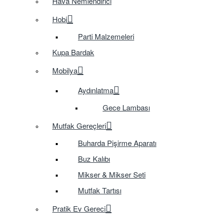
Hava Nemlendirici
Hobi
Parti Malzemeleri
Kupa Bardak
Mobilya
Aydınlatma
Gece Lambası
Mutfak Gereçleri
Buharda Pişirme Aparatı
Buz Kalıbı
Mikser & Mikser Seti
Mutfak Tartısı
Pratik Ev Gereci