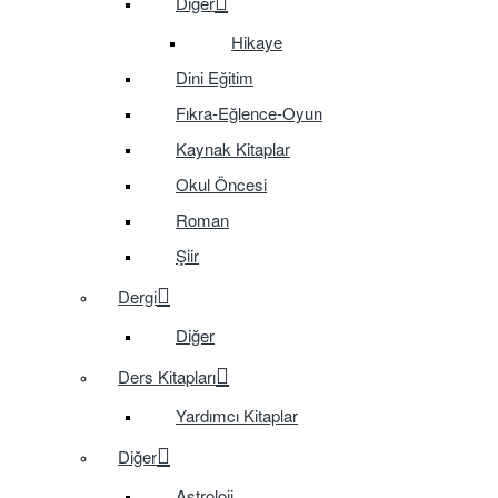
Diğer
Hikaye
Dini Eğitim
Fıkra-Eğlence-Oyun
Kaynak Kitaplar
Okul Öncesi
Roman
Şiir
Dergi
Diğer
Ders Kitapları
Yardımcı Kitaplar
Diğer
Astroloji