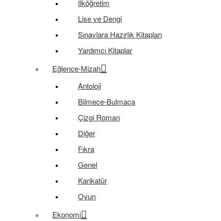
İlköğretim
Lise ve Dengi
Sınavlara Hazırlık Kitapları
Yardımcı Kitaplar
Eğlence-Mizah
Antoloji
Bilmece-Bulmaca
Çizgi Roman
Diğer
Fıkra
Genel
Karikatür
Oyun
Ekonomi