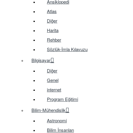
Ansiklopedi
Atlas
Diğer
Harita
Rehber
Sözlük-İmla Kılavuzu
Bilgisayar
Diğer
Genel
internet
Program Eğitimi
Bilim-Mühendislik
Astronomi
Bilim İnsanları