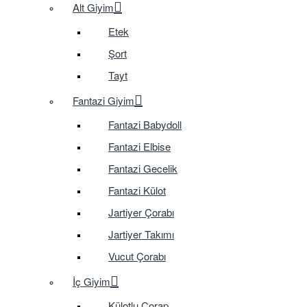
Alt Giyim
Etek
Şort
Tayt
Fantazi Giyim
Fantazi Babydoll
Fantazi Elbise
Fantazi Gecelik
Fantazi Külot
Jartiyer Çorabı
Jartiyer Takımı
Vucut Çorabı
İç Giyim
Külotlu Çorap