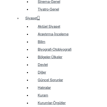
Sinema-Genel
Tiyatro-Genel
Siyaset
Aktüel Siyaset
Araştırma-İnceleme
Bilim
Biyografi-Otobiyografi
Bölgeler-Ülkeler
Devlet
Diğer
Güncel Sorunlar
Hatıralar
Kuram
Kurumlar-Örgütler