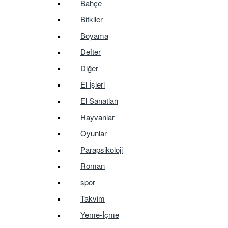
Bahçe
Bitkiler
Boyama
Defter
Diğer
El İşleri
El Sanatları
Hayvanlar
Oyunlar
Parapsikoloji
Roman
spor
Takvim
Yeme-İçme