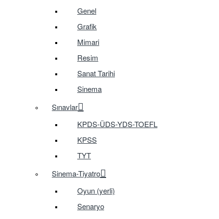
Genel
Grafik
Mimari
Resim
Sanat Tarihi
Sinema
Sınavlar
KPDS-ÜDS-YDS-TOEFL
KPSS
TYT
Sinema-Tiyatro
Oyun (yerli)
Senaryo