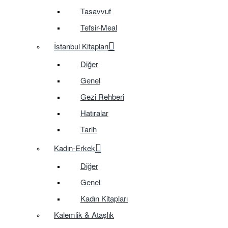
Tasavvuf
Tefsir-Meal
İstanbul Kitapları
Diğer
Genel
Gezi Rehberi
Hatıralar
Tarih
Kadın-Erkek
Diğer
Genel
Kadın Kitapları
Kalemlik & Ataşlık