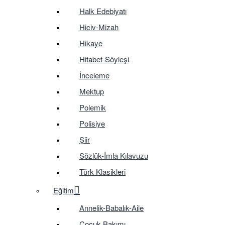
Halk Edebiyatı
Hiciv-Mizah
Hikaye
Hitabet-Söyleşi
İnceleme
Mektup
Polemik
Polisiye
Şiir
Sözlük-İmla Kılavuzu
Türk Klasikleri
Eğitim
Annelik-Babalık-Aile
Çocuk Bakımı