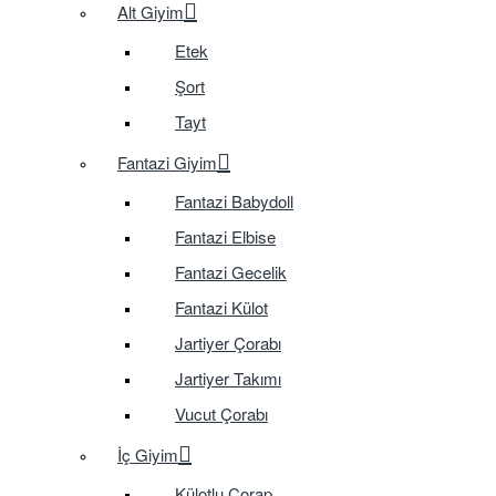
Alt Giyim
Etek
Şort
Tayt
Fantazi Giyim
Fantazi Babydoll
Fantazi Elbise
Fantazi Gecelik
Fantazi Külot
Jartiyer Çorabı
Jartiyer Takımı
Vucut Çorabı
İç Giyim
Külotlu Çorap