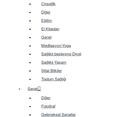
Cinsellik
Diğer
Eğitim
El Kitapları
Genel
Meditasyon-Yoga
Sağlıklı beslenme-Diyet
Sağlıklı Yaşam
Şifalı Bitkiler
Toplum Sağlığı
Sanat
Diğer
Fotoğraf
Geleneksel Sanatlar