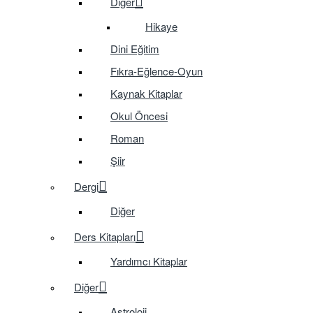
Diğer
Hikaye
Dini Eğitim
Fıkra-Eğlence-Oyun
Kaynak Kitaplar
Okul Öncesi
Roman
Şiir
Dergi
Diğer
Ders Kitapları
Yardımcı Kitaplar
Diğer
Astroloji