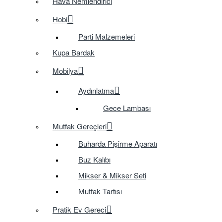
Hava Nemlendirici
Hobi
Parti Malzemeleri
Kupa Bardak
Mobilya
Aydınlatma
Gece Lambası
Mutfak Gereçleri
Buharda Pişirme Aparatı
Buz Kalıbı
Mikser & Mikser Seti
Mutfak Tartısı
Pratik Ev Gereci