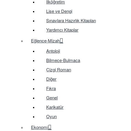
İlköğretim
Lise ve Dengi
Sınavlara Hazırlık Kitapları
Yardımcı Kitaplar
Eğlence-Mizah
Antoloji
Bilmece-Bulmaca
Çizgi Roman
Diğer
Fıkra
Genel
Karikatür
Oyun
Ekonomi