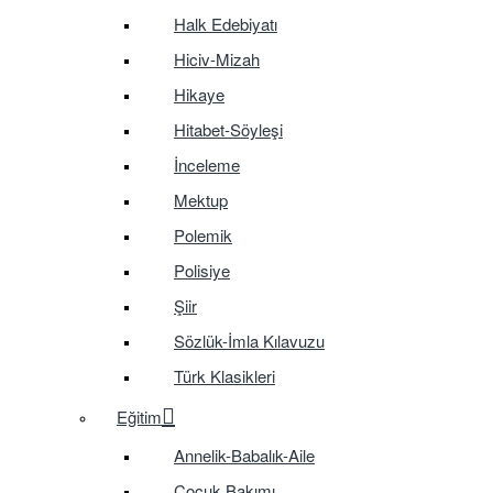
Halk Edebiyatı
Hiciv-Mizah
Hikaye
Hitabet-Söyleşi
İnceleme
Mektup
Polemik
Polisiye
Şiir
Sözlük-İmla Kılavuzu
Türk Klasikleri
Eğitim
Annelik-Babalık-Aile
Çocuk Bakımı