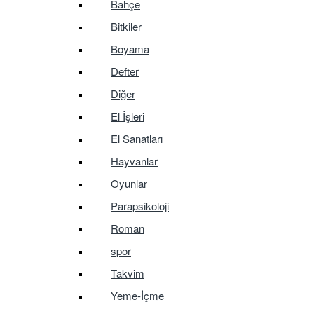
Bahçe
Bitkiler
Boyama
Defter
Diğer
El İşleri
El Sanatları
Hayvanlar
Oyunlar
Parapsikoloji
Roman
spor
Takvim
Yeme-İçme