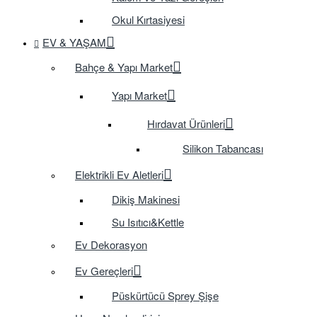
Okul Kırtasiyesi
EV & YAŞAM
Bahçe & Yapı Market
Yapı Market
Hırdavat Ürünleri
Silikon Tabancası
Elektrikli Ev Aletleri
Dikiş Makinesi
Su Isıtıcı&Kettle
Ev Dekorasyon
Ev Gereçleri
Püskürtücü Sprey Şişe