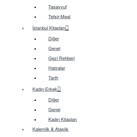
Tasavvuf
Tefsir-Meal
İstanbul Kitapları
Diğer
Genel
Gezi Rehberi
Hatıralar
Tarih
Kadın-Erkek
Diğer
Genel
Kadın Kitapları
Kalemlik & Ataşlık