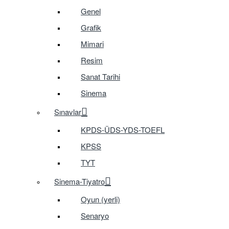
Genel
Grafik
Mimari
Resim
Sanat Tarihi
Sinema
Sınavlar
KPDS-ÜDS-YDS-TOEFL
KPSS
TYT
Sinema-Tiyatro
Oyun (yerli)
Senaryo