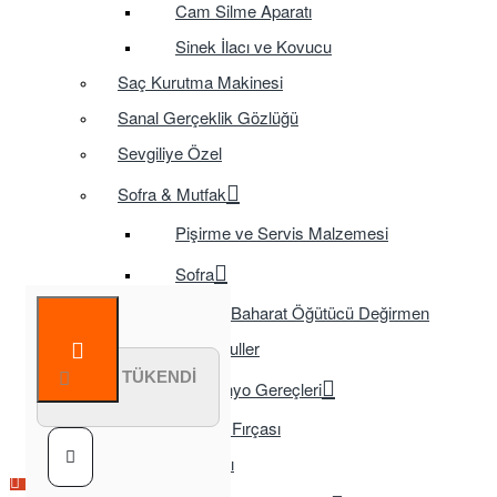
Cam Silme Aparatı
Sinek İlacı ve Kovucu
Saç Kurutma Makinesi
Sanal Gerçeklik Gözlüğü
Sevgiliye Özel
Sofra & Mutfak
Pişirme ve Servis Malzemesi
Sofra
Baharat Öğütücü Değirmen
Tasarruflu Ampuller
STOK TÜKENDİ
Temizlik ve Banyo Gereçleri
Tuvalet Fırçası
TV Aksesuarları
Çok Satılan Ürün
Çok Satılan Ürün