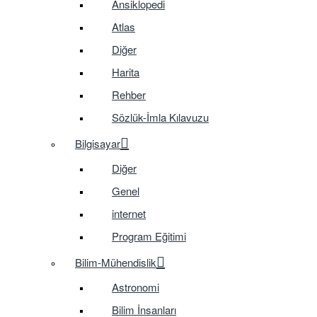
Ansiklopedi
Atlas
Diğer
Harita
Rehber
Sözlük-İmla Kılavuzu
Bilgisayar
Diğer
Genel
internet
Program Eğitimi
Bilim-Mühendislik
Astronomi
Bilim İnsanları