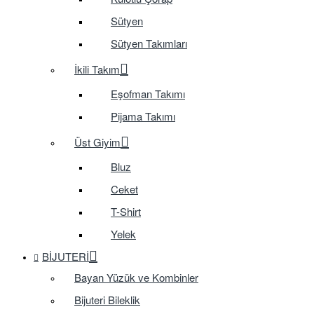
Sütyen
Sütyen Takımları
İkili Takım
Eşofman Takımı
Pijama Takımı
Üst Giyim
Bluz
Ceket
T-Shirt
Yelek
BIJUTERI
Bayan Yüzük ve Kombinler
Bijuteri Bileklik