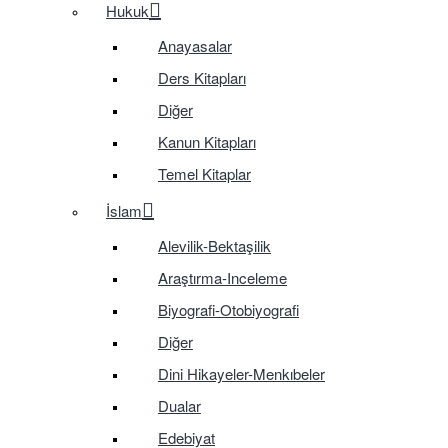
Hukuk
Anayasalar
Ders Kitapları
Diğer
Kanun Kitapları
Temel Kitaplar
İslam
Alevilik-Bektaşilik
Araştırma-Inceleme
Biyografi-Otobiyografi
Diğer
Dini Hikayeler-Menkıbeler
Dualar
Edebiyat