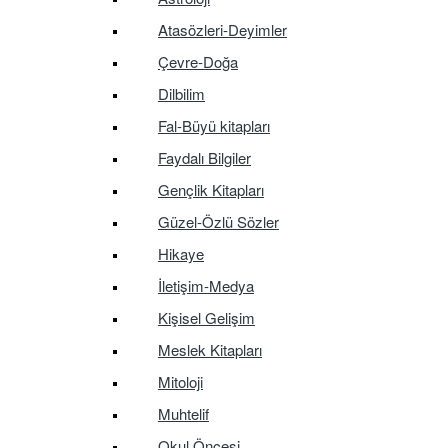
Atasözleri-Deyimler
Çevre-Doğa
Dilbilim
Fal-Büyü kitapları
Faydalı Bilgiler
Gençlik Kitapları
Güzel-Özlü Sözler
Hikaye
İletişim-Medya
Kişisel Gelişim
Meslek Kitapları
Mitoloji
Muhtelif
Okul Öncesi