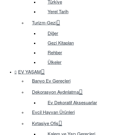
Türkiye
Yerel Tarih
Turizm-Gezi
Diğer
Gezi Kitapları
Rehber
Ülkeler
EV YAŞAM
Banyo Ev Gereçleri
Dekorasyon Aydınlatma
Ev Dekoratif Aksesuarlar
Evcil Hayvan Ürünleri
Kırtasiye Ofis
Kalem ve Yazı Gereçleri