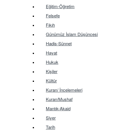
Eğitim-Öğretim
Felsefe
Fıkıh
Günümüz İslam Düşüncesi
Hadis-Sünnet
Hayat
Hukuk
Kişiler
Kültür
Kuran/ İncelemeleri
Kuran/Mushaf
Mantık-Akaid
Siyer
Tarih