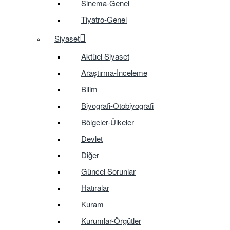
Sinema-Genel
Tiyatro-Genel
Siyaset
Aktüel Siyaset
Araştırma-İnceleme
Bilim
Biyografi-Otobiyografi
Bölgeler-Ülkeler
Devlet
Diğer
Güncel Sorunlar
Hatıralar
Kuram
Kurumlar-Örgütler