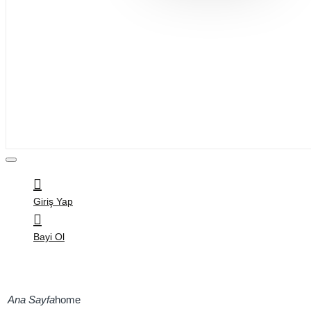
Bijuteri
Saç Aksesuarları
Kitap & Kırtasiye
Ev Yaşam
Oyuncak
Hırdavat
Tüm Ürünler
Giriş Yap
Bayi Ol
home