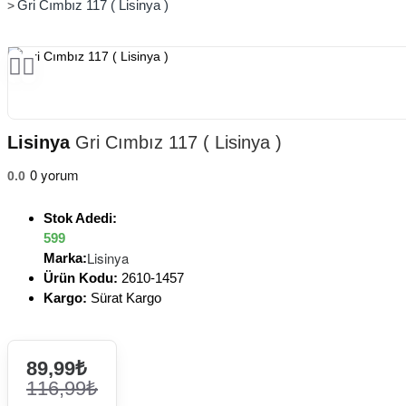
Gri Cımbız 117 ( Lisinya )
Lisinya
Gri Cımbız 117 ( Lisinya )
0 yorum
0.0
Stok Adedi:
599
Lisinya
Marka:
Ürün Kodu:
2610-1457
Kargo:
Sürat Kargo
89,99₺
116,99₺