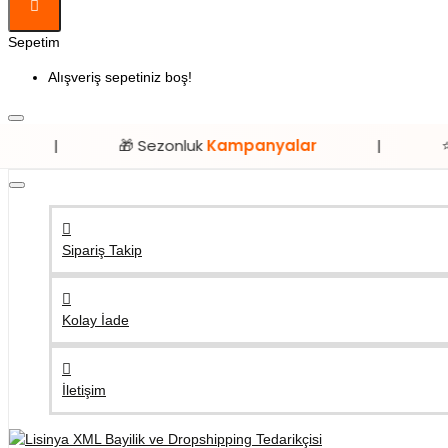
Sepetim
Alışveriş sepetiniz boş!
🎁 Sezonluk
Kampanyalar
|
⭐ Sadece
Li
Sipariş Takip
Kolay İade
İletişim