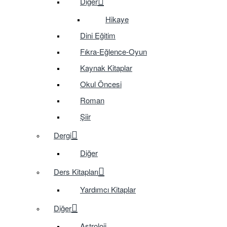
Diğer
Hikaye
Dini Eğitim
Fıkra-Eğlence-Oyun
Kaynak Kitaplar
Okul Öncesi
Roman
Şiir
Dergi
Diğer
Ders Kitapları
Yardımcı Kitaplar
Diğer
Astroloji