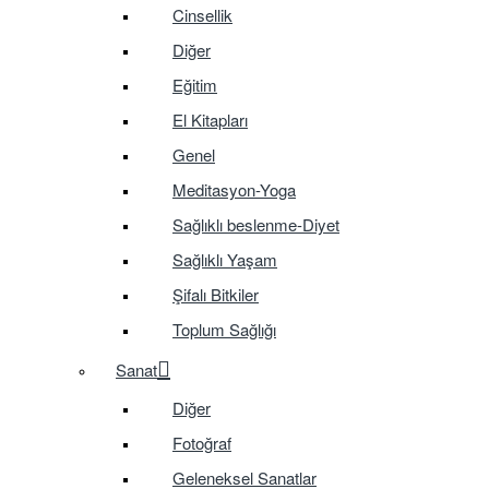
Cinsellik
Diğer
Eğitim
El Kitapları
Genel
Meditasyon-Yoga
Sağlıklı beslenme-Diyet
Sağlıklı Yaşam
Şifalı Bitkiler
Toplum Sağlığı
Sanat
Diğer
Fotoğraf
Geleneksel Sanatlar