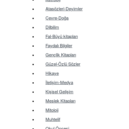
Atasözleri-Deyimler
Çevre-Doğa
Dilbilim
Fal-Büyü kitapları
Faydalı Bilgiler
Gençlik Kitapları
Güzel-Özlü Sözler
Hikaye
İletişim-Medya
Kişisel Gelişim
Meslek Kitapları
Mitoloji
Muhtelif
Okul Öncesi