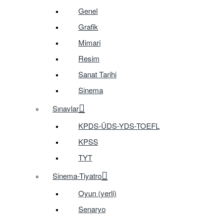
Genel
Grafik
Mimari
Resim
Sanat Tarihi
Sinema
Sınavlar
KPDS-ÜDS-YDS-TOEFL
KPSS
TYT
Sinema-Tiyatro
Oyun (yerli)
Senaryo