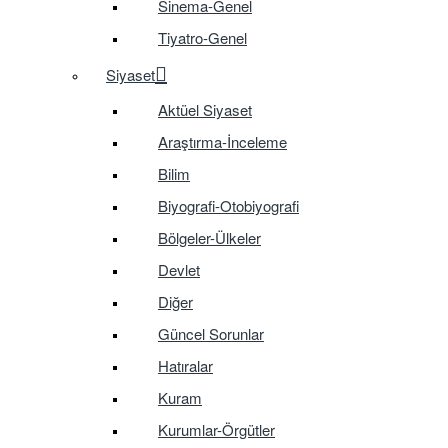
Sinema-Genel
Tiyatro-Genel
Siyaset
Aktüel Siyaset
Araştırma-İnceleme
Bilim
Biyografi-Otobiyografi
Bölgeler-Ülkeler
Devlet
Diğer
Güncel Sorunlar
Hatıralar
Kuram
Kurumlar-Örgütler