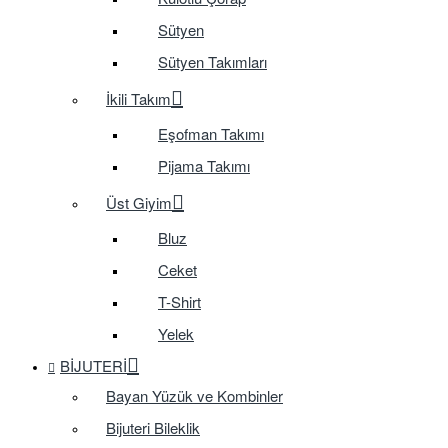
Sütyen
Sütyen Takımları
İkili Takım
Eşofman Takımı
Pijama Takımı
Üst Giyim
Bluz
Ceket
T-Shirt
Yelek
BIJUTERI
Bayan Yüzük ve Kombinler
Bijuteri Bileklik