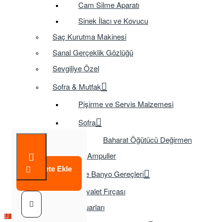
Cam Silme Aparatı
Sinek İlacı ve Kovucu
Saç Kurutma Makinesi
Sanal Gerçeklik Gözlüğü
Sevgiliye Özel
Sofra & Mutfak
Pişirme ve Servis Malzemesi
Sofra
Baharat Öğütücü Değirmen
Tasarruflu Ampuller
Sepete Ekle
Temizlik ve Banyo Gereçleri
Tuvalet Fırçası
TV Aksesuarları
Çok Satılan Ürün
Çok Satılan Ürün