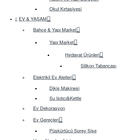
Okul Kırtasiyesi
EV & YAŞAM
Bahçe & Yapı Market
Yapı Market
Hırdavat Ürünleri
Silikon Tabancası
Elektrikli Ev Aletleri
Dikiş Makinesi
Su Isıtıcı&Kettle
Ev Dekorasyon
Ev Gereçleri
Püskürtücü Sprey Şişe