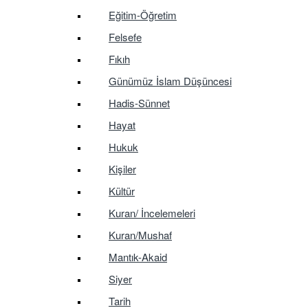
Eğitim-Öğretim
Felsefe
Fıkıh
Günümüz İslam Düşüncesi
Hadis-Sünnet
Hayat
Hukuk
Kişiler
Kültür
Kuran/ İncelemeleri
Kuran/Mushaf
Mantık-Akaid
Siyer
Tarih