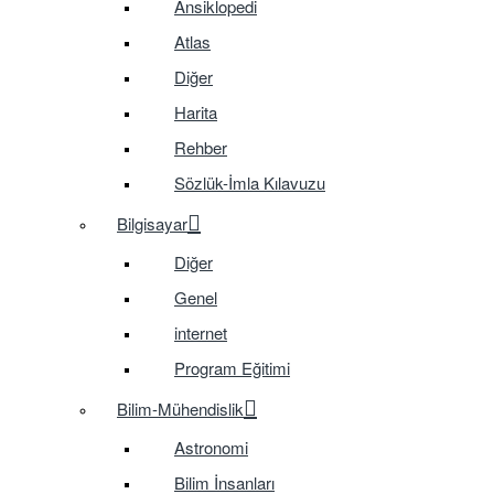
Ansiklopedi
Atlas
Diğer
Harita
Rehber
Sözlük-İmla Kılavuzu
Bilgisayar
Diğer
Genel
internet
Program Eğitimi
Bilim-Mühendislik
Astronomi
Bilim İnsanları