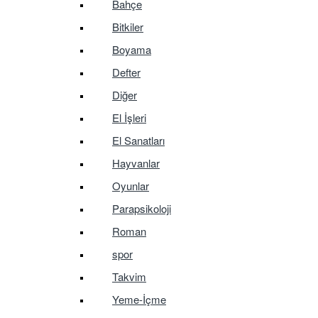
Bahçe
Bitkiler
Boyama
Defter
Diğer
El İşleri
El Sanatları
Hayvanlar
Oyunlar
Parapsikoloji
Roman
spor
Takvim
Yeme-İçme