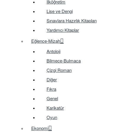
İlköğretim
Lise ve Dengi
Sınavlara Hazırlık Kitapları
Yardımcı Kitaplar
Eğlence-Mizah
Antoloji
Bilmece-Bulmaca
Çizgi Roman
Diğer
Fıkra
Genel
Karikatür
Oyun
Ekonomi