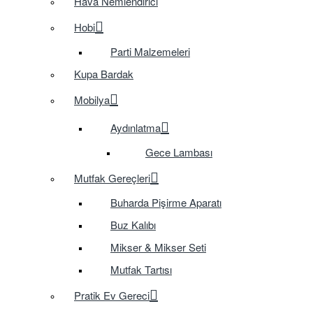
Hava Nemlendirici
Hobi
Parti Malzemeleri
Kupa Bardak
Mobilya
Aydınlatma
Gece Lambası
Mutfak Gereçleri
Buharda Pişirme Aparatı
Buz Kalıbı
Mikser & Mikser Seti
Mutfak Tartısı
Pratik Ev Gereci