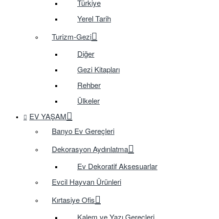
Türkiye
Yerel Tarih
Turizm-Gezi
Diğer
Gezi Kitapları
Rehber
Ülkeler
EV YAŞAM
Banyo Ev Gereçleri
Dekorasyon Aydınlatma
Ev Dekoratif Aksesuarlar
Evcil Hayvan Ürünleri
Kırtasiye Ofis
Kalem ve Yazı Gereçleri