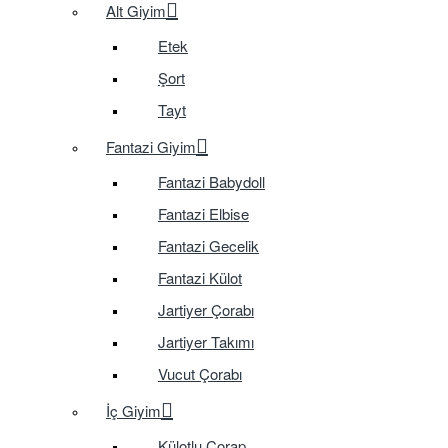
Alt Giyim
Etek
Şort
Tayt
Fantazi Giyim
Fantazi Babydoll
Fantazi Elbise
Fantazi Gecelik
Fantazi Külot
Jartiyer Çorabı
Jartiyer Takımı
Vucut Çorabı
İç Giyim
Külotlu Çorap