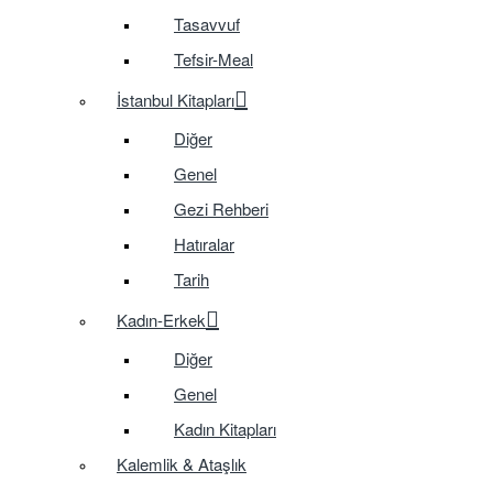
Tasavvuf
Tefsir-Meal
İstanbul Kitapları
Diğer
Genel
Gezi Rehberi
Hatıralar
Tarih
Kadın-Erkek
Diğer
Genel
Kadın Kitapları
Kalemlik & Ataşlık