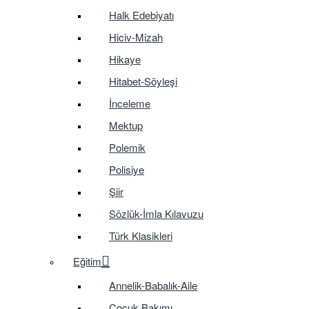
Halk Edebiyatı
Hiciv-Mizah
Hikaye
Hitabet-Söyleşi
İnceleme
Mektup
Polemik
Polisiye
Şiir
Sözlük-İmla Kılavuzu
Türk Klasikleri
Eğitim
Annelik-Babalık-Aile
Çocuk Bakımı