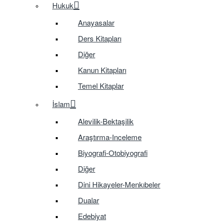
Hukuk
Anayasalar
Ders Kitapları
Diğer
Kanun Kitapları
Temel Kitaplar
İslam
Alevilik-Bektaşilik
Araştırma-Inceleme
Biyografi-Otobiyografi
Diğer
Dini Hikayeler-Menkıbeler
Dualar
Edebiyat