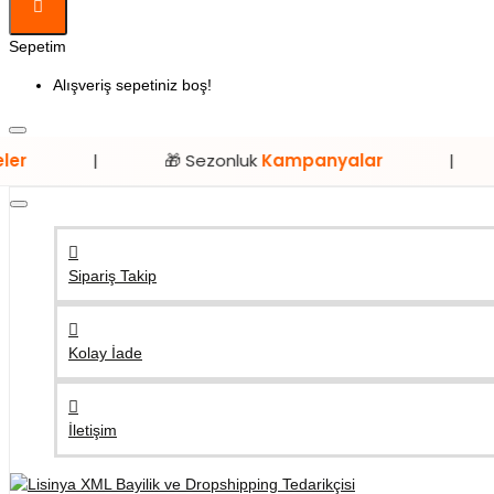
Sepetim
Alışveriş sepetiniz boş!
🎁 Sezonluk
Kampanyalar
|
⭐ Sadec
Sipariş Takip
Kolay İade
İletişim