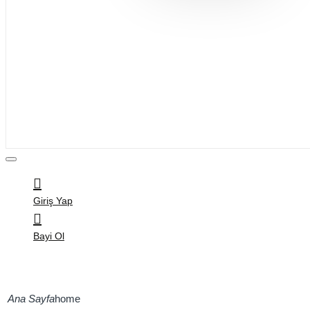
Bijuteri
Saç Aksesuarları
Kitap & Kırtasiye
Ev Yaşam
Oyuncak
Hırdavat
Tüm Ürünler
Giriş Yap
Bayi Ol
home