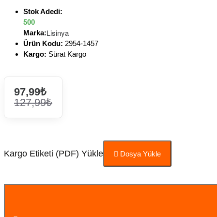
Stok Adedi:
500
Lisinya
Marka:
Ürün Kodu:
2954-1457
Kargo:
Sürat Kargo
97,99₺
127,99₺
Kargo Etiketi (PDF) Yükle
Dosya Yükle