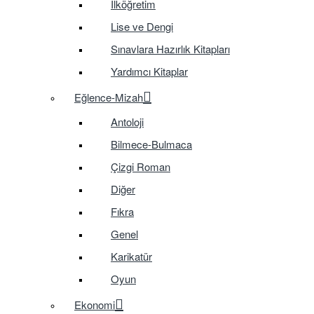
İlköğretim
Lise ve Dengi
Sınavlara Hazırlık Kitapları
Yardımcı Kitaplar
Eğlence-Mizah
Antoloji
Bilmece-Bulmaca
Çizgi Roman
Diğer
Fıkra
Genel
Karikatür
Oyun
Ekonomi