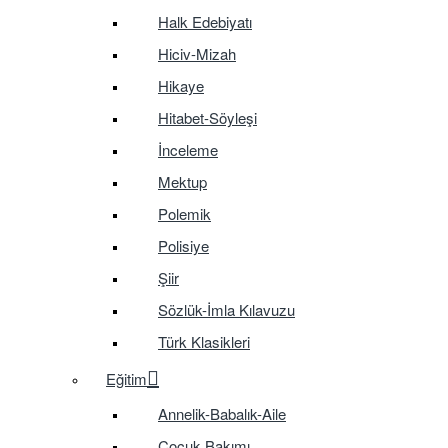
Halk Edebiyatı
Hiciv-Mizah
Hikaye
Hitabet-Söyleşi
İnceleme
Mektup
Polemik
Polisiye
Şiir
Sözlük-İmla Kılavuzu
Türk Klasikleri
Eğitim
Annelik-Babalık-Aile
Çocuk Bakımı