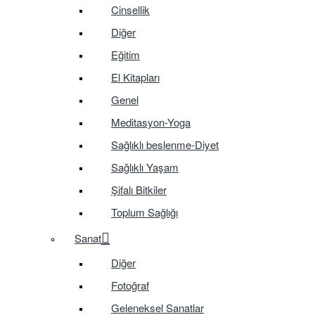
Cinsellik
Diğer
Eğitim
El Kitapları
Genel
Meditasyon-Yoga
Sağlıklı beslenme-Diyet
Sağlıklı Yaşam
Şifalı Bitkiler
Toplum Sağlığı
Sanat
Diğer
Fotoğraf
Geleneksel Sanatlar