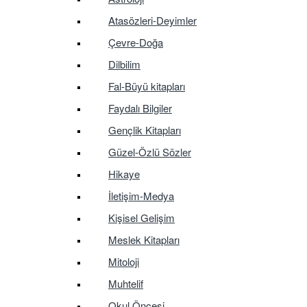
Atasözleri-Deyimler
Çevre-Doğa
Dilbilim
Fal-Büyü kitapları
Faydalı Bilgiler
Gençlik Kitapları
Güzel-Özlü Sözler
Hikaye
İletişim-Medya
Kişisel Gelişim
Meslek Kitapları
Mitoloji
Muhtelif
Okul Öncesi