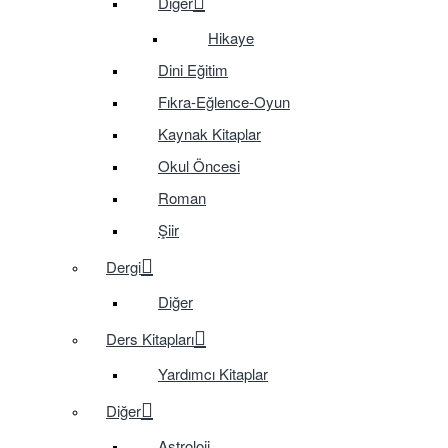
Diğer
Hikaye
Dini Eğitim
Fıkra-Eğlence-Oyun
Kaynak Kitaplar
Okul Öncesi
Roman
Şiir
Dergi
Diğer
Ders Kitapları
Yardımcı Kitaplar
Diğer
Astroloji