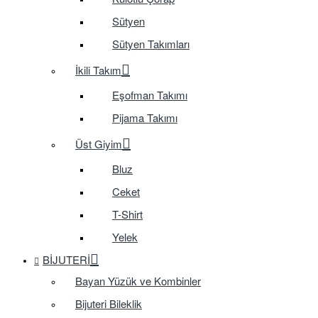
Sütyen
Sütyen Takımları
İkili Takım
Eşofman Takımı
Pijama Takımı
Üst Giyim
Bluz
Ceket
T-Shirt
Yelek
BIJUTERI
Bayan Yüzük ve Kombinler
Bijuteri Bileklik