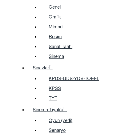
Genel
Grafik
Mimari
Resim
Sanat Tarihi
Sinema
Sınavlar
KPDS-ÜDS-YDS-TOEFL
KPSS
TYT
Sinema-Tiyatro
Oyun (yerli)
Senaryo