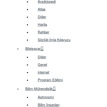
Ansiklopedi
Atlas
Diğer
Harita
Rehber
Sözlük-İmla Kılavuzu
Bilgisayar
Diğer
Genel
internet
Program Eğitimi
Bilim-Mühendislik
Astronomi
Bilim İnsanları