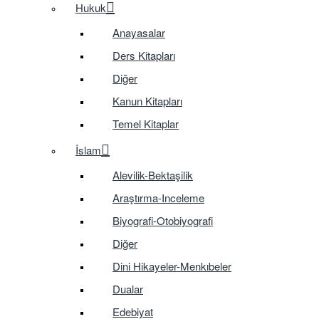
Hukuk
Anayasalar
Ders Kitapları
Diğer
Kanun Kitapları
Temel Kitaplar
İslam
Alevilik-Bektaşilik
Araştırma-Inceleme
Biyografi-Otobiyografi
Diğer
Dini Hikayeler-Menkıbeler
Dualar
Edebiyat