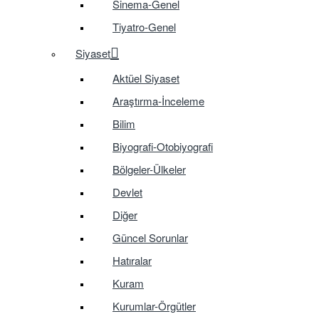
Sinema-Genel
Tiyatro-Genel
Siyaset
Aktüel Siyaset
Araştırma-İnceleme
Bilim
Biyografi-Otobiyografi
Bölgeler-Ülkeler
Devlet
Diğer
Güncel Sorunlar
Hatıralar
Kuram
Kurumlar-Örgütler