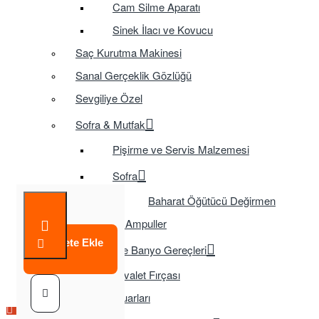
Cam Silme Aparatı
Sinek İlacı ve Kovucu
Saç Kurutma Makinesi
Sanal Gerçeklik Gözlüğü
Sevgiliye Özel
Sofra & Mutfak
Pişirme ve Servis Malzemesi
Sofra
Baharat Öğütücü Değirmen
Tasarruflu Ampuller
Sepete Ekle
Temizlik ve Banyo Gereçleri
Tuvalet Fırçası
TV Aksesuarları
Çok Satılan Ürün
Çok Satılan Ürün
Çok Satılan Ürün
Çok Satılan Ürün
Çok Satılan Ürün