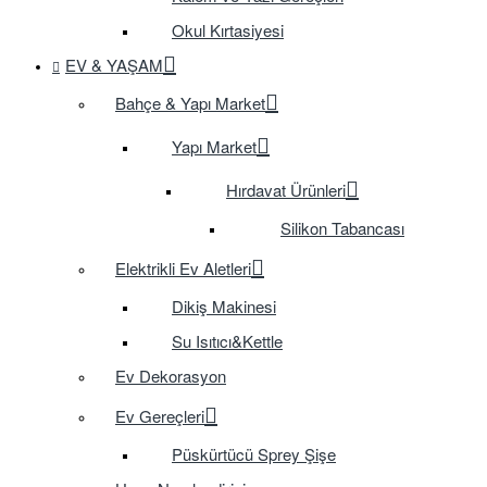
Okul Kırtasiyesi
EV & YAŞAM
Bahçe & Yapı Market
Yapı Market
Hırdavat Ürünleri
Silikon Tabancası
Elektrikli Ev Aletleri
Dikiş Makinesi
Su Isıtıcı&Kettle
Ev Dekorasyon
Ev Gereçleri
Püskürtücü Sprey Şişe