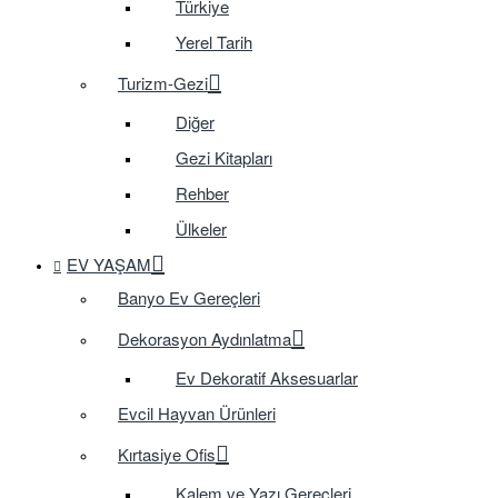
Türkiye
Yerel Tarih
Turizm-Gezi
Diğer
Gezi Kitapları
Rehber
Ülkeler
EV YAŞAM
Banyo Ev Gereçleri
Dekorasyon Aydınlatma
Ev Dekoratif Aksesuarlar
Evcil Hayvan Ürünleri
Kırtasiye Ofis
Kalem ve Yazı Gereçleri