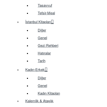
Tasavvuf
Tefsir-Meal
İstanbul Kitapları
Diğer
Genel
Gezi Rehberi
Hatıralar
Tarih
Kadın-Erkek
Diğer
Genel
Kadın Kitapları
Kalemlik & Ataşlık