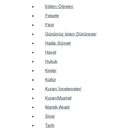
Eğitim-Öğretim
Felsefe
Fıkıh
Günümüz İslam Düşüncesi
Hadis-Sünnet
Hayat
Hukuk
Kişiler
Kültür
Kuran/ İncelemeleri
Kuran/Mushaf
Mantık-Akaid
Siyer
Tarih