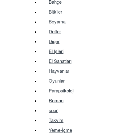
Bahçe
Bitkiler
Boyama
Defter
Diğer
El İşleri
El Sanatları
Hayvanlar
Oyunlar
Parapsikoloji
Roman
spor
Takvim
Yeme-İçme