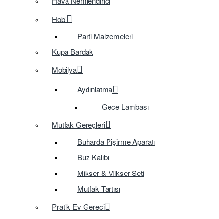
Hava Nemlendirici
Hobi
Parti Malzemeleri
Kupa Bardak
Mobilya
Aydınlatma
Gece Lambası
Mutfak Gereçleri
Buharda Pişirme Aparatı
Buz Kalıbı
Mikser & Mikser Seti
Mutfak Tartısı
Pratik Ev Gereci