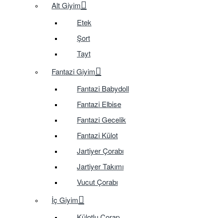
Alt Giyim
Etek
Şort
Tayt
Fantazi Giyim
Fantazi Babydoll
Fantazi Elbise
Fantazi Gecelik
Fantazi Külot
Jartiyer Çorabı
Jartiyer Takımı
Vucut Çorabı
İç Giyim
Külotlu Çorap