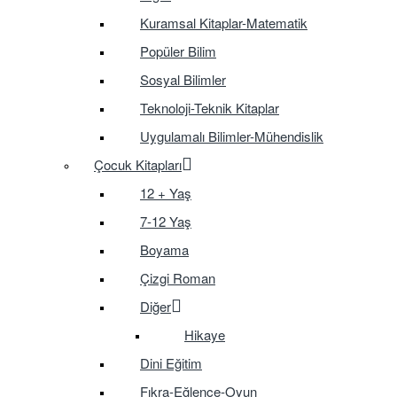
Kuramsal Kitaplar-Matematik
Popüler Bilim
Sosyal Bilimler
Teknoloji-Teknik Kitaplar
Uygulamalı Bilimler-Mühendislik
Çocuk Kitapları
12 + Yaş
7-12 Yaş
Boyama
Çizgi Roman
Diğer
Hikaye
Dini Eğitim
Fıkra-Eğlence-Oyun