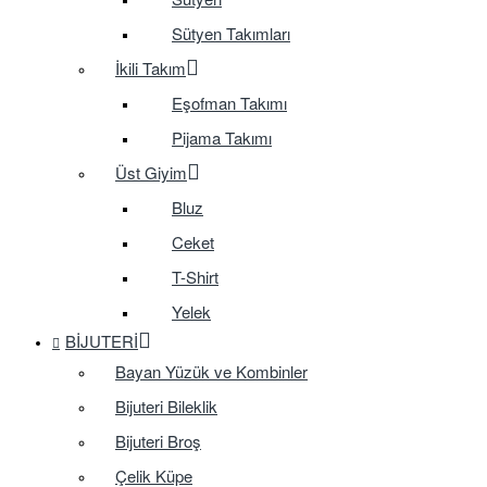
Sütyen Takımları
İkili Takım
Eşofman Takımı
Pijama Takımı
Üst Giyim
Bluz
Ceket
T-Shirt
Yelek
BIJUTERI
Bayan Yüzük ve Kombinler
Bijuteri Bileklik
Bijuteri Broş
Çelik Küpe