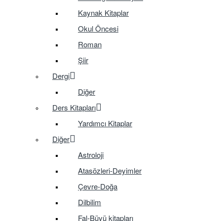
Kaynak Kitaplar
Okul Öncesi
Roman
Şiir
Dergi
Diğer
Ders Kitapları
Yardımcı Kitaplar
Diğer
Astroloji
Atasözleri-Deyimler
Çevre-Doğa
Dilbilim
Fal-Büyü kitapları