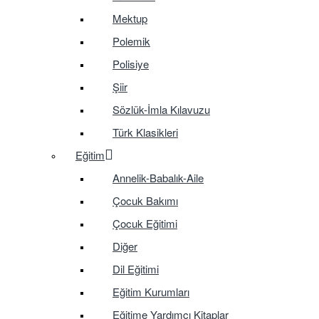
Mektup
Polemik
Polisiye
Şiir
Sözlük-İmla Kılavuzu
Türk Klasikleri
Eğitim
Annelik-Babalık-Aile
Çocuk Bakımı
Çocuk Eğitimi
Diğer
Dil Eğitimi
Eğitim Kurumları
Eğitime Yardımcı Kitaplar