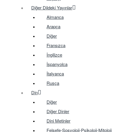
Diğer Dildeki Yayınlar
Almanca
Arapça
Diğer
Fransızca
İngilizce
İspanyolca
İtalyanca
Rusça
Din
Diğer
Diğer Dinler
Dini Metinler
Felsefe-Sosyoloji-Psikoloji-Mitoloji