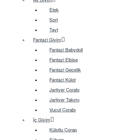
Etek
Şort
Tayt
Fantazi Giyim
Fantazi Babydoll
Fantazi Elbise
Fantazi Gecelik
Fantazi Külot
Jartiyer Çorabı
Jartiyer Takımı
Vucut Çorabı
İç Giyim
Külotlu Çorap
Sütyen