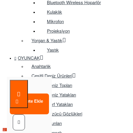
Bluetooth Wireless Hoparlör
Kulaklık
Mikrofon
Projeksiyon
Yorgan & Yastık
Yastık
OYUNCAK
Anahtarlık
Çeşitli Deniz Ürünleri
Deniz Topları
Deniz Yatakları
Sepete Ekle
Sörf Yatakları
Yüzücü Gözlükleri
Çocuk Oyunları
Çok Satılan Ürün
Eğitici Oyuncak