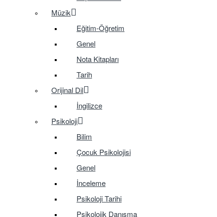
Müzik
Eğitim-Öğretim
Genel
Nota Kitapları
Tarih
Orijinal Dil
İngilizce
Psikoloji
Bilim
Çocuk Psikolojisi
Genel
İnceleme
Psikoloji Tarihi
Psikolojik Danışma