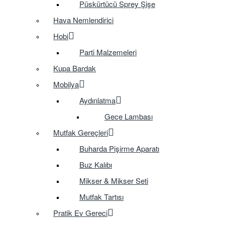
Püskürtücü Sprey Şişe
Hava Nemlendirici
Hobi
Parti Malzemeleri
Kupa Bardak
Mobilya
Aydınlatma
Gece Lambası
Mutfak Gereçleri
Buharda Pişirme Aparatı
Buz Kalıbı
Mikser & Mikser Seti
Mutfak Tartısı
Pratik Ev Gereci