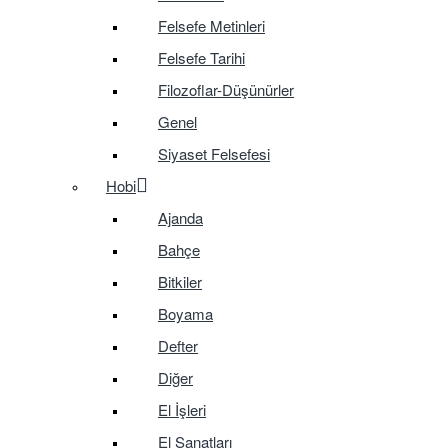
Felsefe Metinleri
Felsefe Tarihi
Filozoflar-Düşünürler
Genel
Siyaset Felsefesi
Hobi
Ajanda
Bahçe
Bitkiler
Boyama
Defter
Diğer
El İşleri
El Sanatları