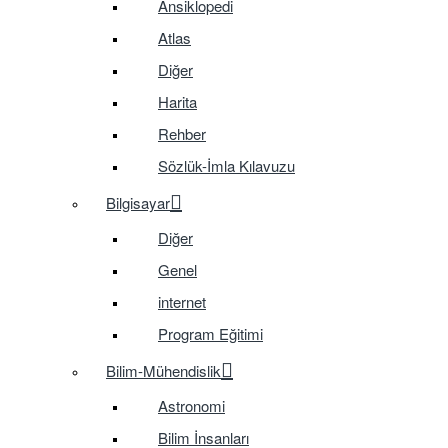
Ansiklopedi
Atlas
Diğer
Harita
Rehber
Sözlük-İmla Kılavuzu
Bilgisayar
Diğer
Genel
internet
Program Eğitimi
Bilim-Mühendislik
Astronomi
Bilim İnsanları