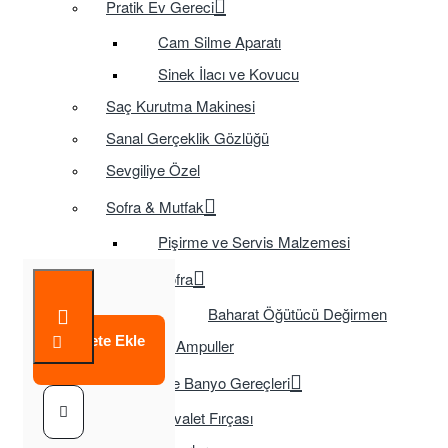
Pratik Ev Gereci
Cam Silme Aparatı
Sinek İlacı ve Kovucu
Saç Kurutma Makinesi
Sanal Gerçeklik Gözlüğü
Sevgiliye Özel
Sofra & Mutfak
Pişirme ve Servis Malzemesi
Sofra
Baharat Öğütücü Değirmen
Sepete Ekle
Tasarruflu Ampuller
Temizlik ve Banyo Gereçleri
Tuvalet Fırçası