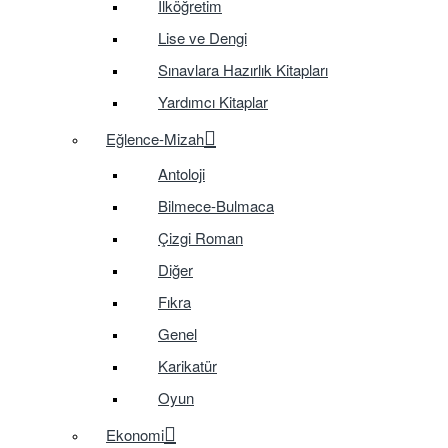
İlköğretim
Lise ve Dengi
Sınavlara Hazırlık Kitapları
Yardımcı Kitaplar
Eğlence-Mizah
Antoloji
Bilmece-Bulmaca
Çizgi Roman
Diğer
Fıkra
Genel
Karikatür
Oyun
Ekonomi