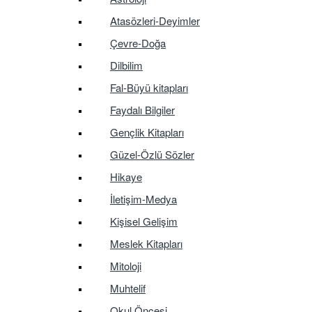
Atasözleri-Deyimler
Çevre-Doğa
Dilbilim
Fal-Büyü kitapları
Faydalı Bilgiler
Gençlik Kitapları
Güzel-Özlü Sözler
Hikaye
İletişim-Medya
Kişisel Gelişim
Meslek Kitapları
Mitoloji
Muhtelif
Okul Öncesi