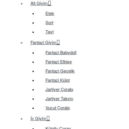
Alt Giyim
Etek
Şort
Tayt
Fantazi Giyim
Fantazi Babydoll
Fantazi Elbise
Fantazi Gecelik
Fantazi Külot
Jartiyer Çorabı
Jartiyer Takımı
Vucut Çorabı
İç Giyim
Külotlu Çorap