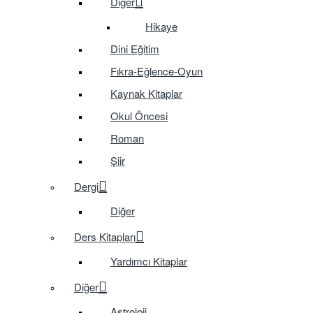
Diğer
Hikaye
Dini Eğitim
Fıkra-Eğlence-Oyun
Kaynak Kitaplar
Okul Öncesi
Roman
Şiir
Dergi
Diğer
Ders Kitapları
Yardımcı Kitaplar
Diğer
Astroloji