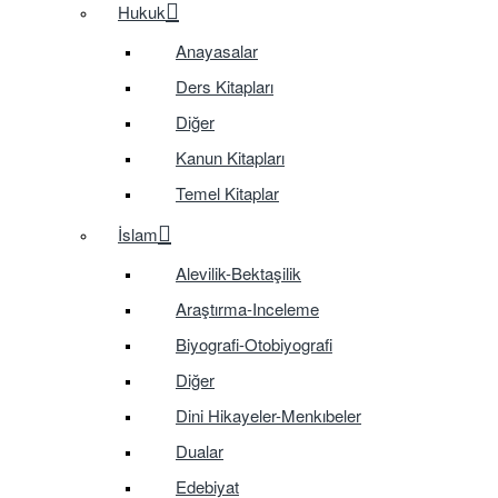
Hukuk
Anayasalar
Ders Kitapları
Diğer
Kanun Kitapları
Temel Kitaplar
İslam
Alevilik-Bektaşilik
Araştırma-Inceleme
Biyografi-Otobiyografi
Diğer
Dini Hikayeler-Menkıbeler
Dualar
Edebiyat