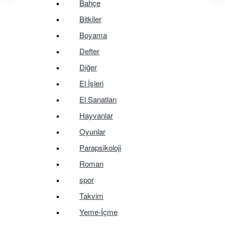
Bahçe
Bitkiler
Boyama
Defter
Diğer
El İşleri
El Sanatları
Hayvanlar
Oyunlar
Parapsikoloji
Roman
spor
Takvim
Yeme-İçme