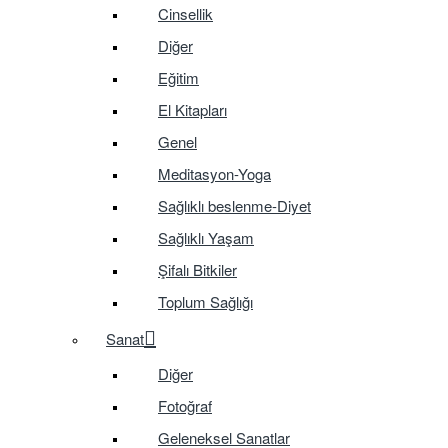
Cinsellik
Diğer
Eğitim
El Kitapları
Genel
Meditasyon-Yoga
Sağlıklı beslenme-Diyet
Sağlıklı Yaşam
Şifalı Bitkiler
Toplum Sağlığı
Sanat
Diğer
Fotoğraf
Geleneksel Sanatlar