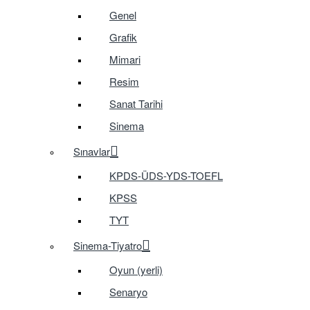
Genel
Grafik
Mimari
Resim
Sanat Tarihi
Sinema
Sınavlar
KPDS-ÜDS-YDS-TOEFL
KPSS
TYT
Sinema-Tiyatro
Oyun (yerli)
Senaryo