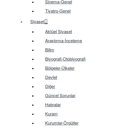
Sinema-Genel
Tiyatro-Genel
Siyaset
Aktüel Siyaset
Araştırma-İnceleme
Bilim
Biyografi-Otobiyografi
Bölgeler-Ülkeler
Devlet
Diğer
Güncel Sorunlar
Hatıralar
Kuram
Kurumlar-Örgütler