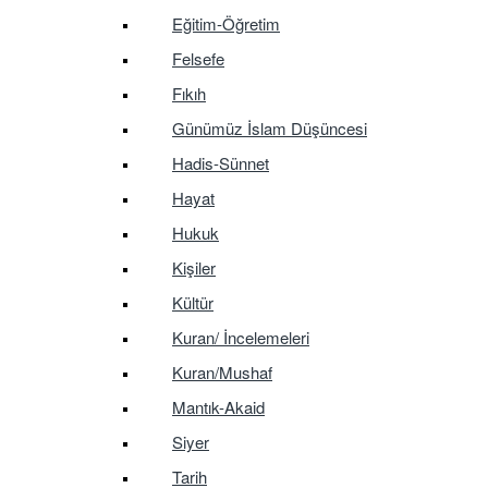
Eğitim-Öğretim
Felsefe
Fıkıh
Günümüz İslam Düşüncesi
Hadis-Sünnet
Hayat
Hukuk
Kişiler
Kültür
Kuran/ İncelemeleri
Kuran/Mushaf
Mantık-Akaid
Siyer
Tarih