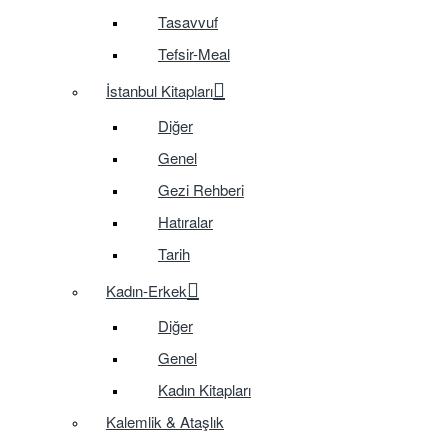
Tasavvuf
Tefsir-Meal
İstanbul Kitapları
Diğer
Genel
Gezi Rehberi
Hatıralar
Tarih
Kadın-Erkek
Diğer
Genel
Kadın Kitapları
Kalemlik & Ataşlık