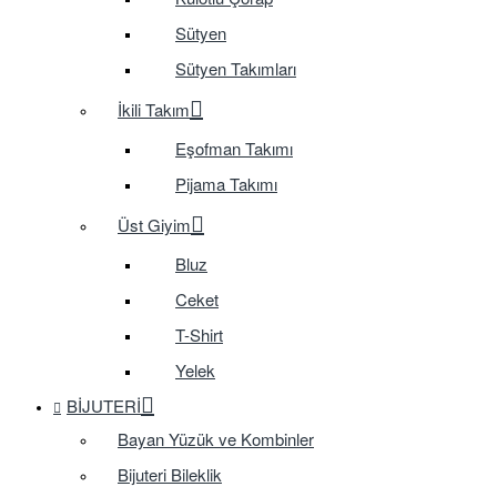
Sütyen
Sütyen Takımları
İkili Takım
Eşofman Takımı
Pijama Takımı
Üst Giyim
Bluz
Ceket
T-Shirt
Yelek
BIJUTERI
Bayan Yüzük ve Kombinler
Bijuteri Bileklik