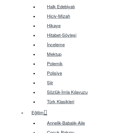
Halk Edebiyatı
Hiciv-Mizah
Hikaye
Hitabet-Söyleşi
İnceleme
Mektup
Polemik
Polisiye
Şiir
Sözlük-İmla Kılavuzu
Türk Klasikleri
Eğitim
Annelik-Babalık-Aile
Çocuk Bakımı