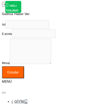
×
HIZLI
TESLİMAT
Gelince Haber Ver
Ad
E-posta
Mesaj
Gönder
MENÜ
GIYIM