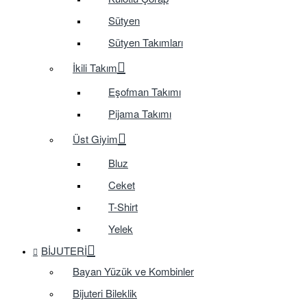
Sütyen
Sütyen Takımları
İkili Takım
Eşofman Takımı
Pijama Takımı
Üst Giyim
Bluz
Ceket
T-Shirt
Yelek
BIJUTERI
Bayan Yüzük ve Kombinler
Bijuteri Bileklik