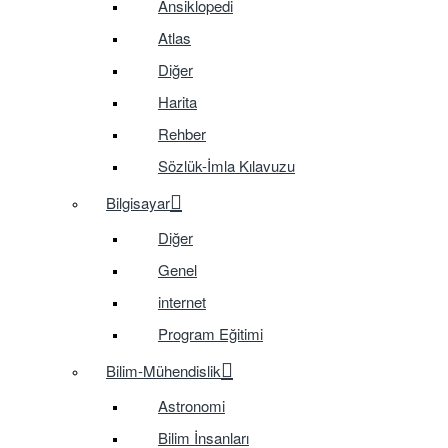
Ansiklopedi
Atlas
Diğer
Harita
Rehber
Sözlük-İmla Kılavuzu
Bilgisayar
Diğer
Genel
internet
Program Eğitimi
Bilim-Mühendislik
Astronomi
Bilim İnsanları