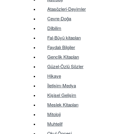
Atasözleri-Deyimler
Çevre-Doğa
Dilbilim
Fal-Büyü kitapları
Faydalı Bilgiler
Gençlik Kitapları
Güzel-Özlü Sözler
Hikaye
İletişim-Medya
Kişisel Gelişim
Meslek Kitapları
Mitoloji
Muhtelif
Okul Öncesi