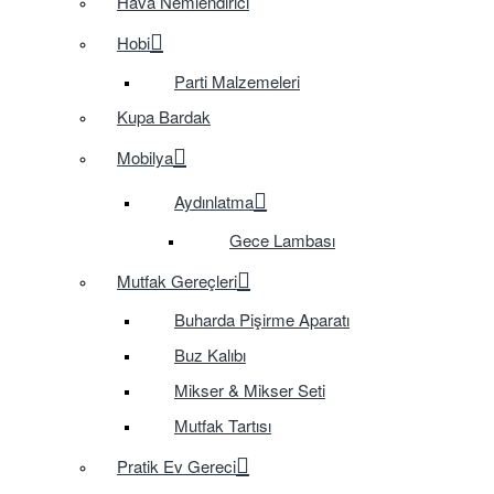
Hava Nemlendirici
Hobi
Parti Malzemeleri
Kupa Bardak
Mobilya
Aydınlatma
Gece Lambası
Mutfak Gereçleri
Buharda Pişirme Aparatı
Buz Kalıbı
Mikser & Mikser Seti
Mutfak Tartısı
Pratik Ev Gereci