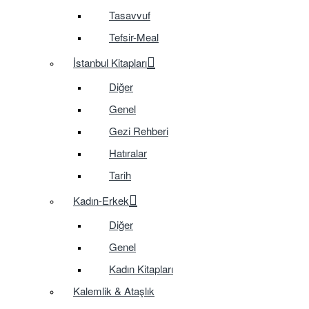
Tasavvuf
Tefsir-Meal
İstanbul Kitapları
Diğer
Genel
Gezi Rehberi
Hatıralar
Tarih
Kadın-Erkek
Diğer
Genel
Kadın Kitapları
Kalemlik & Ataşlık