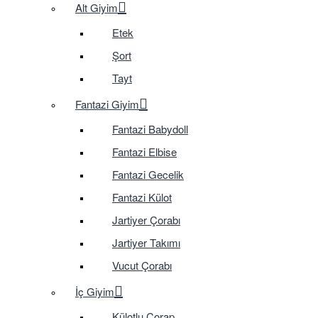
Alt Giyim
Etek
Şort
Tayt
Fantazi Giyim
Fantazi Babydoll
Fantazi Elbise
Fantazi Gecelik
Fantazi Külot
Jartiyer Çorabı
Jartiyer Takımı
Vucut Çorabı
İç Giyim
Külotlu Çorap