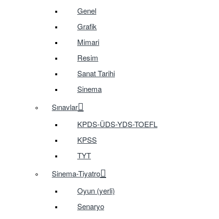
Genel
Grafik
Mimari
Resim
Sanat Tarihi
Sinema
Sınavlar
KPDS-ÜDS-YDS-TOEFL
KPSS
TYT
Sinema-Tiyatro
Oyun (yerli)
Senaryo