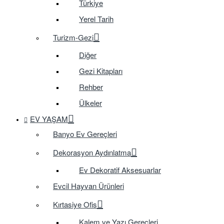
Türkiye
Yerel Tarih
Turizm-Gezi
Diğer
Gezi Kitapları
Rehber
Ülkeler
EV YAŞAM
Banyo Ev Gereçleri
Dekorasyon Aydınlatma
Ev Dekoratif Aksesuarlar
Evcil Hayvan Ürünleri
Kırtasiye Ofis
Kalem ve Yazı Gereçleri