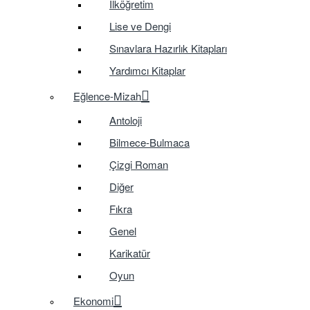
İlköğretim
Lise ve Dengi
Sınavlara Hazırlık Kitapları
Yardımcı Kitaplar
Eğlence-Mizah
Antoloji
Bilmece-Bulmaca
Çizgi Roman
Diğer
Fıkra
Genel
Karikatür
Oyun
Ekonomi