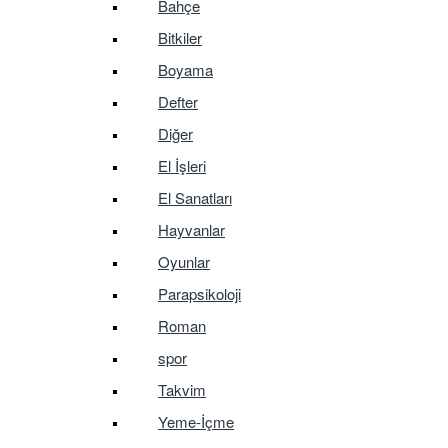
Bahçe
Bitkiler
Boyama
Defter
Diğer
El İşleri
El Sanatları
Hayvanlar
Oyunlar
Parapsikoloji
Roman
spor
Takvim
Yeme-İçme