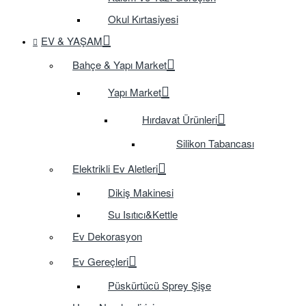
Okul Kırtasiyesi
EV & YAŞAM
Bahçe & Yapı Market
Yapı Market
Hırdavat Ürünleri
Silikon Tabancası
Elektrikli Ev Aletleri
Dikiş Makinesi
Su Isıtıcı&Kettle
Ev Dekorasyon
Ev Gereçleri
Püskürtücü Sprey Şişe