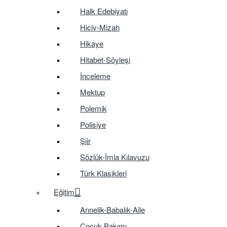
Halk Edebiyatı
Hiciv-Mizah
Hikaye
Hitabet-Söyleşi
İnceleme
Mektup
Polemik
Polisiye
Şiir
Sözlük-İmla Kılavuzu
Türk Klasikleri
Eğitim
Annelik-Babalık-Aile
Çocuk Bakımı