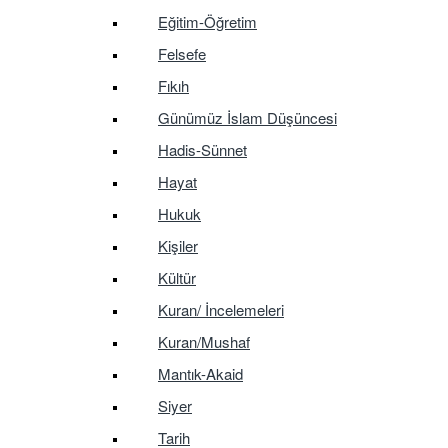
Eğitim-Öğretim
Felsefe
Fıkıh
Günümüz İslam Düşüncesi
Hadis-Sünnet
Hayat
Hukuk
Kişiler
Kültür
Kuran/ İncelemeleri
Kuran/Mushaf
Mantık-Akaid
Siyer
Tarih