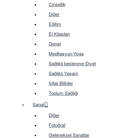
Cinsellik
Diğer
Eğitim
El Kitapları
Genel
Meditasyon-Yoga
Sağlıklı beslenme-Diyet
Sağlıklı Yaşam
Şifalı Bitkiler
Toplum Sağlığı
Sanat
Diğer
Fotoğraf
Geleneksel Sanatlar