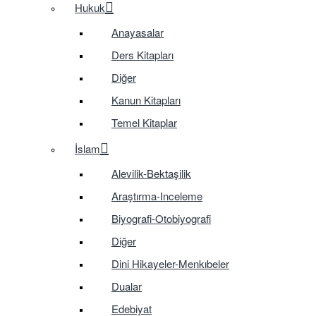
Hukuk
Anayasalar
Ders Kitapları
Diğer
Kanun Kitapları
Temel Kitaplar
İslam
Alevilik-Bektaşilik
Araştırma-Inceleme
Biyografi-Otobiyografi
Diğer
Dini Hikayeler-Menkıbeler
Dualar
Edebiyat