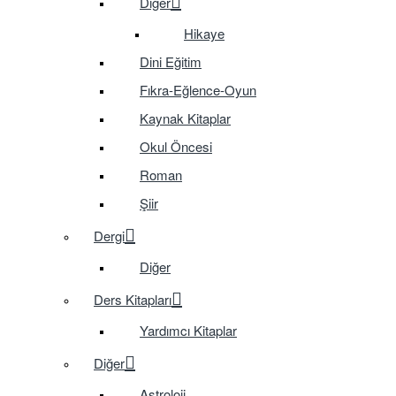
Diğer
Hikaye
Dini Eğitim
Fıkra-Eğlence-Oyun
Kaynak Kitaplar
Okul Öncesi
Roman
Şiir
Dergi
Diğer
Ders Kitapları
Yardımcı Kitaplar
Diğer
Astroloji