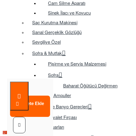
Cam Silme Aparatı
Sinek İlacı ve Kovucu
Saç Kurutma Makinesi
Sanal Gerçeklik Gözlüğü
Sevgiliye Özel
Sofra & Mutfak
Pişirme ve Servis Malzemesi
Sofra
Baharat Öğütücü Değirmen
Tasarruflu Ampuller
Sepete Ekle
Temizlik ve Banyo Gereçleri
Tuvalet Fırçası
TV Aksesuarları
Çok Satılan Ürün