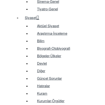
Sinema-Genel
Tiyatro-Genel
Siyaset
Aktüel Siyaset
Araştırma-İnceleme
Bilim
Biyografi-Otobiyografi
Bölgeler-Ülkeler
Devlet
Diğer
Güncel Sorunlar
Hatıralar
Kuram
Kurumlar-Örgütler