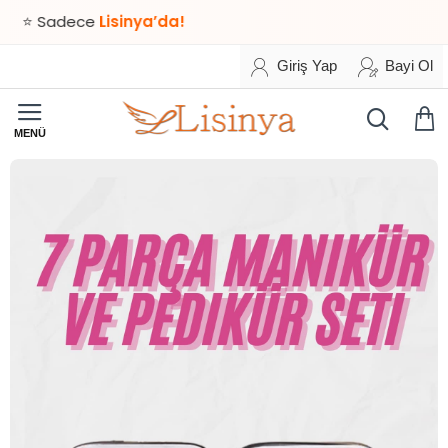
 Sadece
Lisinya’da!
Giriş Yap
Bayi Ol