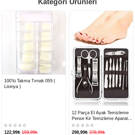
Kategori Ürünleri
HIZLI
Yeni Ürün
100'lü Takma Tırnak 059 (
TESLİMAT
Lisinya )
HIZLI
Yeni Ürün
12 Parça El Ayak Temizleme
TESLİMAT
Pense Kir Temizleme Aparatı
Kaş Cımbızı - Lisinya
122,99₺
159,99₺
298,99₺
378,99₺