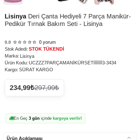
Lisinya
Deri Çanta Hediyeli 7 Parça Manikür-
Pedikür Tırnak Bakım Seti - Lisinya
0 yorum
0.0
Stok Adedi:
STOK TÜKENDİ
Lisinya
Marka:
Ürün Kodu:
UCZZZ7PARÇAMANİKÜRSETİİİİİİİ3-3434
Kargo:
SÜRAT KARGO
234,99₺
297,99₺
En Geç
3 gün
içinde
kargoya verilir!
Ürün Açıklaması