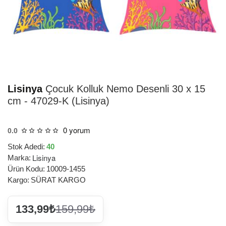
HIZLI
TESLİMAT
Lisinya
Çocuk Kolluk Nemo Desenli 30 x 15
cm - 47029-K (Lisinya)
0 yorum
0.0
Stok Adedi:
40
Lisinya
Marka:
Ürün Kodu:
10009-1455
Kargo:
SÜRAT KARGO
133,99₺
159,99₺