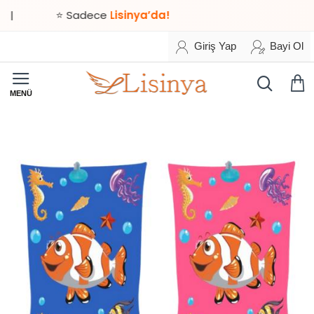
⭐ Sadece
Lisinya’da!
Giriş Yap
Bayi Ol