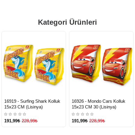
Kategori Ürünleri
HIZLI
HIZLI
Yeni Ürün
Yeni Ürün
16919 - Surfing Shark Kolluk
16926 - Mondo Cars Kolluk
TESLİMAT
TESLİMAT
15x23 CM (Lisinya)
15x23 CM 30 (Lisinya)
191,99₺
228,99₺
191,99₺
228,99₺