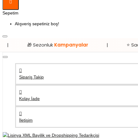
Sepetim
Alışveriş sepetiniz boş!
🎁 Sezonluk
Kampanyalar
|
⭐ Sadece
Lisinya
Sipariş Takip
Kolay İade
İletişim