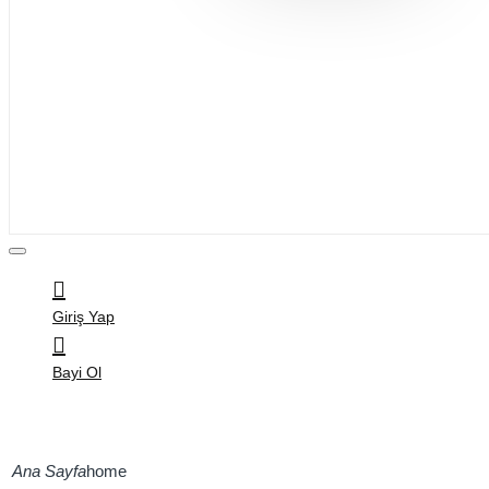
Bijuteri
Saç Aksesuarları
Kitap & Kırtasiye
Ev Yaşam
Oyuncak
Hırdavat
Tüm Ürünler
Giriş Yap
Bayi Ol
home