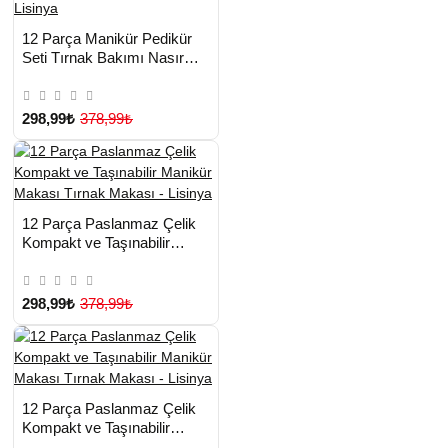
HIZLI
Yeni Ürün
12 Parça Manikür Pedikür
TESLİMAT
Seti Tırnak Bakımı Nasır
Temizleme El Ayak Bakımı -
Lisinya
298,99₺
378,99₺
HIZLI
Yeni Ürün
12 Parça Paslanmaz Çelik
TESLİMAT
Kompakt ve Taşınabilir
Manikür Makası Tırnak
Makası - Lisinya
298,99₺
378,99₺
HIZLI
Yeni Ürün
12 Parça Paslanmaz Çelik
TESLİMAT
Kompakt ve Taşınabilir
Manikür Makası Tırnak