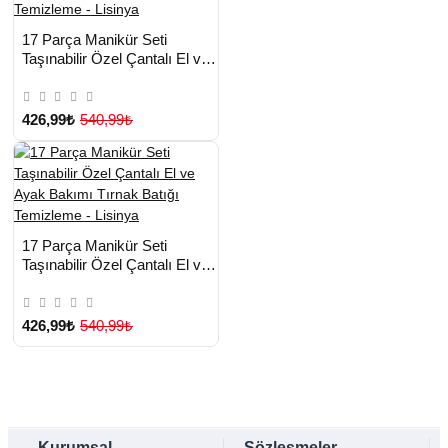
HIZLI
Yeni Ürün
17 Parça Manikür Seti
TESLİMAT
Taşınabilir Özel Çantalı El ve
Ayak Bakımı Tırnak Batığı
Temizleme - Lisinya
426,99₺
540,99₺
HIZLI
Yeni Ürün
17 Parça Manikür Seti
TESLİMAT
Taşınabilir Özel Çantalı El ve
Ayak Bakımı Tırnak Batığı
Çok Satılan Ürün
Temizleme - Lisinya
426,99₺
540,99₺
Kurumsal
Sözleşmeler