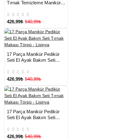
Tırnak Temizleme Manikür
Pedikür Cımbız Törpü Tırnak
Makası - Lisinya
426,99₺
540,99₺
HIZLI
Yeni Ürün
17 Parça Manikür Pedikür
TESLİMAT
Seti El Ayak Bakım Seti
Tırnak Makası Törpü - Lisinya
426,99₺
540,99₺
HIZLI
Yeni Ürün
17 Parça Manikür Pedikür
TESLİMAT
Seti El Ayak Bakım Seti
Tırnak Makası Törpü - Lisinya
426,99₺
540,99₺