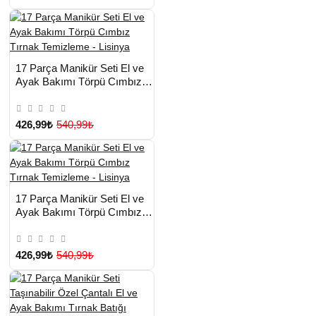
HIZLI
Yeni Ürün
17 Parça Manikür Seti El ve
TESLİMAT
Ayak Bakımı Törpü Cımbız
Tırnak Temizleme - Lisinya
426,99₺
540,99₺
HIZLI
Yeni Ürün
17 Parça Manikür Seti El ve
TESLİMAT
Ayak Bakımı Törpü Cımbız
Tırnak Temizleme - Lisinya
426,99₺
540,99₺