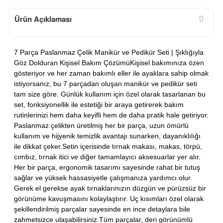
Ürün Açıklaması
7 Parça Paslanmaz Çelik Manikür ve Pedikür Seti | Şıklığıyla
Göz Dolduran Kişisel Bakım ÇözümüKişisel bakımınıza özen
gösteriyor ve her zaman bakımlı eller ile ayaklara sahip olmak
istiyorsanız, bu 7 parçadan oluşan manikür ve pedikür seti
tam size göre. Günlük kullanım için özel olarak tasarlanan bu
set, fonksiyonellik ile estetiği bir araya getirerek bakım
rutinlerinizi hem daha keyifli hem de daha pratik hale getiriyor.
Paslanmaz çelikten üretilmiş her bir parça, uzun ömürlü
kullanım ve hijyenik temizlik avantajı sunarken, dayanıklılığı
ile dikkat çeker.Setin içerisinde tırnak makası, makas, törpü,
cımbız, tırnak itici ve diğer tamamlayıcı aksesuarlar yer alır.
Her bir parça, ergonomik tasarımı sayesinde rahat bir tutuş
sağlar ve yüksek hassasiyetle çalışmanıza yardımcı olur.
Gerek el gerekse ayak tırnaklarınızın düzgün ve pürüzsüz bir
görünüme kavuşmasını kolaylaştırır. Uç kısımları özel olarak
şekillendirilmiş parçalar sayesinde en ince detaylara bile
zahmetsizce ulaşabilirsiniz.Tüm parçalar, deri görünümlü