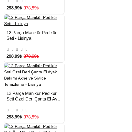
298,99₺
378,99₺
HIZLI
Yeni Ürün
12 Parça Manikür Pedikür
TESLİMAT
Seti - Lisinya
298,99₺
378,99₺
HIZLI
Yeni Ürün
12 Parça Manikür Pedikür
TESLİMAT
Seti Özel Deri Çanta El Ayak
Bakımı Akne ve Sivilce
Temizleme - Lisinya
298,99₺
378,99₺