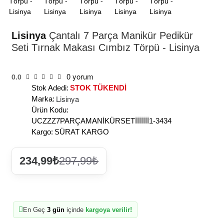
Lisinya
Çantalı 7 Parça Manikür Pedikür
Seti Tırnak Makası Cımbız Törpü - Lisinya
0 yorum
0.0
Stok Adedi:
STOK TÜKENDİ
Lisinya
Marka:
Ürün Kodu:
UCZZZ7PARÇAMANİKÜRSETİİİİİİİ1-3434
Kargo:
SÜRAT KARGO
234,99₺
297,99₺
En Geç
3 gün
içinde
kargoya verilir!