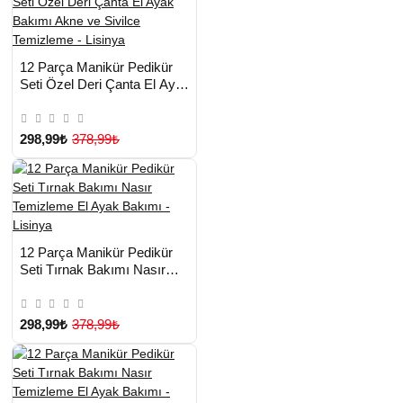
HIZLI
Yeni Ürün
12 Parça Manikür Pedikür
TESLİMAT
Seti Özel Deri Çanta El Ayak
Bakımı Akne ve Sivilce
Temizleme - Lisinya
298,99₺
378,99₺
HIZLI
Yeni Ürün
12 Parça Manikür Pedikür
TESLİMAT
Seti Tırnak Bakımı Nasır
Temizleme El Ayak Bakımı -
Çok Satılan Ürün
Lisinya
298,99₺
378,99₺