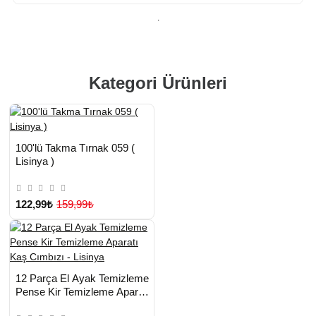
.
Kategori Ürünleri
HIZLI
Yeni Ürün
100'lü Takma Tırnak 059 (
TESLİMAT
Lisinya )
122,99₺
159,99₺
HIZLI
Yeni Ürün
12 Parça El Ayak Temizleme
TESLİMAT
Pense Kir Temizleme Aparatı
Kaş Cımbızı - Lisinya