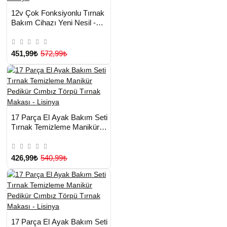
HIZLI
Yeni Ürün
12v Çok Fonksiyonlu Tırnak
TESLİMAT
Bakım Cihazı Yeni Nesil -
Lisinya
451,99₺
572,99₺
HIZLI
Yeni Ürün
17 Parça El Ayak Bakım Seti
TESLİMAT
Tırnak Temizleme Manikür
Pedikür Cımbız Törpü Tırnak
Makası - Lisinya
426,99₺
540,99₺
HIZLI
Yeni Ürün
17 Parça El Ayak Bakım Seti
TESLİMAT