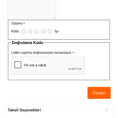
Oylama
O
Kötü
İyi
y
l
Doğrulama Kodu
a
m
Lütfen captcha doğrulamasını tamamlayın.
a
Devam
Taksit Seçenekleri