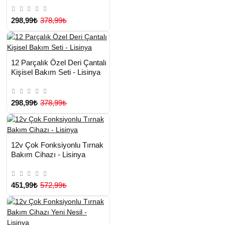
Makası - Lisinya
298,99₺
378,99₺
HIZLI
Yeni Ürün
12 Parçalık Özel Deri Çantalı
TESLİMAT
Kişisel Bakım Seti - Lisinya
298,99₺
378,99₺
HIZLI
Yeni Ürün
12v Çok Fonksiyonlu Tırnak
TESLİMAT
Bakım Cihazı - Lisinya
451,99₺
572,99₺