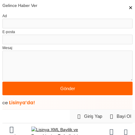
Gelince Haber Ver
×
Ad
E-posta
Mesaj
Gönder
inya’da!
Giriş Yap
Bayi Ol