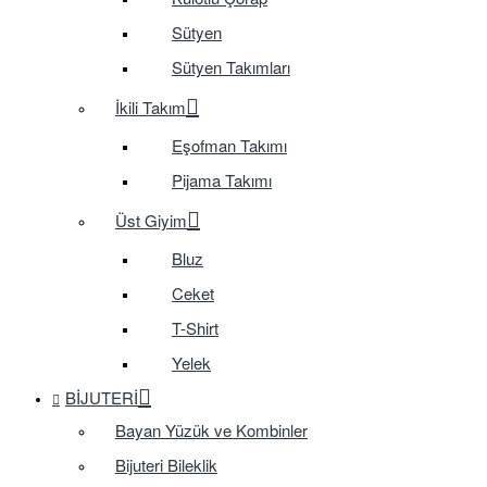
Sütyen
Sütyen Takımları
İkili Takım
Eşofman Takımı
Pijama Takımı
Üst Giyim
Bluz
Ceket
T-Shirt
Yelek
BIJUTERI
Bayan Yüzük ve Kombinler
Bijuteri Bileklik