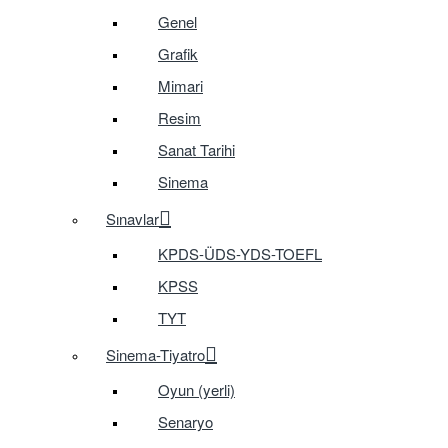
Genel
Grafik
Mimari
Resim
Sanat Tarihi
Sinema
Sınavlar
KPDS-ÜDS-YDS-TOEFL
KPSS
TYT
Sinema-Tiyatro
Oyun (yerli)
Senaryo