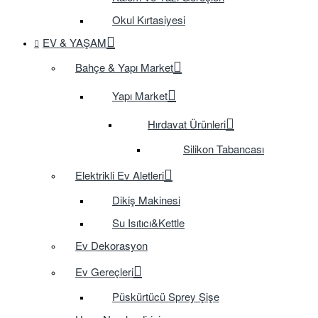
Okul Kırtasiyesi
EV & YAŞAM
Bahçe & Yapı Market
Yapı Market
Hırdavat Ürünleri
Silikon Tabancası
Elektrikli Ev Aletleri
Dikiş Makinesi
Su Isıtıcı&Kettle
Ev Dekorasyon
Ev Gereçleri
Püskürtücü Sprey Şişe