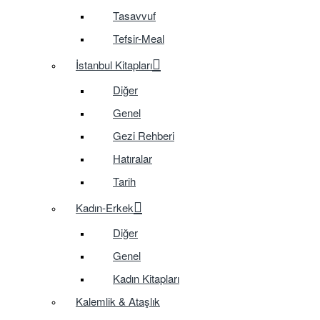
Tasavvuf
Tefsir-Meal
İstanbul Kitapları
Diğer
Genel
Gezi Rehberi
Hatıralar
Tarih
Kadın-Erkek
Diğer
Genel
Kadın Kitapları
Kalemlik & Ataşlık