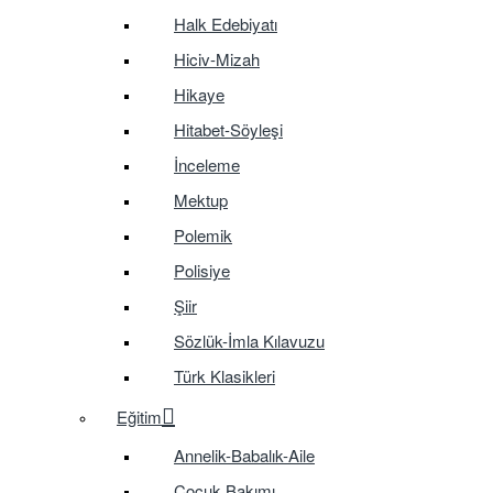
Halk Edebiyatı
Hiciv-Mizah
Hikaye
Hitabet-Söyleşi
İnceleme
Mektup
Polemik
Polisiye
Şiir
Sözlük-İmla Kılavuzu
Türk Klasikleri
Eğitim
Annelik-Babalık-Aile
Çocuk Bakımı