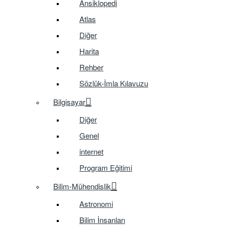
Ansiklopedi
Atlas
Diğer
Harita
Rehber
Sözlük-İmla Kılavuzu
Bilgisayar
Diğer
Genel
internet
Program Eğitimi
Bilim-Mühendislik
Astronomi
Bilim İnsanları