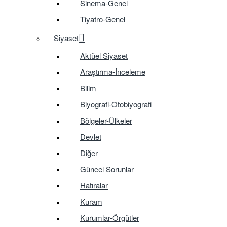
Sinema-Genel
Tiyatro-Genel
Siyaset
Aktüel Siyaset
Araştırma-İnceleme
Bilim
Biyografi-Otobiyografi
Bölgeler-Ülkeler
Devlet
Diğer
Güncel Sorunlar
Hatıralar
Kuram
Kurumlar-Örgütler