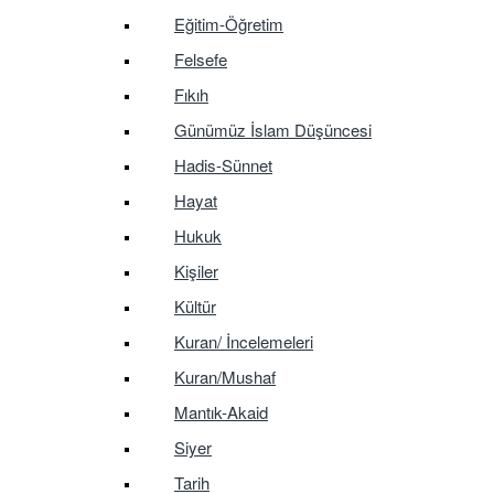
Eğitim-Öğretim
Felsefe
Fıkıh
Günümüz İslam Düşüncesi
Hadis-Sünnet
Hayat
Hukuk
Kişiler
Kültür
Kuran/ İncelemeleri
Kuran/Mushaf
Mantık-Akaid
Siyer
Tarih