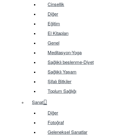
Cinsellik
Diğer
Eğitim
El Kitapları
Genel
Meditasyon-Yoga
Sağlıklı beslenme-Diyet
Sağlıklı Yaşam
Şifalı Bitkiler
Toplum Sağlığı
Sanat
Diğer
Fotoğraf
Geleneksel Sanatlar