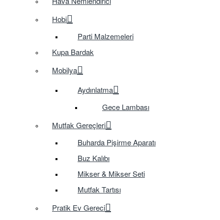
Hava Nemlendirici
Hobi
Parti Malzemeleri
Kupa Bardak
Mobilya
Aydınlatma
Gece Lambası
Mutfak Gereçleri
Buharda Pişirme Aparatı
Buz Kalıbı
Mikser & Mikser Seti
Mutfak Tartısı
Pratik Ev Gereci