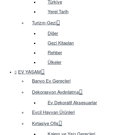
Türkiye
Yerel Tarih
Turizm-Gezi
Diğer
Gezi Kitapları
Rehber
Ülkeler
EV YAŞAM
Banyo Ev Gereçleri
Dekorasyon Aydınlatma
Ev Dekoratif Aksesuarlar
Evcil Hayvan Ürünleri
Kırtasiye Ofis
Kalem ve Yazı Gereçleri