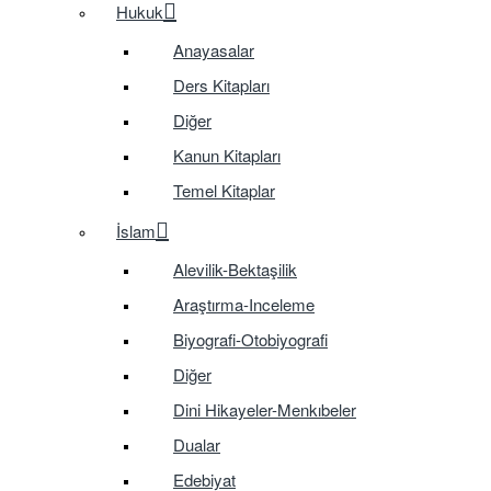
Hukuk
Anayasalar
Ders Kitapları
Diğer
Kanun Kitapları
Temel Kitaplar
İslam
Alevilik-Bektaşilik
Araştırma-Inceleme
Biyografi-Otobiyografi
Diğer
Dini Hikayeler-Menkıbeler
Dualar
Edebiyat