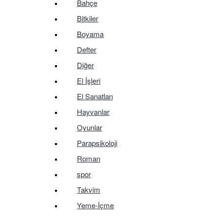
Bahçe
Bitkiler
Boyama
Defter
Diğer
El İşleri
El Sanatları
Hayvanlar
Oyunlar
Parapsikoloji
Roman
spor
Takvim
Yeme-İçme