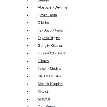
Atasözleri-Deyimler
Çevre-Doğa
Dilbilim
Fal-Büyü kitapları
Faydalı Bilgiler
Gençlik Kitapları
Güzel-Özlü Sözler
Hikaye
İletişim-Medya
Kişisel Gelişim
Meslek Kitapları
Mitoloji
Muhtelif
Okul Öncesi