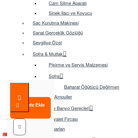
Cam Silme Aparatı
Sinek İlacı ve Kovucu
Saç Kurutma Makinesi
Sanal Gerçeklik Gözlüğü
Sevgiliye Özel
Sofra & Mutfak
Pişirme ve Servis Malzemesi
Sofra
Baharat Öğütücü Değirmen
Tasarruflu Ampuller
Sepete Ekle
Temizlik ve Banyo Gereçleri
Tuvalet Fırçası
TV Aksesuarları
Çok Satılan Ürün
Çok Satılan Ürün