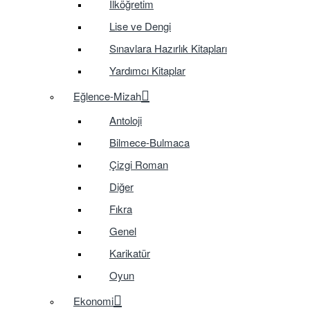
İlköğretim
Lise ve Dengi
Sınavlara Hazırlık Kitapları
Yardımcı Kitaplar
Eğlence-Mizah
Antoloji
Bilmece-Bulmaca
Çizgi Roman
Diğer
Fıkra
Genel
Karikatür
Oyun
Ekonomi