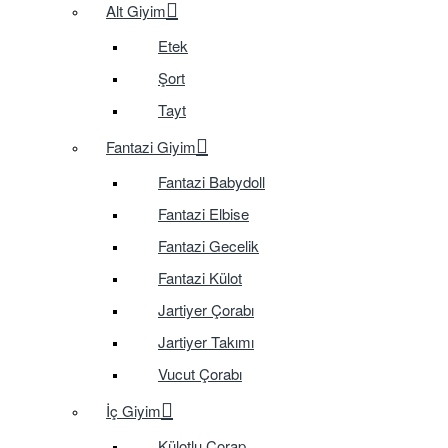
Alt Giyim
Etek
Şort
Tayt
Fantazi Giyim
Fantazi Babydoll
Fantazi Elbise
Fantazi Gecelik
Fantazi Külot
Jartiyer Çorabı
Jartiyer Takımı
Vucut Çorabı
İç Giyim
Külotlu Çorap