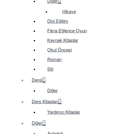
Diğer
Hikaye
Dini Eğitim
Fıkra-Eğlence-Oyun
Kaynak Kitaplar
Okul Öncesi
Roman
Şiir
Dergi
Diğer
Ders Kitapları
Yardımcı Kitaplar
Diğer
Astroloji