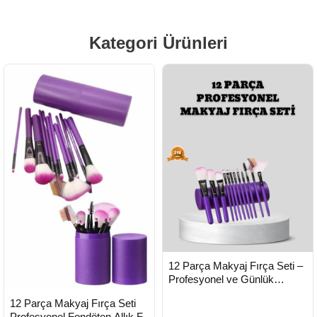
Kategori Ürünleri
HIZLI
Yeni Ürün
12 Parça Makyaj Fırça Seti –
TESLİMAT
Profesyonel ve Günlük
Kullanıma Uygun - Lisinya
HIZLI
Yeni Ürün
12 Parça Makyaj Fırça Seti
TESLİMAT
Profesyonel Fondöten Allık Far