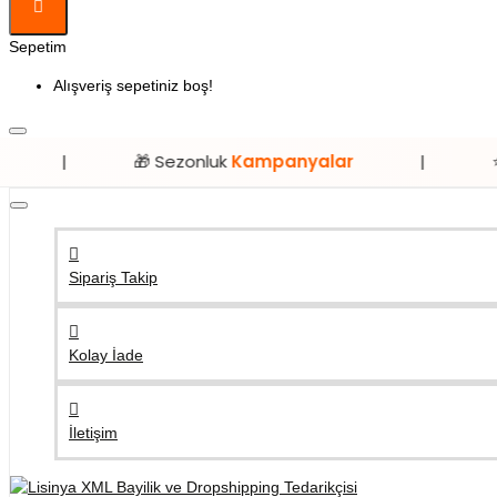
Sepetim
Alışveriş sepetiniz boş!
🎁 Sezonluk
Kampanyalar
|
⭐ Sadece
Li
Sipariş Takip
Kolay İade
İletişim