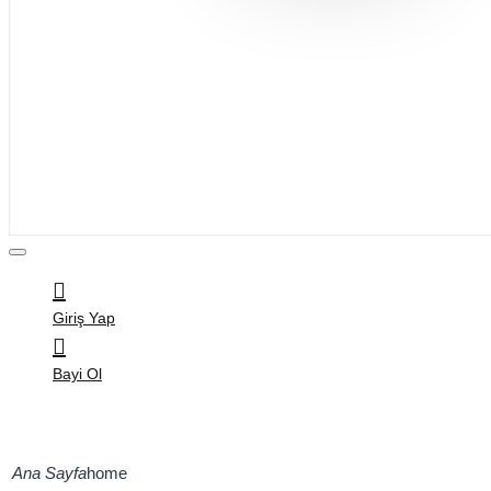
Bijuteri
Saç Aksesuarları
Kitap & Kırtasiye
Ev Yaşam
Oyuncak
Hırdavat
Tüm Ürünler
Giriş Yap
Bayi Ol
home