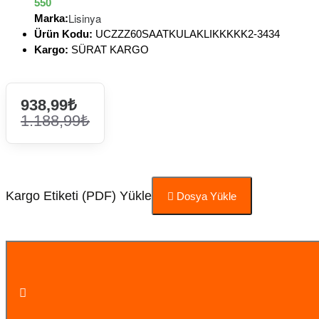
550
Lisinya
Marka:
Ürün Kodu:
UCZZZ60SAATKULAKLIKKKKK2-3434
Kargo:
SÜRAT KARGO
938,99₺
1.188,99₺
Kargo Etiketi (PDF) Yükle
Dosya Yükle
Sepete Ekle