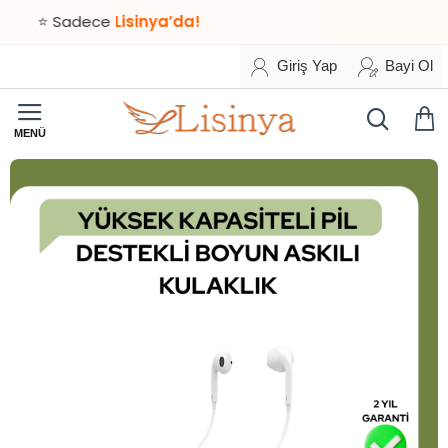
⭐ Sadece
Lisinya’da!
Giriş Yap
Bayi Ol