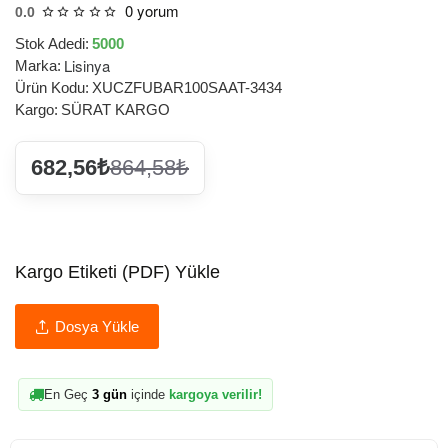
0 yorum
0.0
Stok Adedi:
5000
Lisinya
Marka:
Ürün Kodu:
XUCZFUBAR100SAAT-3434
Kargo:
SÜRAT KARGO
682,56₺
864,58₺
Kargo Etiketi (PDF) Yükle
Dosya Yükle
En Geç
3 gün
içinde
kargoya verilir!