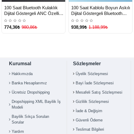
HIZLI
HIZLI
Yeni Ürün
Yeni Ürün
100 Saat Bluetooth Kulaklık
100 Saat Kablolu Boyun Askılı
TESLİMAT
TESLİMAT
Dijital Göstergeli ANC Özelliği
Dijital Göstergeli Bluetooth
Kablolu - Lisinya
Kulaklığı - Lisinya
774,36₺
980,86₺
938,99₺
1.188,99₺
Kurumsal
Sözleşmeler
Hakkımızda
Üyelik Sözleşmesi
Banka Hesaplarımız
Bayi İade Sözleşmesi
Ücretsiz Dropshipping
Mesafeli Satış Sözleşmesi
Dropshipping XML Bayilik İş
Gizlilik Sözleşmesi
Modeli
İade & Değişim
Bayilik Sıkça Sorulan
Güvenli Ödeme
Sorular
Teslimat Bilgileri
Yardım