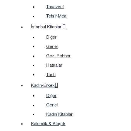
Tasavvuf
Tefsir-Meal
İstanbul Kitapları
Diğer
Genel
Gezi Rehberi
Hatıralar
Tarih
Kadın-Erkek
Diğer
Genel
Kadın Kitapları
Kalemlik & Ataşlık