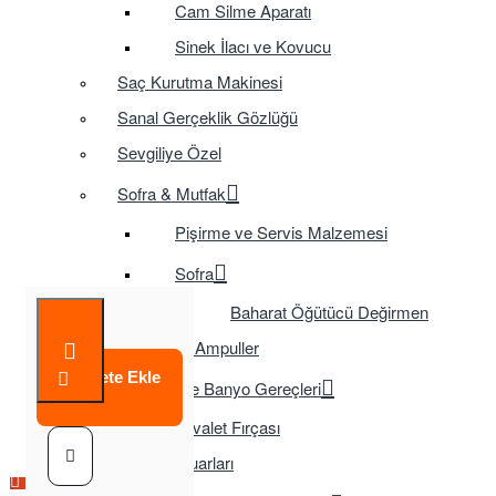
Cam Silme Aparatı
Sinek İlacı ve Kovucu
Saç Kurutma Makinesi
Sanal Gerçeklik Gözlüğü
Sevgiliye Özel
Sofra & Mutfak
Pişirme ve Servis Malzemesi
Sofra
Baharat Öğütücü Değirmen
Tasarruflu Ampuller
Sepete Ekle
Temizlik ve Banyo Gereçleri
Tuvalet Fırçası
TV Aksesuarları
Çok Satılan Ürün
Çok Satılan Ürün
Çok Satılan Ürün
Çok Satılan Ürün
Çok Satılan Ürün