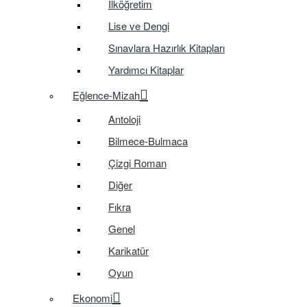
İlköğretim
Lise ve Dengi
Sınavlara Hazırlık Kitapları
Yardımcı Kitaplar
Eğlence-Mizah
Antoloji
Bilmece-Bulmaca
Çizgi Roman
Diğer
Fıkra
Genel
Karikatür
Oyun
Ekonomi