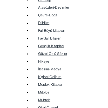
Atasözleri-Deyimler
Çevre-Doğa
Dilbilim
Fal-Büyü kitapları
Faydalı Bilgiler
Gençlik Kitapları
Güzel-Özlü Sözler
Hikaye
İletişim-Medya
Kişisel Gelişim
Meslek Kitapları
Mitoloji
Muhtelif
Okul Öncesi