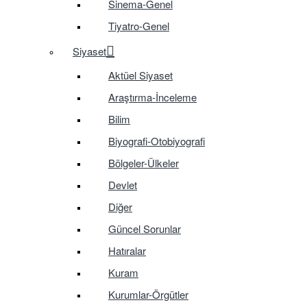
Sinema-Genel
Tiyatro-Genel
Siyaset
Aktüel Siyaset
Araştırma-İnceleme
Bilim
Biyografi-Otobiyografi
Bölgeler-Ülkeler
Devlet
Diğer
Güncel Sorunlar
Hatıralar
Kuram
Kurumlar-Örgütler