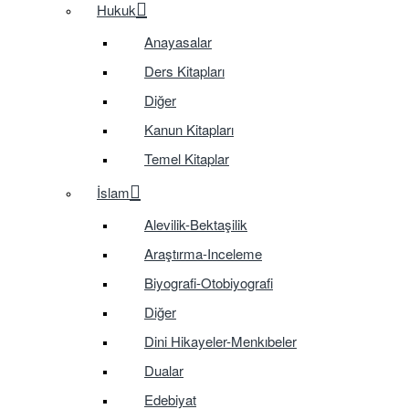
Hukuk
Anayasalar
Ders Kitapları
Diğer
Kanun Kitapları
Temel Kitaplar
İslam
Alevilik-Bektaşilik
Araştırma-Inceleme
Biyografi-Otobiyografi
Diğer
Dini Hikayeler-Menkıbeler
Dualar
Edebiyat