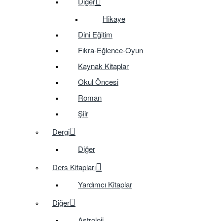
Diğer
Hikaye
Dini Eğitim
Fıkra-Eğlence-Oyun
Kaynak Kitaplar
Okul Öncesi
Roman
Şiir
Dergi
Diğer
Ders Kitapları
Yardımcı Kitaplar
Diğer
Astroloji