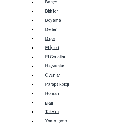
Bahçe
Bitkiler
Boyama
Defter
Diğer
El İşleri
El Sanatları
Hayvanlar
Oyunlar
Parapsikoloji
Roman
spor
Takvim
Yeme-İçme