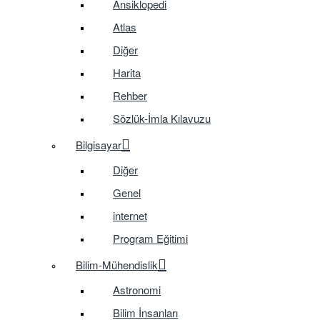
Ansiklopedi
Atlas
Diğer
Harita
Rehber
Sözlük-İmla Kılavuzu
Bilgisayar
Diğer
Genel
internet
Program Eğitimi
Bilim-Mühendislik
Astronomi
Bilim İnsanları