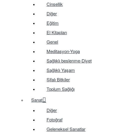
Cinsellik
Diğer
Eğitim
El Kitapları
Genel
Meditasyon-Yoga
Sağlıklı beslenme-Diyet
Sağlıklı Yaşam
Şifalı Bitkiler
Toplum Sağlığı
Sanat
Diğer
Fotoğraf
Geleneksel Sanatlar