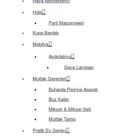
Hava Nemlendirici
Hobi
Parti Malzemeleri
Kupa Bardak
Mobilya
Aydınlatma
Gece Lambası
Mutfak Gereçleri
Buharda Pişirme Aparatı
Buz Kalıbı
Mikser & Mikser Seti
Mutfak Tartısı
Pratik Ev Gereci