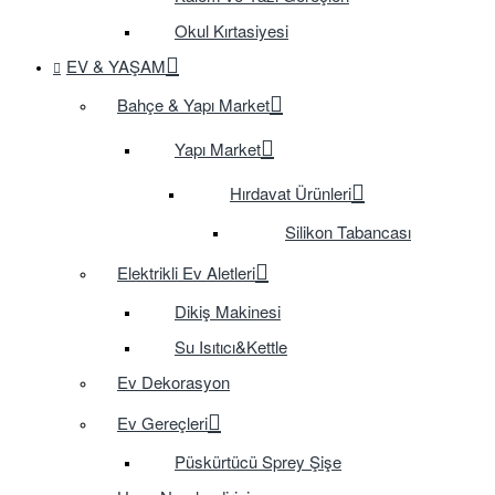
Okul Kırtasiyesi
EV & YAŞAM
Bahçe & Yapı Market
Yapı Market
Hırdavat Ürünleri
Silikon Tabancası
Elektrikli Ev Aletleri
Dikiş Makinesi
Su Isıtıcı&Kettle
Ev Dekorasyon
Ev Gereçleri
Püskürtücü Sprey Şişe