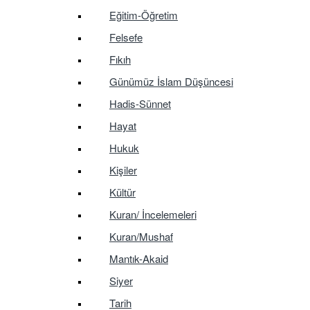
Eğitim-Öğretim
Felsefe
Fıkıh
Günümüz İslam Düşüncesi
Hadis-Sünnet
Hayat
Hukuk
Kişiler
Kültür
Kuran/ İncelemeleri
Kuran/Mushaf
Mantık-Akaid
Siyer
Tarih