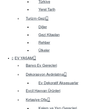
Türkiye
Yerel Tarih
Turizm-Gezi
Diğer
Gezi Kitapları
Rehber
Ülkeler
EV YAŞAM
Banyo Ev Gereçleri
Dekorasyon Aydınlatma
Ev Dekoratif Aksesuarlar
Evcil Hayvan Ürünleri
Kırtasiye Ofis
Kalem ve Yazı Gereçleri