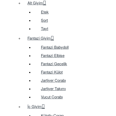
Alt Giyim
Etek
Şort
Tayt
Fantazi Giyim
Fantazi Babydoll
Fantazi Elbise
Fantazi Gecelik
Fantazi Külot
Jartiyer Çorabı
Jartiyer Takımı
Vucut Çorabı
İç Giyim
Külotlu Çorap