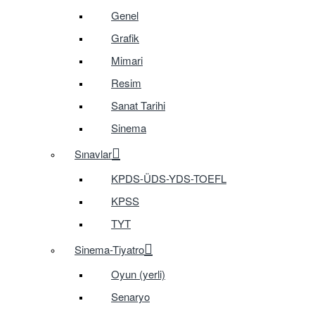
Genel
Grafik
Mimari
Resim
Sanat Tarihi
Sinema
Sınavlar
KPDS-ÜDS-YDS-TOEFL
KPSS
TYT
Sinema-Tiyatro
Oyun (yerli)
Senaryo