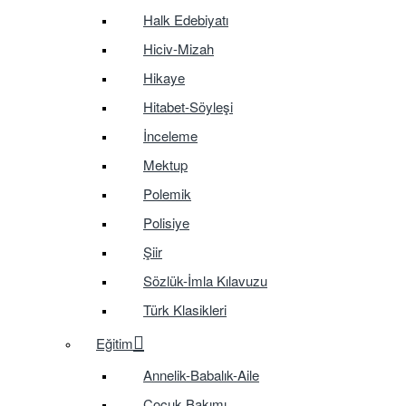
Halk Edebiyatı
Hiciv-Mizah
Hikaye
Hitabet-Söyleşi
İnceleme
Mektup
Polemik
Polisiye
Şiir
Sözlük-İmla Kılavuzu
Türk Klasikleri
Eğitim
Annelik-Babalık-Aile
Çocuk Bakımı