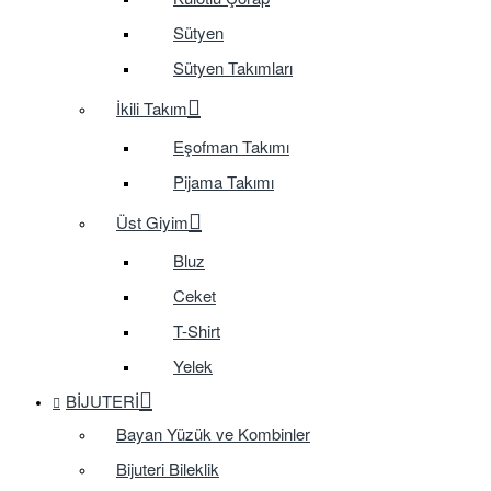
Sütyen
Sütyen Takımları
İkili Takım
Eşofman Takımı
Pijama Takımı
Üst Giyim
Bluz
Ceket
T-Shirt
Yelek
BIJUTERI
Bayan Yüzük ve Kombinler
Bijuteri Bileklik