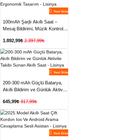
Yeni Ürün
100mAh Şarjlı Akıllı Saat –
Mesaj Bildirimi, Müzik Kontrolü
ve Ergonomik Tasarım - Lisinya
1.892,99₺
2.397,99₺
Yeni Ürün
200-300 mAh Güçlü Batarya,
Akıllı Bildirim ve Günlük Aktivite
Takibi Sunan Akıllı Saat -
645,99₺
817,99₺
Lisinya
Yeni Ürün