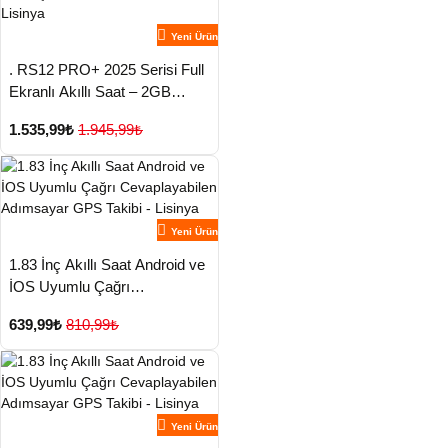
Yeni Ürün
. RS12 PRO+ 2025 Serisi Full
Ekranlı Akıllı Saat – 2GB
Hafıza, Titanyum Kasa, Suya
1.535,99₺
1.945,99₺
Dayanıklı, Uzun Şarj Süresi
Garantili Model - Lisinya
Yeni Ürün
1.83 İnç Akıllı Saat Android ve
İOS Uyumlu Çağrı
Cevaplayabilen Adımsayar
639,99₺
810,99₺
GPS Takibi - Lisinya
Yeni Ürün