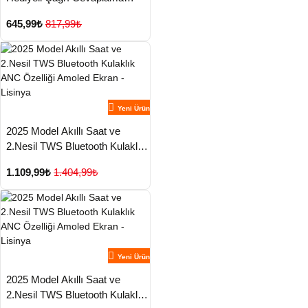
Uzun Pil Süreli Android İOS
645,99₺
817,99₺
Uyumlu - Lisinya
Yeni Ürün
2025 Model Akıllı Saat ve
2.Nesil TWS Bluetooth Kulaklık
ANC Özelliği Amoled Ekran -
1.109,99₺
1.404,99₺
Lisinya
Yeni Ürün
2025 Model Akıllı Saat ve
2.Nesil TWS Bluetooth Kulaklık