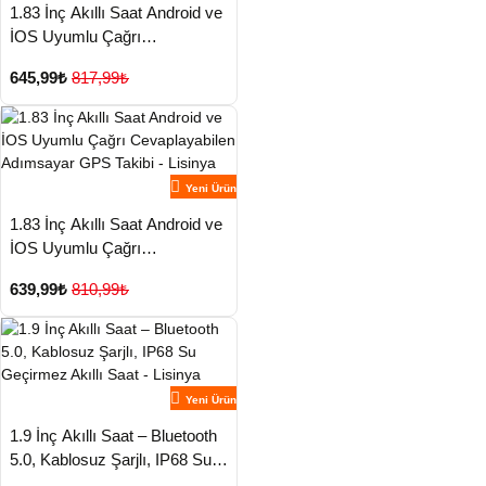
1.83 İnç Akıllı Saat Android ve
İOS Uyumlu Çağrı
Cevaplayabilen Adımsayar
645,99₺
817,99₺
GPS Takibi - Lisinya
Yeni Ürün
1.83 İnç Akıllı Saat Android ve
İOS Uyumlu Çağrı
Cevaplayabilen Adımsayar
639,99₺
810,99₺
GPS Takibi - Lisinya
Yeni Ürün
1.9 İnç Akıllı Saat – Bluetooth
5.0, Kablosuz Şarjlı, IP68 Su
Geçirmez Akıllı Saat - Lisinya