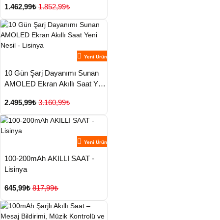
1.462,99₺
1.852,99₺
Yeni Ürün
10 Gün Şarj Dayanımı Sunan
AMOLED Ekran Akıllı Saat Yeni
Nesil - Lisinya
2.495,99₺
3.160,99₺
Yeni Ürün
100-200mAh AKILLI SAAT -
Lisinya
645,99₺
817,99₺