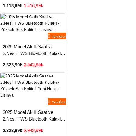
ANC Özelliği Amoled Ekran -
1.118,99₺
1.416,99₺
Lisinya
Yeni Ürün
2025 Model Akıllı Saat ve
2.Nesil TWS Bluetooth Kulaklık
Yüksek Ses Kaliteli - Lisinya
2.323,99₺
2.942,99₺
Yeni Ürün
2025 Model Akıllı Saat ve
2.Nesil TWS Bluetooth Kulaklık
Yüksek Ses Kaliteli Yeni Nesil -
2.323,99₺
2.942,99₺
Lisinya