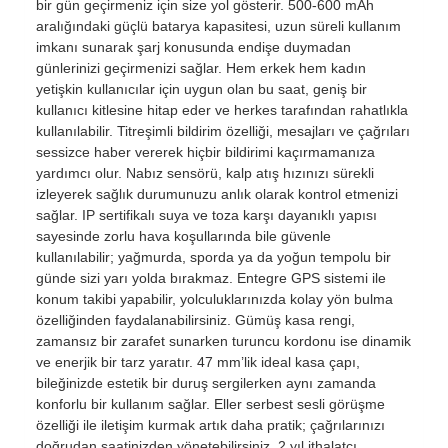
bir gün geçirmeniz için size yol gösterir. 500-600 mAh
aralığındaki güçlü batarya kapasitesi, uzun süreli kullanım
imkanı sunarak şarj konusunda endişe duymadan
günlerinizi geçirmenizi sağlar. Hem erkek hem kadın
yetişkin kullanıcılar için uygun olan bu saat, geniş bir
kullanıcı kitlesine hitap eder ve herkes tarafından rahatlıkla
kullanılabilir. Titreşimli bildirim özelliği, mesajları ve çağrıları
sessizce haber vererek hiçbir bildirimi kaçırmamanıza
yardımcı olur. Nabız sensörü, kalp atış hızınızı sürekli
izleyerek sağlık durumunuzu anlık olarak kontrol etmenizi
sağlar. IP sertifikalı suya ve toza karşı dayanıklı yapısı
sayesinde zorlu hava koşullarında bile güvenle
kullanılabilir; yağmurda, sporda ya da yoğun tempolu bir
günde sizi yarı yolda bırakmaz. Entegre GPS sistemi ile
konum takibi yapabilir, yolculuklarınızda kolay yön bulma
özelliğinden faydalanabilirsiniz. Gümüş kasa rengi,
zamansız bir zarafet sunarken turuncu kordonu ise dinamik
ve enerjik bir tarz yaratır. 47 mm’lik ideal kasa çapı,
bileğinizde estetik bir duruş sergilerken aynı zamanda
konforlu bir kullanım sağlar. Eller serbest sesli görüşme
özelliği ile iletişim kurmak artık daha pratik; çağrılarınızı
doğrudan saatinizden yönetebilirsiniz. 2 yıl ithalatçı