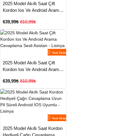
2025 Model Akıllı Saat Çift
Kordon Ios Ve Android Arama
Cevaplama Sesli Asistan -
639,99₺
810,99₺
Lisinya
Yeni Ürün
2025 Model Akıllı Saat Çift
Kordon Ios Ve Android Arama
Cevaplama Sesli Asistan -
639,99₺
810,99₺
Lisinya
Yeni Ürün
2025 Model Akıllı Saat Kordon
Hediyeli Çağrı Cevaplama