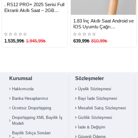
HIZLI
Yeni Ürün
. RS12 PRO+ 2025 Serisi Full
TESLİMAT
Ekranlı Akıllı Saat – 2GB
Hafıza, Titanyum Kasa, Suya
HIZLI
Yeni Ürün
1.83 İnç Akıllı Saat Android ve
Dayanıklı, Uzun Şarj Süresi
TESLİMAT
İOS Uyumlu Çağrı
Garantili Model - Lisinya
Cevaplayabilen Adımsayar
GPS Takibi - Lisinya
1.535,99₺
1.945,99₺
639,99₺
810,99₺
Kurumsal
Sözleşmeler
Hakkımızda
Üyelik Sözleşmesi
Banka Hesaplarımız
Bayi İade Sözleşmesi
Ücretsiz Dropshipping
Mesafeli Satış Sözleşmesi
Dropshipping XML Bayilik İş
Gizlilik Sözleşmesi
Modeli
İade & Değişim
Bayilik Sıkça Sorulan
Güvenli Ödeme