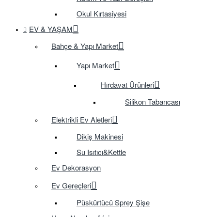
Okul Kırtasiyesi
EV & YAŞAM
Bahçe & Yapı Market
Yapı Market
Hırdavat Ürünleri
Silikon Tabancası
Elektrikli Ev Aletleri
Dikiş Makinesi
Su Isıtıcı&Kettle
Ev Dekorasyon
Ev Gereçleri
Püskürtücü Sprey Şişe