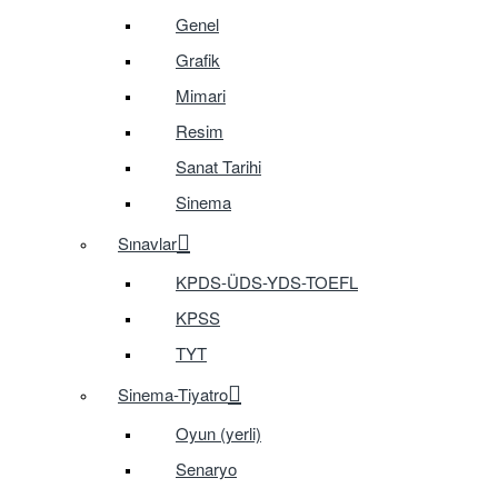
Genel
Grafik
Mimari
Resim
Sanat Tarihi
Sinema
Sınavlar
KPDS-ÜDS-YDS-TOEFL
KPSS
TYT
Sinema-Tiyatro
Oyun (yerli)
Senaryo