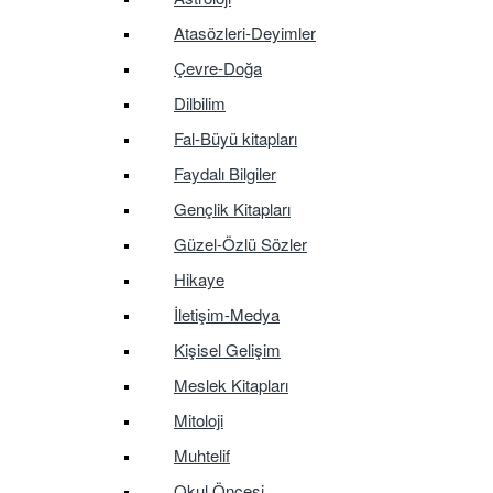
Atasözleri-Deyimler
Çevre-Doğa
Dilbilim
Fal-Büyü kitapları
Faydalı Bilgiler
Gençlik Kitapları
Güzel-Özlü Sözler
Hikaye
İletişim-Medya
Kişisel Gelişim
Meslek Kitapları
Mitoloji
Muhtelif
Okul Öncesi