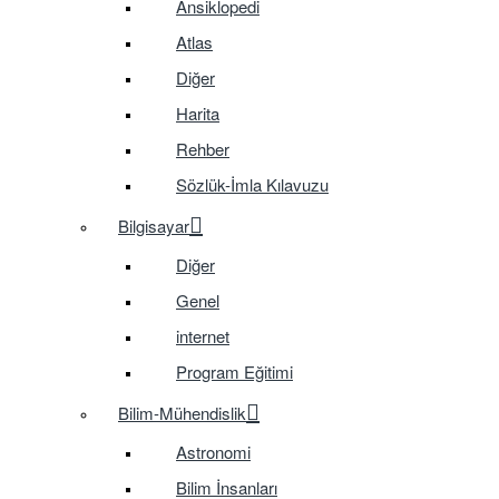
Ansiklopedi
Atlas
Diğer
Harita
Rehber
Sözlük-İmla Kılavuzu
Bilgisayar
Diğer
Genel
internet
Program Eğitimi
Bilim-Mühendislik
Astronomi
Bilim İnsanları