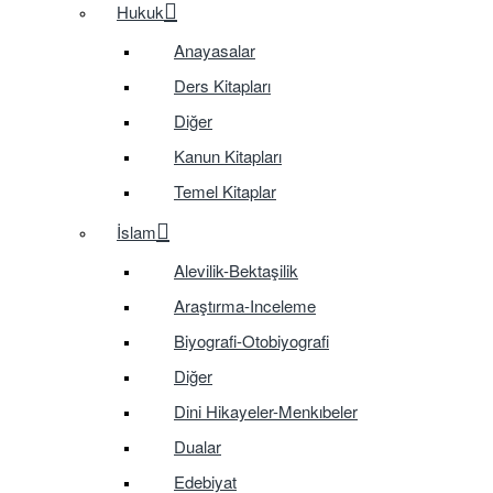
Hukuk
Anayasalar
Ders Kitapları
Diğer
Kanun Kitapları
Temel Kitaplar
İslam
Alevilik-Bektaşilik
Araştırma-Inceleme
Biyografi-Otobiyografi
Diğer
Dini Hikayeler-Menkıbeler
Dualar
Edebiyat