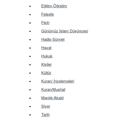
Eğitim-Öğretim
Felsefe
Fıkıh
Günümüz İslam Düşüncesi
Hadis-Sünnet
Hayat
Hukuk
Kişiler
Kültür
Kuran/ İncelemeleri
Kuran/Mushaf
Mantık-Akaid
Siyer
Tarih