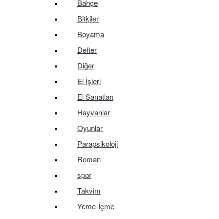
Bahçe
Bitkiler
Boyama
Defter
Diğer
El İşleri
El Sanatları
Hayvanlar
Oyunlar
Parapsikoloji
Roman
spor
Takvim
Yeme-İçme