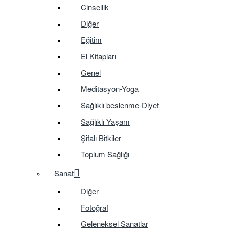
Cinsellik
Diğer
Eğitim
El Kitapları
Genel
Meditasyon-Yoga
Sağlıklı beslenme-Diyet
Sağlıklı Yaşam
Şifalı Bitkiler
Toplum Sağlığı
Sanat
Diğer
Fotoğraf
Geleneksel Sanatlar