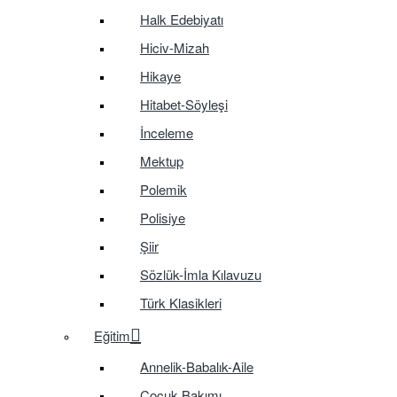
Halk Edebiyatı
Hiciv-Mizah
Hikaye
Hitabet-Söyleşi
İnceleme
Mektup
Polemik
Polisiye
Şiir
Sözlük-İmla Kılavuzu
Türk Klasikleri
Eğitim
Annelik-Babalık-Aile
Çocuk Bakımı