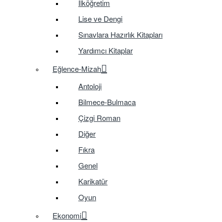
İlköğretim
Lise ve Dengi
Sınavlara Hazırlık Kitapları
Yardımcı Kitaplar
Eğlence-Mizah
Antoloji
Bilmece-Bulmaca
Çizgi Roman
Diğer
Fıkra
Genel
Karikatür
Oyun
Ekonomi