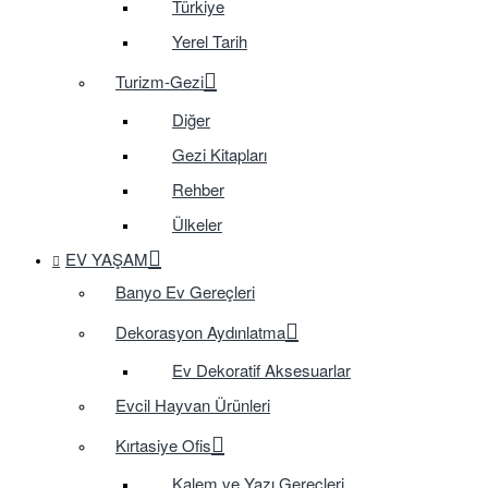
Türkiye
Yerel Tarih
Turizm-Gezi
Diğer
Gezi Kitapları
Rehber
Ülkeler
EV YAŞAM
Banyo Ev Gereçleri
Dekorasyon Aydınlatma
Ev Dekoratif Aksesuarlar
Evcil Hayvan Ürünleri
Kırtasiye Ofis
Kalem ve Yazı Gereçleri