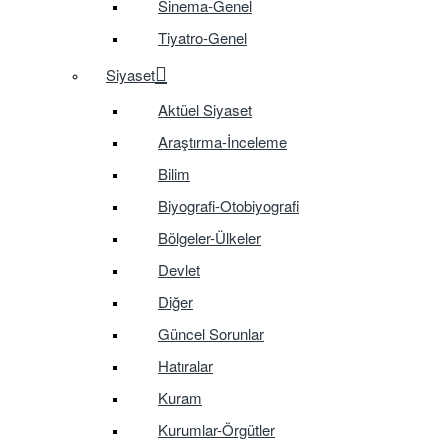
Sinema-Genel
Tiyatro-Genel
Siyaset
Aktüel Siyaset
Araştırma-İnceleme
Bilim
Biyografi-Otobiyografi
Bölgeler-Ülkeler
Devlet
Diğer
Güncel Sorunlar
Hatıralar
Kuram
Kurumlar-Örgütler