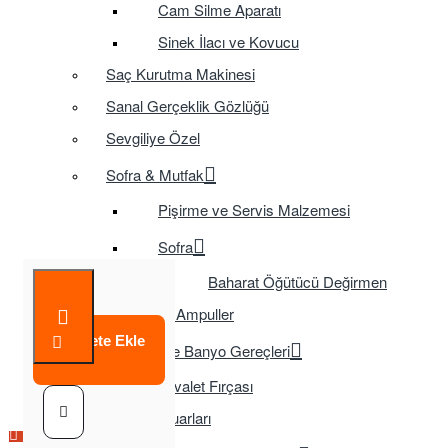
Cam Silme Aparatı
Sinek İlacı ve Kovucu
Saç Kurutma Makinesi
Sanal Gerçeklik Gözlüğü
Sevgiliye Özel
Sofra & Mutfak
Pişirme ve Servis Malzemesi
Sofra
Baharat Öğütücü Değirmen
Tasarruflu Ampuller
Sepete Ekle
Temizlik ve Banyo Gereçleri
Tuvalet Fırçası
TV Aksesuarları
Çok Satılan Ürün
Çok Satılan Ürün