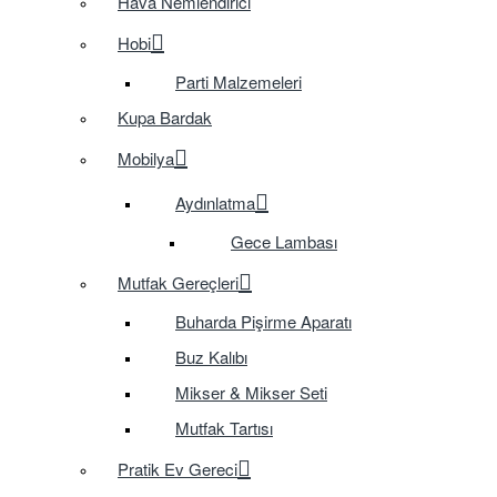
Hava Nemlendirici
Hobi
Parti Malzemeleri
Kupa Bardak
Mobilya
Aydınlatma
Gece Lambası
Mutfak Gereçleri
Buharda Pişirme Aparatı
Buz Kalıbı
Mikser & Mikser Seti
Mutfak Tartısı
Pratik Ev Gereci