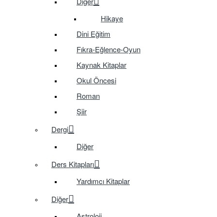
Diğer
Hikaye
Dini Eğitim
Fıkra-Eğlence-Oyun
Kaynak Kitaplar
Okul Öncesi
Roman
Şiir
Dergi
Diğer
Ders Kitapları
Yardımcı Kitaplar
Diğer
Astroloji