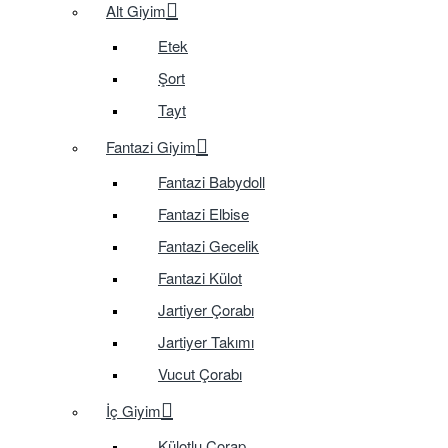
Alt Giyim
Etek
Şort
Tayt
Fantazi Giyim
Fantazi Babydoll
Fantazi Elbise
Fantazi Gecelik
Fantazi Külot
Jartiyer Çorabı
Jartiyer Takımı
Vucut Çorabı
İç Giyim
Külotlu Çorap