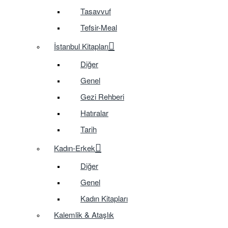
Tasavvuf
Tefsir-Meal
İstanbul Kitapları
Diğer
Genel
Gezi Rehberi
Hatıralar
Tarih
Kadın-Erkek
Diğer
Genel
Kadın Kitapları
Kalemlik & Ataşlık