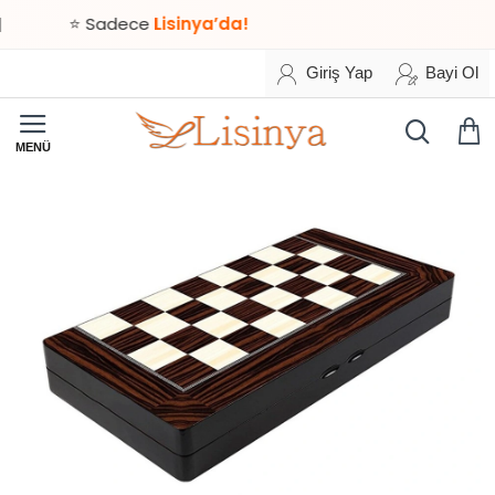
⭐ Sadece
Lisinya’da!
Giriş Yap
Bayi Ol