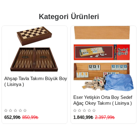
Kategori Ürünleri
HIZLI
Yeni Ürün
Ahşap Tavla Takımı Büyük Boy
TESLİMAT
( Lisinya )
HIZLI
Yeni Ürün
Eser Yetişkin Orta Boy Sedef
TESLİMAT
Ağaç Okey Takımı ( Lisinya )
Çok Satılan Ürün
652,99₺
850,99₺
1.840,99₺
2.397,99₺