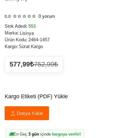
0 yorum
0.0
Stok Adedi:
553
Lisinya
Marka:
Ürün Kodu:
2464-1457
Kargo:
Sürat Kargo
577,99₺
752,99₺
Kargo Etiketi (PDF) Yükle
Dosya Yükle
En Geç
3 gün
içinde
kargoya verilir!